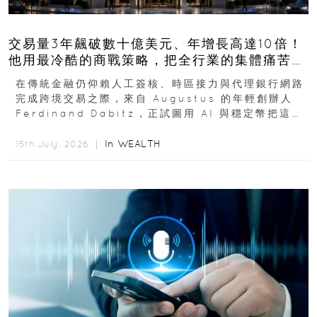
交易量3年飆破數十億美元、年增長高達10倍！
他用最冷酷的商戰策略，把全行業的集體痛苦榨
成百億金庫
在傳統金融仍仰賴人工簽核、時區接力與代理銀行網路
完成跨境交易之際，來自 Augustus 的年輕創辦人
Ferdinand Dabitz，正試圖用 AI 與穩定幣把這套
慢又昂貴的系統重新打造...
In
WEALTH
15th July, 2026 ｜