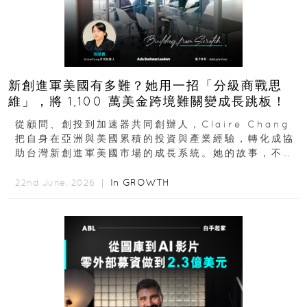
新創進軍美國有多難？她用一招「分級商戰思
維」，將 1,100 萬美金跨境難關變成長跳板！
從顧問、創投到加速器共同創辦人，Claire Chang
把自身在亞洲與美國累積的投資與產業經驗，轉化成協
助台灣新創進軍美國市場的成長系統。她的故事，不只
是個人職涯翻轉...
In
GROWTH
22nd June, 2026 ｜