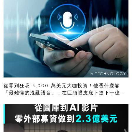
In
TECHNOLOGY
從零到狂吸 3,000 萬美元大咖投資！他憑什麼靠
「最難懂的混亂語音」，在巨頭眼皮底下搶下十億人
市場？