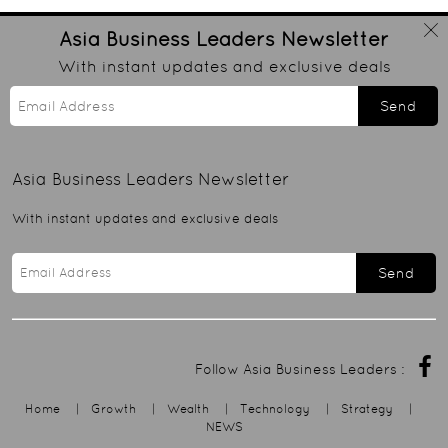
Asia Business Leaders
Newsletter
With instant updates and exclusive deals
Send
Asia Business Leaders
Newsletter
With instant updates and exclusive deals
Send
Follow Asia Business Leaders :
Home
|
Growth
|
Wealth
|
Technology
|
Strategy
|
NEWS