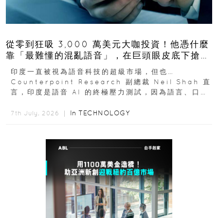
從零到狂吸 3,000 萬美元大咖投資！他憑什麼
靠「最難懂的混亂語音」，在巨頭眼皮底下搶下
十億人市場？
印度一直被視為語音科技的超級市場，但也…
Counterpoint Research 副總裁 Neil Shah 直
言，印度是語音 AI 的終極壓力測試，因為語言、口音
與情境理解摩擦都會拖慢普及...
In
TECHNOLOGY
7th July, 2026 ｜