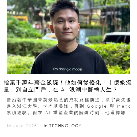
捨棄千萬年薪金飯碗！他如何從優化「十億級流
量」到自立門戶，在 AI 浪潮中翻轉人生？
曾沿著中華圈菁英最熟悉的成功路徑前進，徐宇豪先後
進入浙江大學、卡內基美隆，再到 Google 與 Meta
累積經驗。但在 AI 重塑產業的關鍵時刻，他選擇離開
高薪與確定性，回到創業現場...
In
TECHNOLOGY
1st June, 2026 ｜