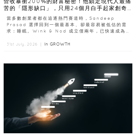
營收暴衝200%的財富秘密！他鎖定現代人最痛
苦的「隱形缺口」，只用24個月白手起家創奇
蹟
當多數創業者都在追逐熱門賽道時，Sandeep
Prasad 選擇回到一個最基本、卻最容易被低估的需
求：睡眠。Wink & Nod 成立僅兩年，已快速成為印
度睡眠產品市場的重要新品牌...
In
GROWTH
31st July, 2026 ｜