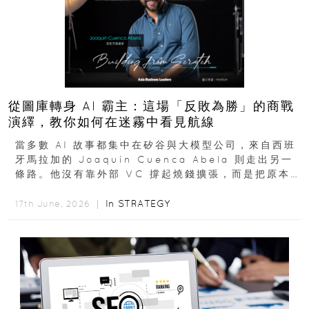
從圖庫轉身 AI 霸主：這場「反敗為勝」的商戰
演繹，教你如何在迷霧中看見航線
當多數 AI 故事都集中在矽谷與大模型公司，來自西班
牙馬拉加的 Joaquín Cuenca Abela 則走出另一
條路。他沒有靠外部 VC 撐起燒錢擴張，而是把原本
的圖庫生意徹底改造，從 AI...
In
STRATEGY
17th June, 2026 ｜