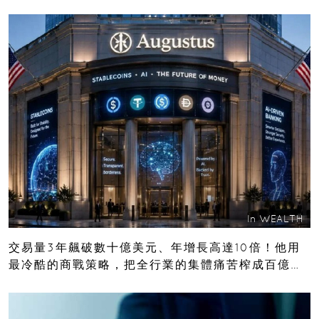
In
WEALTH
交易量3年飆破數十億美元、年增長高達10倍！他用
最冷酷的商戰策略，把全行業的集體痛苦榨成百億金
庫