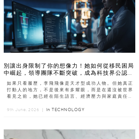
別讓出身限制了你的想像力！她如何從移民困局
中崛起，領導團隊不斷突破，成為科技界公認的
「教母」？
如果只看履歷，李飛飛像是天才型成功人物。但她真正
打動人的地方，不是後來有多耀眼，而是在還沒被世界
看見之前，她已經在陌生語言、經濟壓力與家庭責任之
下，撐過一段很不容易的青春。從中國成都到美國紐澤
西...
In
TECHNOLOGY
9th June, 2026 ｜