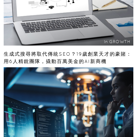
In
GROWTH
生成式搜尋將取代傳統SEO？19歲創業天才的豪賭：
用6人精銳團隊，撬動百萬美金的AI新商機