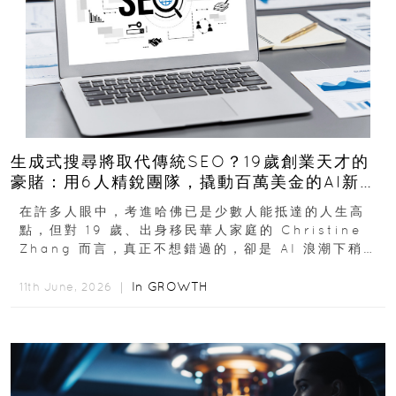
生成式搜尋將取代傳統SEO？19歲創業天才的
豪賭：用6人精銳團隊，撬動百萬美金的AI新商
機
在許多人眼中，考進哈佛已是少數人能抵達的人生高
點，但對 19 歲、出身移民華人家庭的 Christine
Zhang 而言，真正不想錯過的，卻是 AI 浪潮下稍縱
即逝的創業窗口...
In
GROWTH
11th June, 2026 ｜