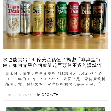
水也能賣出 14 億美金估值？揭密「非典型行
銷」如何靠黑色幽默築起巨頭跨不過的護城河
賣水只是順便，兜售娛樂與品牌認同才是核心成立於
2019 年的 Liquid Death，表面上是一家健康飲料
品牌，骨子裡卻更像一家靠飲料變現的娛樂公司。它最
早從亞馬遜通路切入...
In
GROWTH
4th June, 2026 ｜