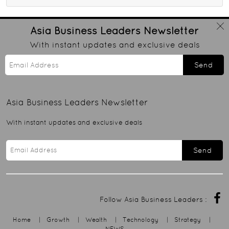
Asia Business Leaders
Newsletter
With instant updates and exclusive deals
Send
Asia Business Leaders
Newsletter
With instant updates and exclusive deals
Send
Follow Asia Business Leaders :
Home
|
Growth
|
Wealth
|
Technology
|
Strategy
|
NEWS