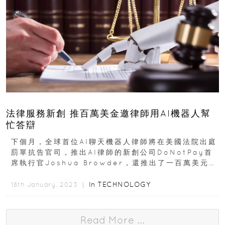
法律服務新創 推百萬美金邀律師用AI機器人幫
忙答辯
下個月，全球首位AI聊天機器人律師將在美國法院出庭
罰單抗告官司，推出AI律師的新創公司DoNotPay首
席執行官Joshua Browder，還推出了一百萬美元當
作獎金...
In
TECHNOLOGY
18th January, 2023 ｜
Read More ...