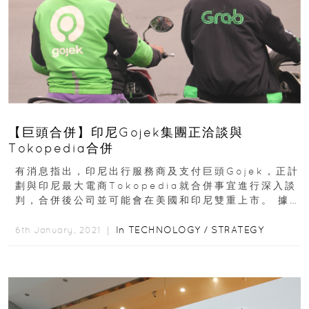
【巨頭合併】印尼Gojek集團正洽談與
Tokopedia合併
有消息指出，印尼出行服務商及支付巨頭Gojek，正計
劃與印尼最大電商Tokopedia就合併事宜進行深入談
判，合併後公司並可能會在美國和印尼雙重上市。 據
知情人士消息稱...
In
TECHNOLOGY
/
STRATEGY
6th January, 2021 ｜