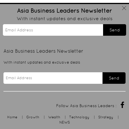
Asia Business Leaders
Newsletter
With instant updates and exclusive deals
Send
Asia Business Leaders
Newsletter
With instant updates and exclusive deals
Send
Follow Asia Business Leaders :
Home
|
Growth
|
Wealth
|
Technology
|
Strategy
|
NEWS