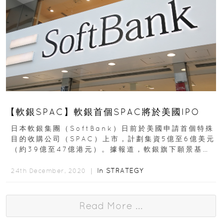
【軟銀SPAC】軟銀首個SPAC將於美國IPO
日本軟銀集團（SoftBank）日前於美國申請首個特殊
目的收購公司（SPAC）上市，計劃集資5億至6億美元
（約39億至47億港元）。據報道，軟銀旗下願景基金
（Vision...
In
STRATEGY
24th December, 2020 ｜
Read More ...