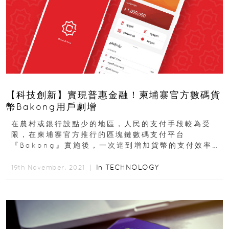
【科技創新】實現普惠金融！柬埔寨官方數碼貨
幣Bakong用戶劇增
在農村或銀行設點少的地區，人民的支付手段較為受
限，在柬埔寨官方推行的區塊鏈數碼支付平台
『Bakong』實施後，一次達到增加貨幣的支付效率和
安全性、盡快實現普惠金融，以及擺脫依賴美元的目
標...
In
TECHNOLOGY
19th November, 2021 ｜