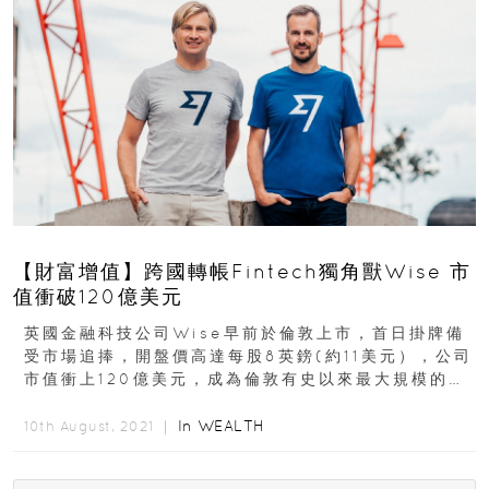
【財富增值】跨國轉帳Fintech獨角獸Wise 市
值衝破120億美元
英國金融科技公司Wise早前於倫敦上市，首日掛牌備
受市場追捧，開盤價高達每股8英鎊(約11美元），公司
市值衝上120億美元，成為倫敦有史以來最大規模的科
技股直接上市案。一般企業上市都會選擇IPO...
In
WEALTH
10th August, 2021 ｜