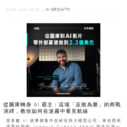
是個人職涯翻轉...
In
GROWTH
22nd June, 2026 ｜
從圖庫轉身 AI 霸主：這場「反敗為勝」的商戰
演繹，教你如何在迷霧中看見航線
當多數 AI 故事都集中在矽谷與大模型公司，來自西班
牙馬拉加的 Joaquín Cuenca Abela 則走出另一