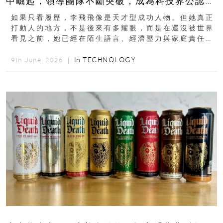
中崛起，領導團隊不斷突破，成為科技界公認的
「教母」？
如果只看履歷，李飛飛像是天才型成功人物。但她真正
打動人的地方，不是後來有多耀眼，而是在還沒被世界
看見之前，她已經在陌生語言、經濟壓力與家庭責任之
下，撐過一段很不容易的青春。從中國成都到美國紐澤
西...
In
TECHNOLOGY
9th June, 2026 ｜