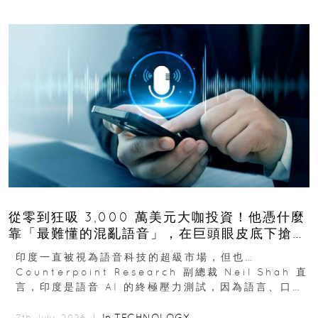
從零到狂吸 3,000 萬美元大咖投資！他憑什麼
靠「最難懂的混亂語音」，在巨頭眼皮底下搶下
十億人市場？
印度一直被視為語音科技的超級市場，但也…
Counterpoint Research 副總裁 Neil Shah 直
言，印度是語音 AI 的終極壓力測試，因為語言、口音
與情境理解摩擦都會拖慢普及...
In
TECHNOLOGY
7th July, 2026 ｜