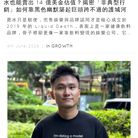
水也能賣出 14 億美金估值？揭密「非典型行
銷」如何靠黑色幽默築起巨頭跨不過的護城河
賣水只是順便，兜售娛樂與品牌認同才是核心成立於
2019 年的 Liquid Death，表面上是一家健康飲料
品牌，骨子裡卻更像一家靠飲料變現的娛樂公司。它最
早從亞馬遜通路切入...
In
GROWTH
4th June, 2026 ｜