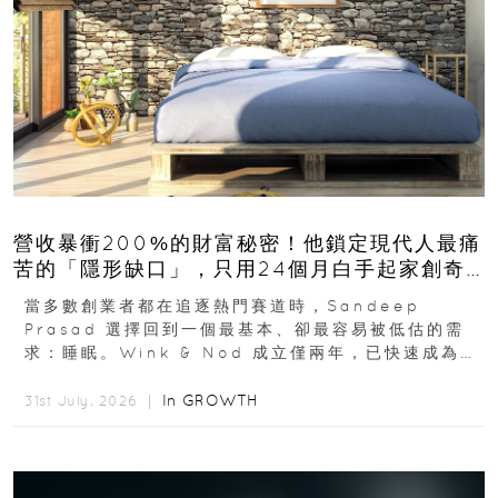
營收暴衝200%的財富秘密！他鎖定現代人最痛
苦的「隱形缺口」，只用24個月白手起家創奇
蹟
當多數創業者都在追逐熱門賽道時，Sandeep
Prasad 選擇回到一個最基本、卻最容易被低估的需
求：睡眠。Wink & Nod 成立僅兩年，已快速成為印
度睡眠產品市場的重要新品牌...
In
GROWTH
31st July, 2026 ｜