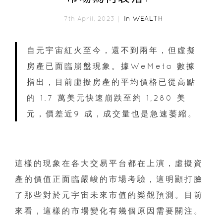
In
WEALTH
7th April, 2023｜
自元宇宙紅火至今，還不到兩年，但虛擬
房產已面臨崩盤現象。據WeMeta 數據
指出，目前虛擬房產的平均價格已從高點
的 1.7 萬美元快速崩跌至約 1,280 美
元，價差近9 成，成交量也是急速萎縮。
這樣的現象在各大交易平台都在上演，虛擬資
產的價值正面臨嚴峻的市場考驗，這明顯打臉
了那些對於元宇宙未來市值的樂觀預測。目前
來看，這樣的市場變化有幾個原因需要關注。