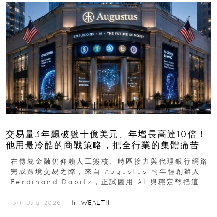
交易量3年飆破數十億美元、年增長高達10倍！
他用最冷酷的商戰策略，把全行業的集體痛苦榨
成百億金庫
在傳統金融仍仰賴人工簽核、時區接力與代理銀行網路
完成跨境交易之際，來自 Augustus 的年輕創辦人
Ferdinand Dabitz，正試圖用 AI 與穩定幣把這套
慢又昂貴的系統重新打造...
In
WEALTH
15th July, 2026 ｜