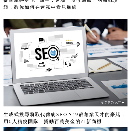
從圖庫轉身 AI 霸主：這場「反敗為勝」的商戰演
繹，教你如何在迷霧中看見航線
In
GROWTH
生成式搜尋將取代傳統SEO？19歲創業天才的豪賭：
用6人精銳團隊，撬動百萬美金的AI新商機