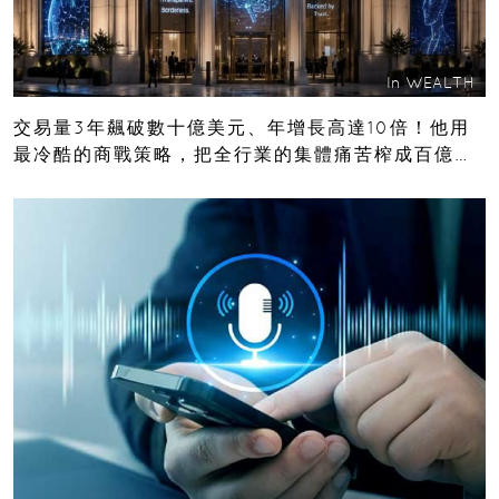
In
WEALTH
交易量3年飆破數十億美元、年增長高達10倍！他用
最冷酷的商戰策略，把全行業的集體痛苦榨成百億金
庫