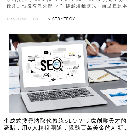
條路。他沒有靠外部 VC 撐起燒錢擴張，而是把原本
的圖庫生意徹底改造，從 AI...
In
STRATEGY
17th June, 2026 ｜
生成式搜尋將取代傳統SEO？19歲創業天才的
豪賭：用6人精銳團隊，撬動百萬美金的AI新商
機