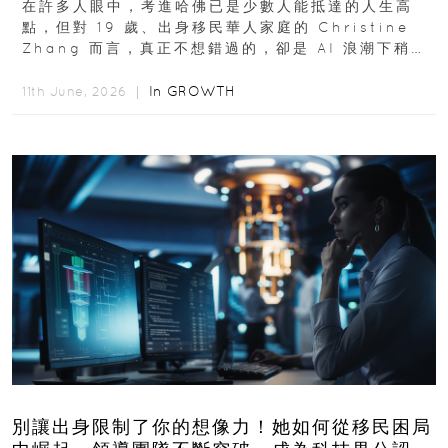
在許多人眼中，考進哈佛已是少數人能抵達的人生高
點，但對 19 歲、出身移民華人家庭的 Christine
Zhang 而言，真正不想錯過的，卻是 AI 浪潮下稍縱
即逝的創業窗口...
In
GROWTH
11th June, 2026 ｜
別讓出身限制了你的想像力！她如何從移民困局