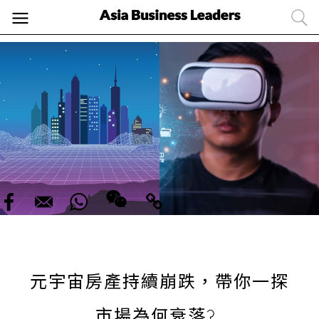
元宇宙房產持續崩跌，帶你一探
市場為何衰落?