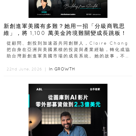
新創進軍美國有多難？她用一招「分級商戰思
維」，將 1,100 萬美金跨境難關變成長跳板！
從顧問、創投到加速器共同創辦人，Claire Chang
把自身在亞洲與美國累積的投資與產業經驗，轉化成協
助台灣新創進軍美國市場的成長系統。她的故事，不只
是個人職涯翻轉...
In
GROWTH
22nd June, 2026 ｜