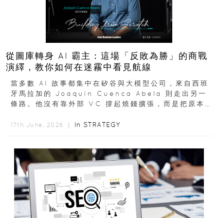
從圖庫轉身 AI 霸主：這場「反敗為勝」的商戰
演繹，教你如何在迷霧中看見航線
當多數 AI 故事都集中在矽谷與大模型公司，來自西班
牙馬拉加的 Joaquín Cuenca Abela 則走出另一
條路。他沒有靠外部 VC 撐起燒錢擴張，而是把原本
的圖庫生意徹底改造，從 AI...
In
STRATEGY
17th June, 2026 ｜