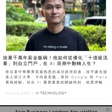
捨棄千萬年薪金飯碗！他如何從優化「十億級流
量」到自立門戶，在 AI 浪潮中翻轉人生？
曾沿著中華圈菁英最熟悉的成功路徑前進，徐宇豪先後
進入浙江大學、卡內基美隆，再到 Google 與 Meta
累積經驗。但在 AI 重塑產業的關鍵時刻，他選擇離開
高薪與確定性，回到創業現場...
In
TECHNOLOGY
1st June, 2026 ｜
Asia Business Leaders
Newsletter