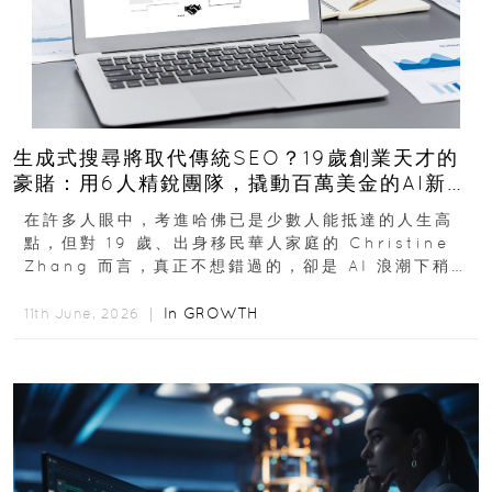
生成式搜尋將取代傳統SEO？19歲創業天才的
豪賭：用6人精銳團隊，撬動百萬美金的AI新商
機
在許多人眼中，考進哈佛已是少數人能抵達的人生高
點，但對 19 歲、出身移民華人家庭的 Christine
Zhang 而言，真正不想錯過的，卻是 AI 浪潮下稍縱
即逝的創業窗口...
In
GROWTH
11th June, 2026 ｜