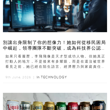
別讓出身限制了你的想像力！她如何從移民困局
中崛起，領導團隊不斷突破，成為科技界公認的
「教母」？
如果只看履歷，李飛飛像是天才型成功人物。但她真正
打動人的地方，不是後來有多耀眼，而是在還沒被世界
看見之前，她已經在陌生語言、經濟壓力與家庭責任之
下，撐過一段很不容易的青春。從中國成都到美國紐澤
西...
In
TECHNOLOGY
9th June, 2026 ｜