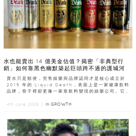
水也能賣出 14 億美金估值？揭密「非典型行
銷」如何靠黑色幽默築起巨頭跨不過的護城河
賣水只是順便，兜售娛樂與品牌認同才是核心成立於
2019 年的 Liquid Death，表面上是一家健康飲料
品牌，骨子裡卻更像一家靠飲料變現的娛樂公司。它最
早從亞馬遜通路切入...
In
GROWTH
4th June, 2026 ｜