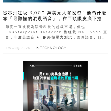
從零到狂吸 3,000 萬美元大咖投資！他憑什麼
靠「最難懂的混亂語音」，在巨頭眼皮底下搶下
十億人市場？
印度一直被視為語音科技的超級市場，但也…
Counterpoint Research 副總裁 Neil Shah 直
言，印度是語音 AI 的終極壓力測試，因為語言、口音
與情境理解摩擦都會拖慢普及...
In
TECHNOLOGY
7th July, 2026 ｜