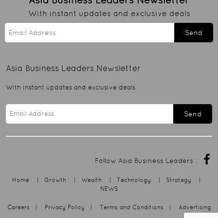
With instant updates and exclusive deals
Send
Asia Business Leaders
Newsletter
With instant updates and exclusive deals
Send
Follow Asia Business Leaders :
Home
|
Growth
|
Wealth
|
Technology
|
Strategy
|
NEWS
Careers
|
Privacy Policy
|
Terms and Conditions
|
Advertising