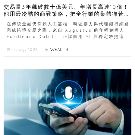
交易量3年飆破數十億美元、年增長高達10倍！
他用最冷酷的商戰策略，把全行業的集體痛苦榨
成百億金庫
在傳統金融仍仰賴人工簽核、時區接力與代理銀行網路
完成跨境交易之際，來自 Augustus 的年輕創辦人
Ferdinand Dabitz，正試圖用 AI 與穩定幣把這套
慢又昂貴的系統重新打造...
In
WEALTH
15th July, 2026 ｜