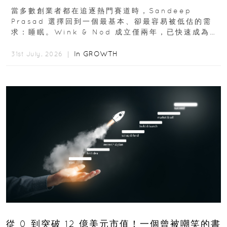
蹟
當多數創業者都在追逐熱門賽道時，Sandeep
Prasad 選擇回到一個最基本、卻最容易被低估的需
求：睡眠。Wink & Nod 成立僅兩年，已快速成為印
度睡眠產品市場的重要新品牌...
In
GROWTH
31st July, 2026 ｜
從 0 到突破 12 億美元市值！一個曾被嘲笑的書