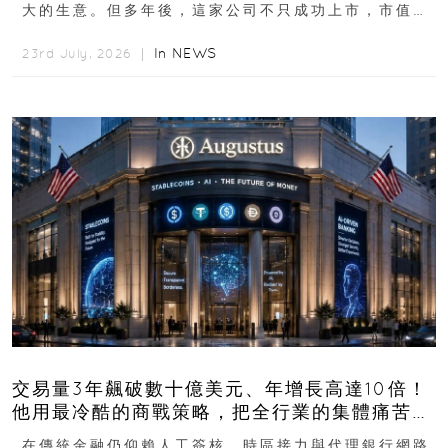
大的生意。但多年後，這家公司不只成功上市，市值更
突破 100 億港元。這個案例背後揭示的...
In
NEWS
23rd July, 2026 ｜
交易量3年飆破數十億美元、年增長高達10倍！
他用最冷酷的商戰策略，把全行業的集體痛苦榨
成百億金庫
在傳統金融仍仰賴人工簽核、時區接力與代理銀行網路