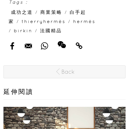
Tags :
成功之道
/
商業策略
/
白手起
家
/
thierryhermès
/
hermès
/
birkin
/
法國精品
Back
延伸閱讀