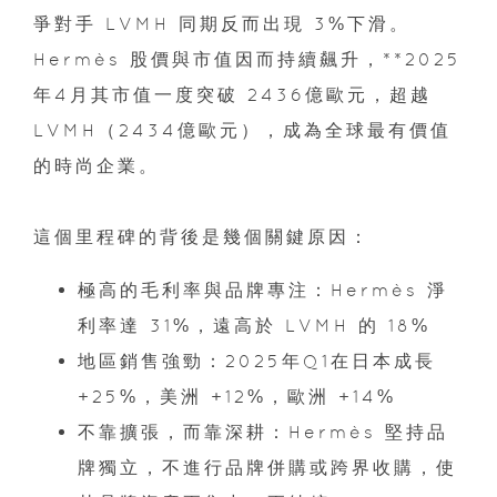
爭對手 LVMH 同期反而出現 3%下滑。
Hermès 股價與市值因而持續飆升，**2025
年4月其市值一度突破 2436億歐元，超越
LVMH（2434億歐元），成為全球最有價值
的時尚企業。
這個里程碑的背後是幾個關鍵原因：
極高的毛利率與品牌專注：Hermès 淨
利率達 31%，遠高於 LVMH 的 18%
地區銷售強勁：2025年Q1在日本成長
+25%，美洲 +12%，歐洲 +14%
不靠擴張，而靠深耕：Hermès 堅持品
牌獨立，不進行品牌併購或跨界收購，使