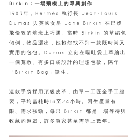
Birkin：一場飛機上的即興創作
1983年，Hermès 執行長 Jean-Louis
Dumas 與英國女星 Jane Birkin 在巴黎
飛倫敦的航班上巧遇。當時 Birkin 的草編包
傾倒，物品灑出，她抱怨找不到一款既時尚又
實用的包包。Dumas 立刻在嘔吐袋上草繪出
一個寬敞、有多口袋設計的理想包款，隔年，
「Birkin Bag」誕生。
這款手袋採用頂級皮革，由單一工匠全手工縫
製，平均需耗時18至24小時。因生產量有
限、需求強勁，每只 Birkin 都是一場等待與
收藏的遊戲，許多買家甚至需等上數年。