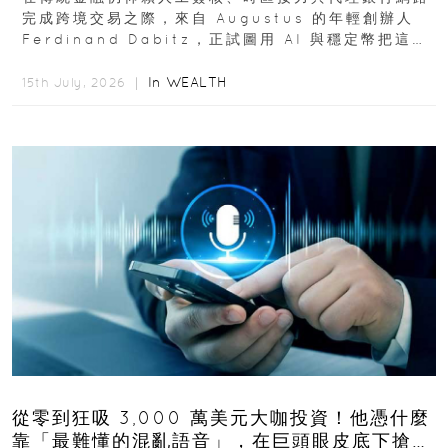
完成跨境交易之際，來自 Augustus 的年輕創辦人
Ferdinand Dabitz，正試圖用 AI 與穩定幣把這套
慢又昂貴的系統重新打造...
In
WEALTH
15th July, 2026 ｜
從零到狂吸 3,000 萬美元大咖投資！他憑什麼
靠「最難懂的混亂語音」，在巨頭眼皮底下搶下