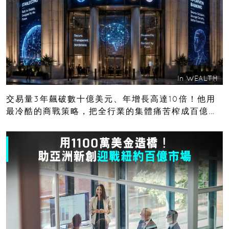
In
WEALTH
交易量3年飆破數十億美元、年增長高達10倍！他用
最冷酷的商戰策略，把全行業的集體痛苦榨成百億金
庫