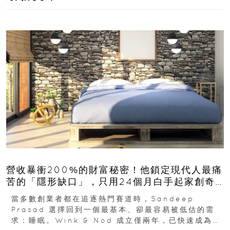
營收暴衝200%的財富秘密！他鎖定現代人最痛
苦的「隱形缺口」，只用24個月白手起家創奇
蹟
當多數創業者都在追逐熱門賽道時，Sandeep
Prasad 選擇回到一個最基本、卻最容易被低估的需
求：睡眠。Wink & Nod 成立僅兩年，已快速成為印