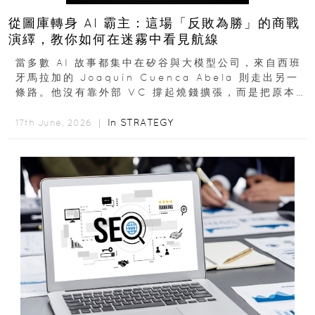
從圖庫轉身 AI 霸主：這場「反敗為勝」的商戰
演繹，教你如何在迷霧中看見航線
當多數 AI 故事都集中在矽谷與大模型公司，來自西班
牙馬拉加的 Joaquín Cuenca Abela 則走出另一
條路。他沒有靠外部 VC 撐起燒錢擴張，而是把原本
的圖庫生意徹底改造，從 AI...
In
STRATEGY
17th June, 2026 ｜