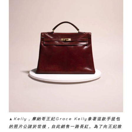
▲Kelly，摩納哥王妃Grace Kelly拿著這款手提包
的照片公諸於世後，自此銷售一路長紅。為了向王妃致