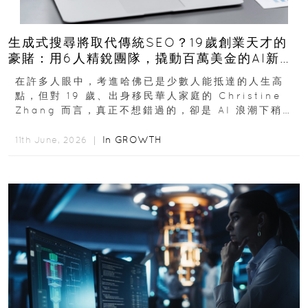
生成式搜尋將取代傳統SEO？19歲創業天才的
豪賭：用6人精銳團隊，撬動百萬美金的AI新商
機
在許多人眼中，考進哈佛已是少數人能抵達的人生高
點，但對 19 歲、出身移民華人家庭的 Christine
Zhang 而言，真正不想錯過的，卻是 AI 浪潮下稍縱
即逝的創業窗口...
In
GROWTH
11th June, 2026 ｜