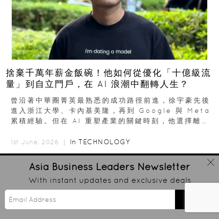
捨棄千萬年薪金飯碗！他如何從優化「十億級流
量」到自立門戶，在 AI 浪潮中翻轉人生？
曾沿著中華圈菁英最熟悉的成功路徑前進，徐宇豪先後
進入浙江大學、卡內基美隆，再到 Google 與 Meta
累積經驗。但在 AI 重塑產業的關鍵時刻，他選擇離開
高薪與確定性，回到創業現場...
In
TECHNOLOGY
1st June, 2026 ｜
Asia Business Leaders
Newsletter
With instant updates and exclusive deals
Send