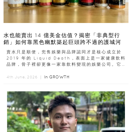
水也能賣出 14 億美金估值？揭密「非典型行
銷」如何靠黑色幽默築起巨頭跨不過的護城河
賣水只是順便，兜售娛樂與品牌認同才是核心成立於
2019 年的 Liquid Death，表面上是一家健康飲料
品牌，骨子裡卻更像一家靠飲料變現的娛樂公司。它最
早從亞馬遜通路切入...
In
GROWTH
4th June, 2026 ｜