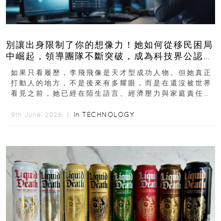
別讓出身限制了你的想像力！她如何從移民困局
中崛起，領導團隊不斷突破，成為科技界公認的
「教母」？
如果只看履歷，李飛飛像是天才型成功人物。但她真正
打動人的地方，不是後來有多耀眼，而是在還沒被世界
看見之前，她已經在陌生語言、經濟壓力與家庭責任之
下，撐過一段很不容易的青春。從中國成都到美國紐澤
西...
In
TECHNOLOGY
9th June, 2026 ｜