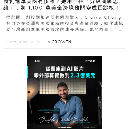
新創進軍美國有多難？她用一招「分級商戰思
維」，將 1,100 萬美金跨境難關變成長跳板！
從顧問、創投到加速器共同創辦人，Claire Chang
把自身在亞洲與美國累積的投資與產業經驗，轉化成協
助台灣新創進軍美國市場的成長系統。她的故事，不只
是個人職涯翻轉...
In
GROWTH
22nd June, 2026 ｜