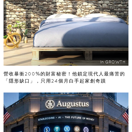
In
GROWTH
營收暴衝200%的財富秘密！他鎖定現代人最痛苦的
「隱形缺口」，只用24個月白手起家創奇蹟