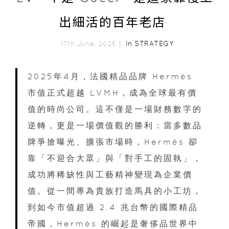
出細活的百年老店
In
STRATEGY
17th June, 2025｜
2025年4月，法國精品品牌 Hermès
市值正式超越 LVMH，成為全球最有價
值的時尚公司。這不僅是一場財務數字的
逆轉，更是一場價值觀的勝利：當多數品
牌爭搶曝光、擴張市場時，Hermès 卻
靠「不迎合大眾」與「對手工的固執」，
成功將稀缺性與工藝精神變現為企業價
值。從一間專為貴族打造馬具的小工坊，
到如今市值超過 2.4 兆台幣的國際精品
帝國，Hermès 的崛起是奢侈品世界中