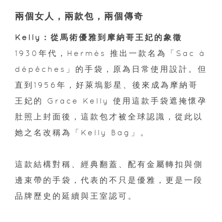
兩個女人，兩款包，兩個傳奇
Kelly：從馬術優雅到摩納哥王妃的象徵
1930年代，Hermès 推出一款名為「Sac à
dépêches」的手袋，原為日常使用設計。但
直到1956年，好萊塢影星、後來成為摩納哥
王妃的 Grace Kelly 使用這款手袋遮掩懷孕
肚照上封面後，這款包才被全球認識，從此以
她之名改稱為「Kelly Bag」。
這款結構對稱、經典翻蓋、配有金屬轉扣與側
邊束帶的手袋，代表的不只是優雅，更是一段
品牌歷史的延續與王室認可。