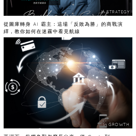
In
STRATEGY
從圖庫轉身 AI 霸主：這場「反敗為勝」的商戰演
繹，教你如何在迷霧中看見航線
In
GROWTH