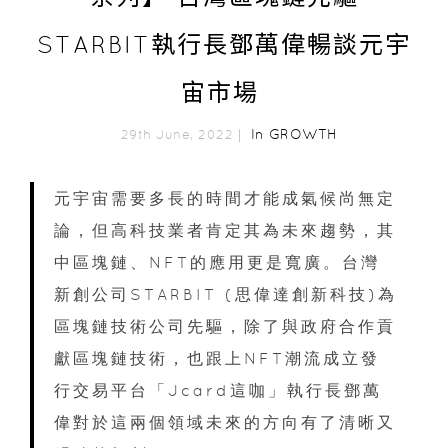
STARBIT執行長鄧萬偉暢談元宇
宙市場
In
GROWTH
29th June, 2022｜
元宇宙需要多長的時間才能成氣候尚無定
論，但高科技業者肯定其為未來趨勢，其
中區塊鏈、NFT的應用更是寬廣。台灣
新創公司STARBIT (思偉達創新科技)為
區塊鏈技術公司先驅，除了與政府合作貢
獻區塊鏈技術，也跟上NFT潮流成立發
行交易平台「Jcard這咖」執行長鄧萬
偉對於這兩個領域未來的方向有了清晰又