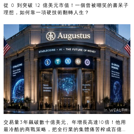
從 0 到突破 12 億美元市值！一個曾被嘲笑的書呆子
理想，如何靠一項硬技術翻轉人生？
In
WEALTH
交易量3年飆破數十億美元、年增長高達10倍！他用
最冷酷的商戰策略，把全行業的集體痛苦榨成百億金