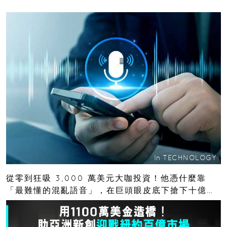
庫
In
TECHNOLOGY
從零到狂吸 3,000 萬美元大咖投資！他憑什麼靠
「最難懂的混亂語音」，在巨頭眼皮底下搶下十億人
市場？