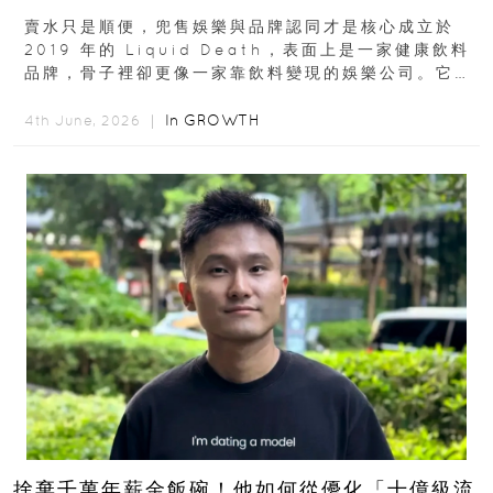
賣水只是順便，兜售娛樂與品牌認同才是核心成立於
2019 年的 Liquid Death，表面上是一家健康飲料
品牌，骨子裡卻更像一家靠飲料變現的娛樂公司。它最
早從亞馬遜通路切入...
In
GROWTH
4th June, 2026 ｜
捨棄千萬年薪金飯碗！他如何從優化「十億級流