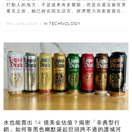
打動人的地方，不是後來有多耀眼，而是在還沒被世界
看見之前，她已經在陌生語言、經濟壓力與家庭責任之
下，撐過一段很不容易的青春。從中國成都到美國紐澤
西...
In
TECHNOLOGY
9th June, 2026 ｜
水也能賣出 14 億美金估值？揭密「非典型行
銷」如何靠黑色幽默築起巨頭跨不過的護城河