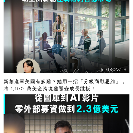
In
GROWTH
新創進軍美國有多難？她用一招「分級商戰思維」，
將 1,100 萬美金跨境難關變成長跳板！