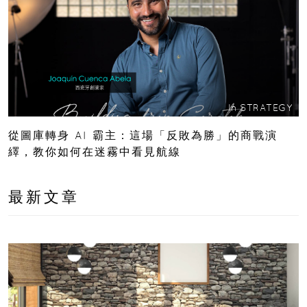
In
STRATEGY
從圖庫轉身 AI 霸主：這場「反敗為勝」的商戰演
繹，教你如何在迷霧中看見航線
最新文章