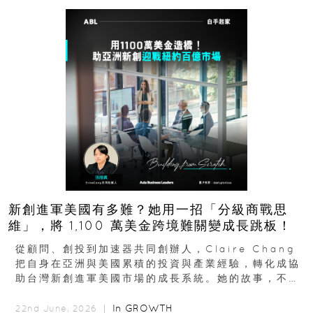
新創進軍美國有多難？她用一招「分級商戰思
維」，將 1,100 萬美金跨境難關變成長跳板！
從顧問、創投到加速器共同創辦人，Claire Chang
把自身在亞洲與美國累積的投資與產業經驗，轉化成協
助台灣新創進軍美國市場的成長系統。她的故事，不只
是個人職涯翻轉...
In
GROWTH
22nd June, 2026 ｜