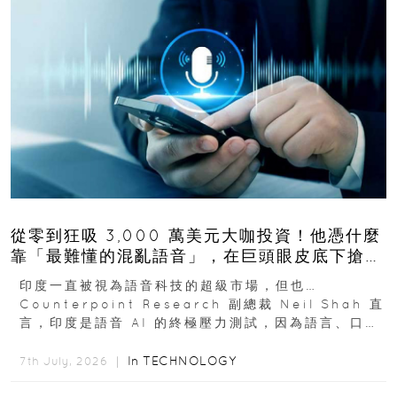
從零到狂吸 3,000 萬美元大咖投資！他憑什麼
靠「最難懂的混亂語音」，在巨頭眼皮底下搶下
十億人市場？
印度一直被視為語音科技的超級市場，但也…
Counterpoint Research 副總裁 Neil Shah 直
言，印度是語音 AI 的終極壓力測試，因為語言、口音
與情境理解摩擦都會拖慢普及...
In
TECHNOLOGY
7th July, 2026 ｜