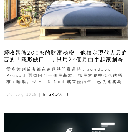
營收暴衝200%的財富秘密！他鎖定現代人最痛
苦的「隱形缺口」，只用24個月白手起家創奇
蹟
當多數創業者都在追逐熱門賽道時，Sandeep
Prasad 選擇回到一個最基本、卻最容易被低估的需
求：睡眠。Wink & Nod 成立僅兩年，已快速成為印
度睡眠產品市場的重要新品牌...
In
GROWTH
31st July, 2026 ｜