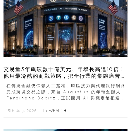
交易量3年飆破數十億美元、年增長高達10倍！
他用最冷酷的商戰策略，把全行業的集體痛苦榨
成百億金庫
在傳統金融仍仰賴人工簽核、時區接力與代理銀行網路
完成跨境交易之際，來自 Augustus 的年輕創辦人
Ferdinand Dabitz，正試圖用 AI 與穩定幣把這套
慢又昂貴的系統重新打造...
In
WEALTH
15th July, 2026 ｜