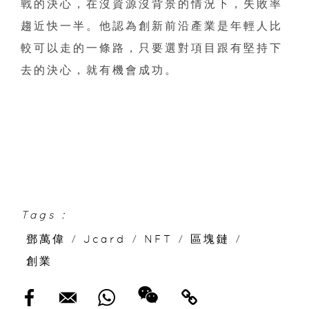
戰的決心，在沒資源沒背景的情況下，失敗率
趨近快一半。他認為創新前沿產業是年輕人比
較可以走的一條路，只要選對項目跟有堅持下
去的決心，就有機會成功。
Tags :
鄧萬偉
/
Jcard
/
NFT
/
區塊鏈
/
創業