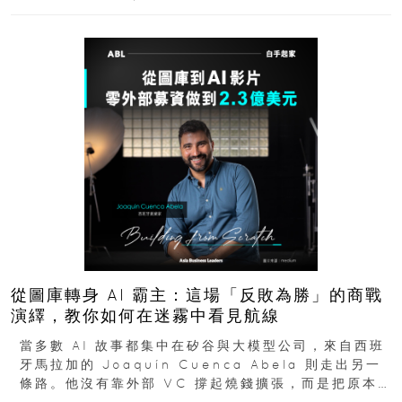
從圖庫轉身 AI 霸主：這場「反敗為勝」的商戰
演繹，教你如何在迷霧中看見航線
當多數 AI 故事都集中在矽谷與大模型公司，來自西班
牙馬拉加的 Joaquín Cuenca Abela 則走出另一
條路。他沒有靠外部 VC 撐起燒錢擴張，而是把原本