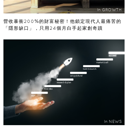
In
GROWTH
營收暴衝200%的財富秘密！他鎖定現代人最痛苦的
「隱形缺口」，只用24個月白手起家創奇蹟
In
NEWS