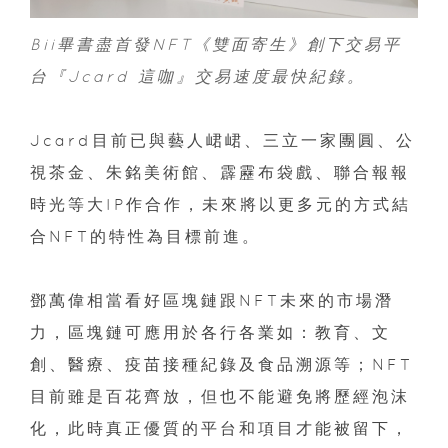
Bii畢書盡首發NFT《雙面寄生》創下交易平
台『Jcard 這咖』交易速度最快紀錄。
Jcard目前已與藝人峮峮、三立一家團圓、公
視茶金、朱銘美術館、霹靂布袋戲、聯合報報
時光等大IP作合作，未來將以更多元的方式結
合NFT的特性為目標前進。
鄧萬偉相當看好區塊鏈跟NFT未來的市場潛
力，區塊鏈可應用於各行各業如：教育、文
創、醫療、疫苗接種紀錄及食品溯源等；NFT
目前雖是百花齊放，但也不能避免將歷經泡沫
化，此時真正優質的平台和項目才能被留下，