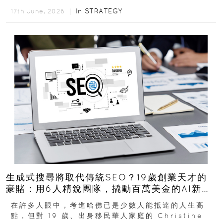
的圖庫生意徹底改造，從 AI...
In
STRATEGY
17th June, 2026 ｜
生成式搜尋將取代傳統SEO？19歲創業天才的
豪賭：用6人精銳團隊，撬動百萬美金的AI新商
機
在許多人眼中，考進哈佛已是少數人能抵達的人生高
點，但對 19 歲、出身移民華人家庭的 Christine