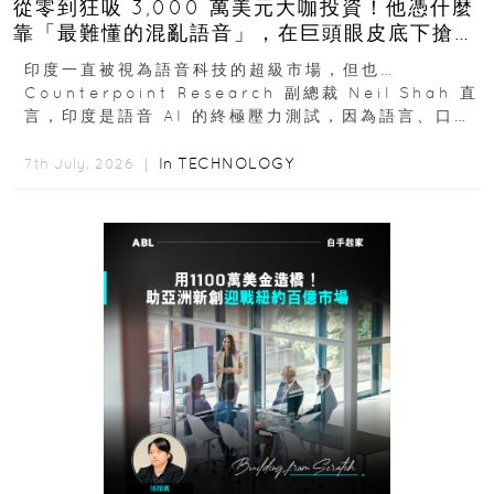
從零到狂吸 3,000 萬美元大咖投資！他憑什麼
靠「最難懂的混亂語音」，在巨頭眼皮底下搶下
十億人市場？
印度一直被視為語音科技的超級市場，但也…
Counterpoint Research 副總裁 Neil Shah 直
言，印度是語音 AI 的終極壓力測試，因為語言、口音
與情境理解摩擦都會拖慢普及...
In
TECHNOLOGY
7th July, 2026 ｜