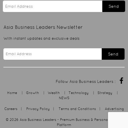
Send
Asia Business Leaders
Newsletter
With instant updates and exclusive deals
Send
Follow Asia Business Leaders :
Home
|
Growth
|
Wealth
|
Technology
|
Strategy
|
NEWS
Careers
|
Privacy Policy
|
Terms and Conditions
|
Advertising
© 2026
Asia Business Leaders
- Premium Business & Personal Growth
Platform