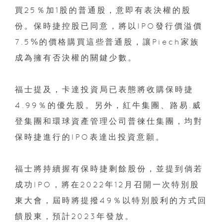
買25％加1股的普通股，意即有表決權的股
份。保時捷控股已同意，將以IPO發行價溢價
7.5%的價格購買這些普通股，讓Piech家族
成為擁有否決權的關鍵少數。
福士提及，卡達投資局已表態將收購保時捷
4.99％的優先股。另外，紅牛集團、路易.威
登集團和環球資產管理公司普徠仕集團，均對
保時捷進行的IPO表達出投資意願。
福士將持續握有保時捷剩餘股份，並提到倘若
成功IPO，將在2022年12月召開一次特別股
東大會，屆時將提撥49％以特別股利的方式回
饋股東，預計2023年發放。