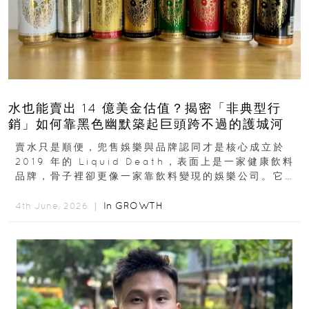
水也能賣出 14 億美金估值？揭密「非典型行
銷」如何靠黑色幽默築起巨頭跨不過的護城河
賣水只是順便，兜售娛樂與品牌認同才是核心成立於
2019 年的 Liquid Death，表面上是一家健康飲料
品牌，骨子裡卻更像一家靠飲料變現的娛樂公司。它最
早從亞馬遜通路切入...
In
GROWTH
4th June, 2026 ｜