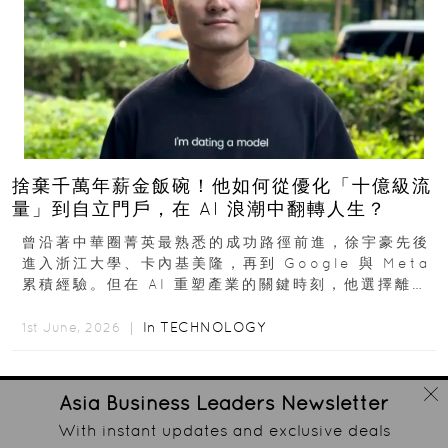
捨棄千萬年薪金飯碗！他如何從優化「十億級流
量」到自立門戶，在 AI 浪潮中翻轉人生？
曾沿著中華圈菁英最熟悉的成功路徑前進，徐宇豪先後
進入浙江大學、卡內基美隆，再到 Google 與 Meta
累積經驗。但在 AI 重塑產業的關鍵時刻，他選擇離開
高薪與確定性，回到創業現場...
In
TECHNOLOGY
1st June, 2026 ｜
Asia Business Leaders
Newsletter
With instant updates and exclusive deals