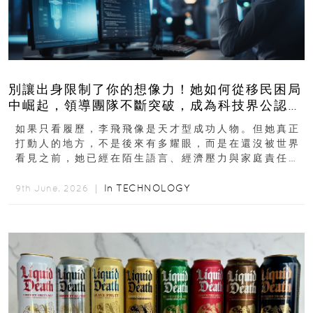
別讓出身限制了你的想像力！她如何從移民困局
中崛起，領導團隊不斷突破，成為科技界公認的
「教母」？
如果只看履歷，李飛飛像是天才型成功人物。但她真正
打動人的地方，不是後來有多耀眼，而是在還沒被世界
看見之前，她已經在陌生語言、經濟壓力與家庭責任之
下，撐過一段很不容易的青春。從中國成都到美國紐澤
西...
In
TECHNOLOGY
9th June, 2026 ｜