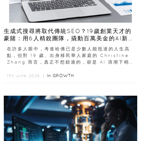
生成式搜尋將取代傳統SEO？19歲創業天才的
豪賭：用6人精銳團隊，撬動百萬美金的AI新商
機
在許多人眼中，考進哈佛已是少數人能抵達的人生高
點，但對 19 歲、出身移民華人家庭的 Christine
Zhang 而言，真正不想錯過的，卻是 AI 浪潮下稍縱
即逝的創業窗口...
In
GROWTH
11th June, 2026 ｜