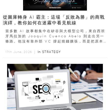
從圖庫轉身 AI 霸主：這場「反敗為勝」的商戰
演繹，教你如何在迷霧中看見航線
當多數 AI 故事都集中在矽谷與大模型公司，來自西班
牙馬拉加的 Joaquín Cuenca Abela 則走出另一
條路。他沒有靠外部 VC 撐起燒錢擴張，而是把原本
的圖庫生意徹底改造，從 AI...
In
STRATEGY
17th June, 2026 ｜