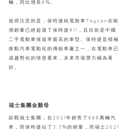
輛，同比增長8%。
值得注意的是，保時捷純電跑車Taycan在歐
洲銷量已經超過了保時捷911，且目前是中國
二手電動車保值率最高的車型。保時捷是積極
推動汽車電動化的傳統車廠之一，在電動車已
成趨勢化的情形看來，未來市場潛力極為看
好。
福士集團金雞母
綜觀福士集團，在2021年銷售了888萬輛汽
車，而保時捷佔了3.3%的銷量，而福士2021