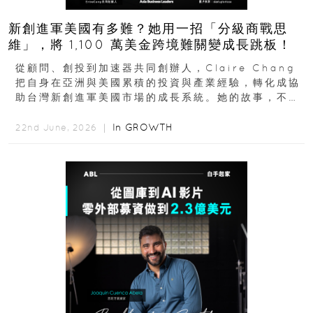
新創進軍美國有多難？她用一招「分級商戰思
維」，將 1,100 萬美金跨境難關變成長跳板！
從顧問、創投到加速器共同創辦人，Claire Chang
把自身在亞洲與美國累積的投資與產業經驗，轉化成協
助台灣新創進軍美國市場的成長系統。她的故事，不只
是個人職涯翻轉...
In
GROWTH
22nd June, 2026 ｜