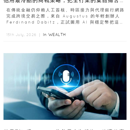
他用最冷酷的商戰策略，把全行業的集體痛苦榨
成百億金庫
在傳統金融仍仰賴人工簽核、時區接力與代理銀行網路
完成跨境交易之際，來自 Augustus 的年輕創辦人
Ferdinand Dabitz，正試圖用 AI 與穩定幣把這套
慢又昂貴的系統重新打造...
In
WEALTH
15th July, 2026 ｜