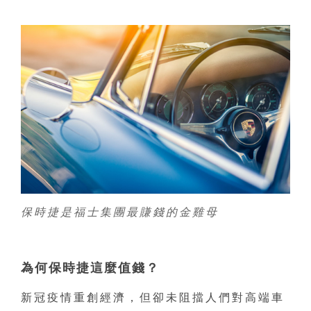
保時捷是福士集團最賺錢的金雞母
為何保時捷這麼值錢？
新冠疫情重創經濟，但卻未阻擋人們對高端車