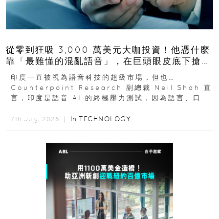
從零到狂吸 3,000 萬美元大咖投資！他憑什麼
靠「最難懂的混亂語音」，在巨頭眼皮底下搶下
十億人市場？
印度一直被視為語音科技的超級市場，但也…
Counterpoint Research 副總裁 Neil Shah 直
言，印度是語音 AI 的終極壓力測試，因為語言、口音
與情境理解摩擦都會拖慢普及...
In
TECHNOLOGY
7th July, 2026 ｜