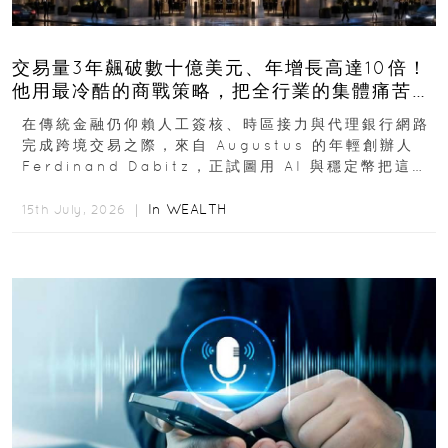
交易量3年飆破數十億美元、年增長高達10倍！
他用最冷酷的商戰策略，把全行業的集體痛苦榨
成百億金庫
在傳統金融仍仰賴人工簽核、時區接力與代理銀行網路
完成跨境交易之際，來自 Augustus 的年輕創辦人
Ferdinand Dabitz，正試圖用 AI 與穩定幣把這套
慢又昂貴的系統重新打造...
In
WEALTH
15th July, 2026 ｜