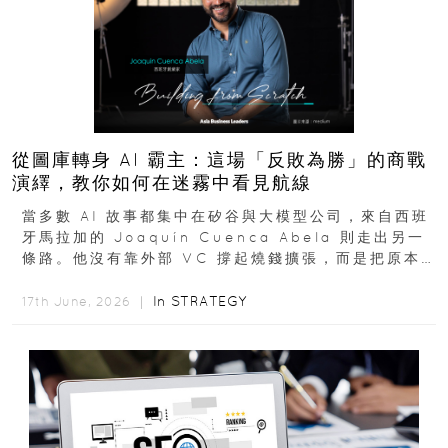
從圖庫轉身 AI 霸主：這場「反敗為勝」的商戰
演繹，教你如何在迷霧中看見航線
當多數 AI 故事都集中在矽谷與大模型公司，來自西班
牙馬拉加的 Joaquín Cuenca Abela 則走出另一
條路。他沒有靠外部 VC 撐起燒錢擴張，而是把原本
的圖庫生意徹底改造，從 AI...
In
STRATEGY
17th June, 2026 ｜