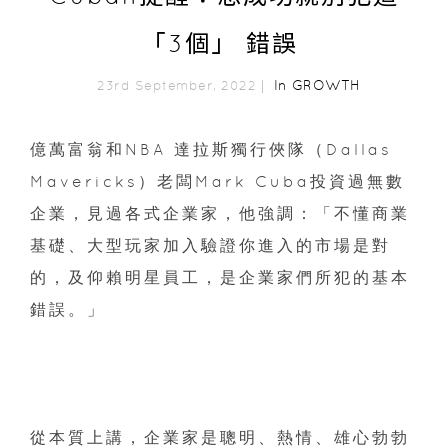
「3個」 錯誤
In
GROWTH
23rd September, 2022｜
億萬富翁和NBA 達拉斯獨行俠隊（Dallas
Mavericks）老闆Mark Cuba投資過無數
企業，見過各式企業家，他強調：「不懂商業
基礎、大型玩家加入驗證你進入的市場是對
的，及仰賴明星員工，是企業家們所犯的基本
錯誤。」
從本質上講，企業家是聰明、熱情、雄心勃勃