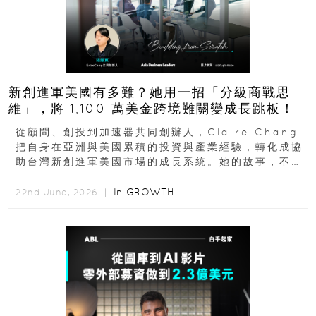
新創進軍美國有多難？她用一招「分級商戰思
維」，將 1,100 萬美金跨境難關變成長跳板！
從顧問、創投到加速器共同創辦人，Claire Chang
把自身在亞洲與美國累積的投資與產業經驗，轉化成協
助台灣新創進軍美國市場的成長系統。她的故事，不只
是個人職涯翻轉...
In
GROWTH
22nd June, 2026 ｜