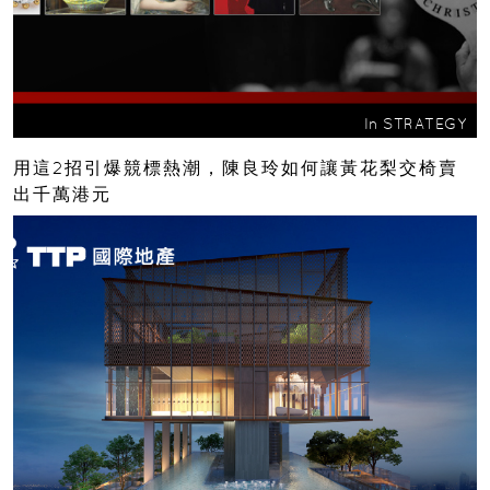
In
STRATEGY
用這2招引爆競標熱潮，陳良玲如何讓黃花梨交椅賣
出千萬港元