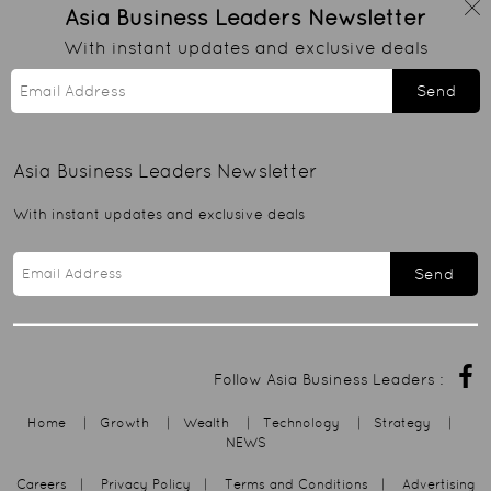
Asia Business Leaders
Newsletter
With instant updates and exclusive deals
Send
Asia Business Leaders
Newsletter
With instant updates and exclusive deals
Send
Follow Asia Business Leaders :
Home
|
Growth
|
Wealth
|
Technology
|
Strategy
|
NEWS
Careers
|
Privacy Policy
|
Terms and Conditions
|
Advertising