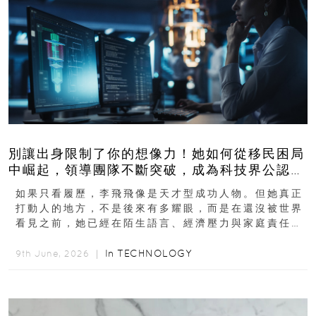
別讓出身限制了你的想像力！她如何從移民困局
中崛起，領導團隊不斷突破，成為科技界公認的
「教母」？
如果只看履歷，李飛飛像是天才型成功人物。但她真正
打動人的地方，不是後來有多耀眼，而是在還沒被世界
看見之前，她已經在陌生語言、經濟壓力與家庭責任之
下，撐過一段很不容易的青春。從中國成都到美國紐澤
西...
In
TECHNOLOGY
9th June, 2026 ｜