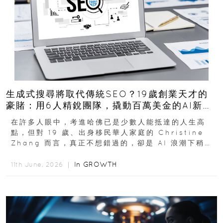
生成式搜尋將取代傳統SEO？19歲創業天才的
豪賭：用6人精銳團隊，撬動百萬美金的AI新商
機
在許多人眼中，考進哈佛已是少數人能抵達的人生高
點，但對 19 歲、出身移民華人家庭的 Christine
Zhang 而言，真正不想錯過的，卻是 AI 浪潮下稍縱
即逝的創業窗口...
In
GROWTH
11th June, 2026 ｜