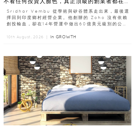
不看任何投資人臉色，真正頂級的創業者都在賭
這局
Sridhar Vembu 從學術與矽谷體系走出來，最後選
擇回到印度鄉村經營企業。他創辦的 Zoho 沒有依賴
創投輸血，卻在14年營運中做出60億美元級別的公
司，成為...
In
GROWTH
10th August, 2026 ｜