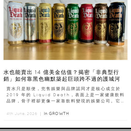
水也能賣出 14 億美金估值？揭密「非典型行
銷」如何靠黑色幽默築起巨頭跨不過的護城河
賣水只是順便，兜售娛樂與品牌認同才是核心成立於
2019 年的 Liquid Death，表面上是一家健康飲料
品牌，骨子裡卻更像一家靠飲料變現的娛樂公司。它最
早從亞馬遜通路切入...
In
GROWTH
4th June, 2026 ｜