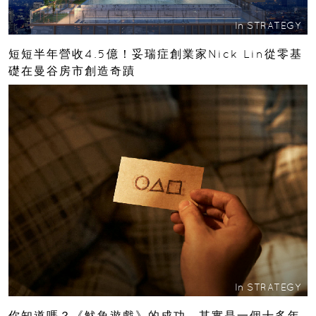
In
STRATEGY
短短半年營收4.5億！妥瑞症創業家Nick Lin從零基
礎在曼谷房市創造奇蹟
In
STRATEGY
你知道嗎？《魷魚遊戲》的成功，其實是一個十多年