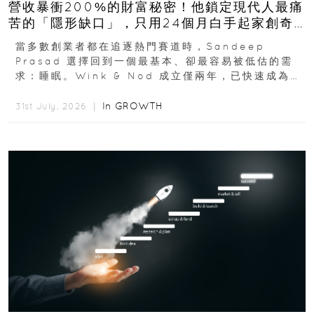
營收暴衝200%的財富秘密！他鎖定現代人最痛
苦的「隱形缺口」，只用24個月白手起家創奇
蹟
當多數創業者都在追逐熱門賽道時，Sandeep
Prasad 選擇回到一個最基本、卻最容易被低估的需
求：睡眠。Wink & Nod 成立僅兩年，已快速成為印
度睡眠產品市場的重要新品牌...
In
GROWTH
31st July, 2026 ｜