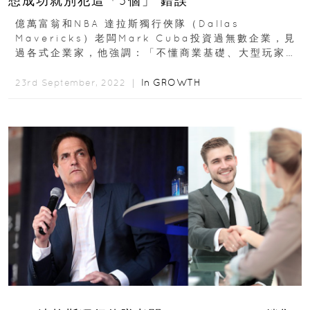
想成功就別犯這「3個」 錯誤
億萬富翁和NBA 達拉斯獨行俠隊（Dallas
Mavericks）老闆Mark Cuba投資過無數企業，見
過各式企業家，他強調：「不懂商業基礎、大型玩家加
入驗證你進入的市場是對的，及仰賴明星員工...
In
GROWTH
23rd September, 2022 ｜