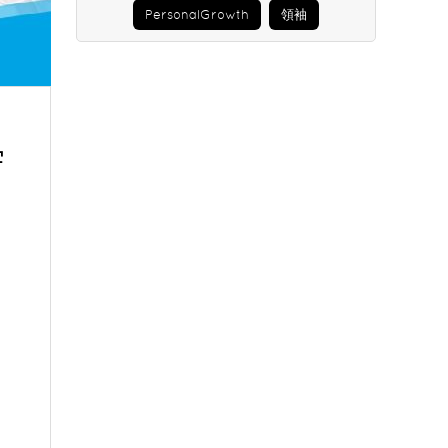
PersonalGrowth
領袖
宇