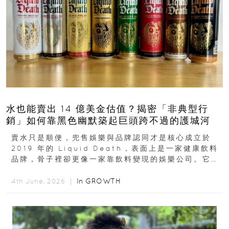
水也能賣出 14 億美金估值？揭密「非典型行
銷」如何靠黑色幽默築起巨頭跨不過的護城河
賣水只是順便，兜售娛樂與品牌認同才是核心成立於
2019 年的 Liquid Death，表面上是一家健康飲料
品牌，骨子裡卻更像一家靠飲料變現的娛樂公司。它最
早從亞馬遜通路切入...
In
GROWTH
4th June, 2026 ｜