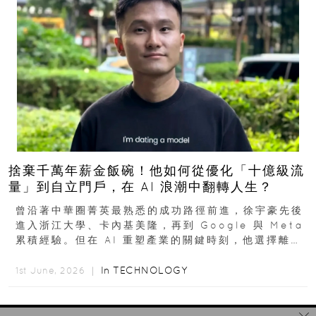
捨棄千萬年薪金飯碗！他如何從優化「十億級流
量」到自立門戶，在 AI 浪潮中翻轉人生？
曾沿著中華圈菁英最熟悉的成功路徑前進，徐宇豪先後
進入浙江大學、卡內基美隆，再到 Google 與 Meta
累積經驗。但在 AI 重塑產業的關鍵時刻，他選擇離開
高薪與確定性，回到創業現場...
In
TECHNOLOGY
1st June, 2026 ｜