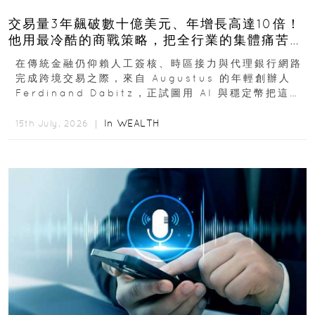
交易量3年飆破數十億美元、年增長高達10倍！
他用最冷酷的商戰策略，把全行業的集體痛苦榨
成百億金庫
在傳統金融仍仰賴人工簽核、時區接力與代理銀行網路
完成跨境交易之際，來自 Augustus 的年輕創辦人
Ferdinand Dabitz，正試圖用 AI 與穩定幣把這套
慢又昂貴的系統重新打造...
In
WEALTH
15th July, 2026 ｜