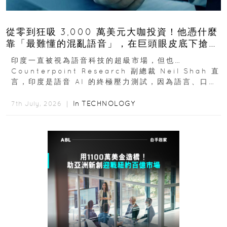
從零到狂吸 3,000 萬美元大咖投資！他憑什麼
靠「最難懂的混亂語音」，在巨頭眼皮底下搶下
十億人市場？
印度一直被視為語音科技的超級市場，但也…
Counterpoint Research 副總裁 Neil Shah 直
言，印度是語音 AI 的終極壓力測試，因為語言、口音
與情境理解摩擦都會拖慢普及...
In
TECHNOLOGY
7th July, 2026 ｜