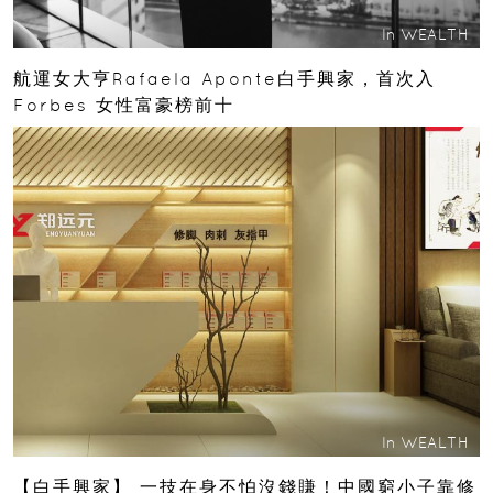
In
WEALTH
航運女大亨Rafaela Aponte白手興家，首次入
Forbes 女性富豪榜前十
In
WEALTH
【白手興家】 一技在身不怕沒錢賺！中國窮小子靠修