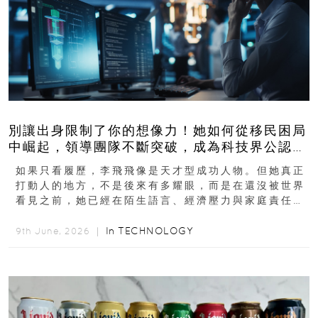
別讓出身限制了你的想像力！她如何從移民困局
中崛起，領導團隊不斷突破，成為科技界公認的
「教母」？
如果只看履歷，李飛飛像是天才型成功人物。但她真正
打動人的地方，不是後來有多耀眼，而是在還沒被世界
看見之前，她已經在陌生語言、經濟壓力與家庭責任之
下，撐過一段很不容易的青春。從中國成都到美國紐澤
西...
In
TECHNOLOGY
9th June, 2026 ｜