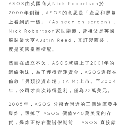
ASOS由英國商人Nick Robertson於
2000年創辦，ASOS的意思是「產品和屏幕
上看到的一樣」（As seen on screen）。
Nick Robertson家世顯赫，曾祖父是英國
服裝業大亨Austin Reed，其訂製西裝，一
度是英國皇室標配。
然而在成立不欠，ASOS就碰上了2001年的
網絡泡沫，為了獲得營運資金，ASOS選擇在
倫敦「另類投資市場」(AIM)上市。至2004
年，公司才首次錄得盈利，僅為22萬美元。
2005年，ASOS 分撥倉附近的三個油庫發生
爆炸，毀掉了 ASOS 價值940萬美元的存
貨，爆炸正好在聖誕假期前， ASOS 直接錯