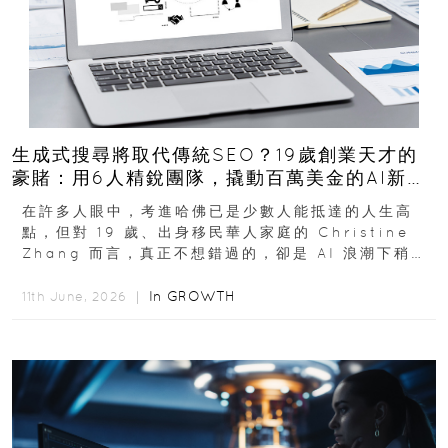
生成式搜尋將取代傳統SEO？19歲創業天才的
豪賭：用6人精銳團隊，撬動百萬美金的AI新商
機
在許多人眼中，考進哈佛已是少數人能抵達的人生高
點，但對 19 歲、出身移民華人家庭的 Christine
Zhang 而言，真正不想錯過的，卻是 AI 浪潮下稍縱
即逝的創業窗口...
In
GROWTH
11th June, 2026 ｜