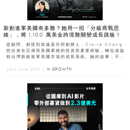
新創進軍美國有多難？她用一招「分級商戰思
維」，將 1,100 萬美金跨境難關變成長跳板！
從顧問、創投到加速器共同創辦人，Claire Chang
把自身在亞洲與美國累積的投資與產業經驗，轉化成協
助台灣新創進軍美國市場的成長系統。她的故事，不只
是個人職涯翻轉...
In
GROWTH
22nd June, 2026 ｜