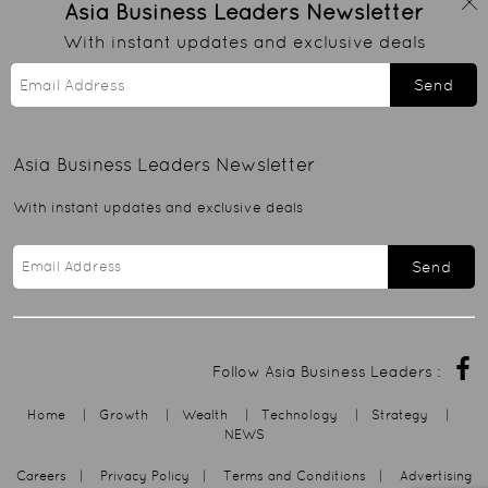
Asia Business Leaders
Newsletter
With instant updates and exclusive deals
Send
Asia Business Leaders
Newsletter
With instant updates and exclusive deals
Send
Follow Asia Business Leaders :
Home
|
Growth
|
Wealth
|
Technology
|
Strategy
|
NEWS
Careers
|
Privacy Policy
|
Terms and Conditions
|
Advertising