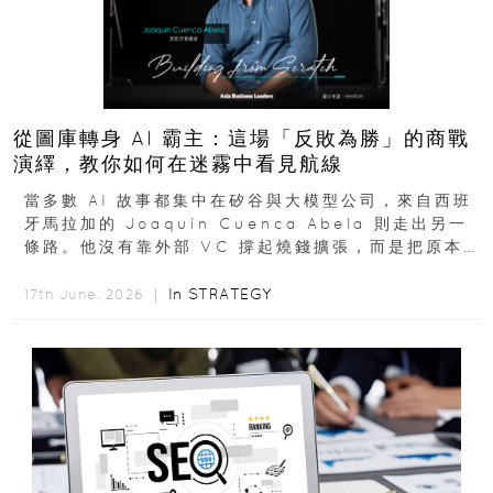
從圖庫轉身 AI 霸主：這場「反敗為勝」的商戰
演繹，教你如何在迷霧中看見航線
當多數 AI 故事都集中在矽谷與大模型公司，來自西班
牙馬拉加的 Joaquín Cuenca Abela 則走出另一
條路。他沒有靠外部 VC 撐起燒錢擴張，而是把原本
的圖庫生意徹底改造，從 AI...
In
STRATEGY
17th June, 2026 ｜