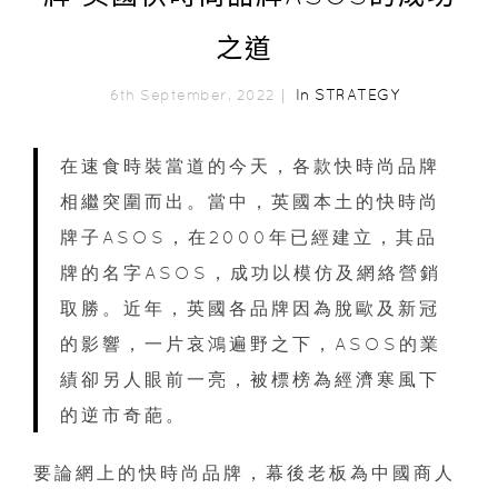
之道
In
STRATEGY
6th September, 2022｜
在速食時裝當道的今天，各款快時尚品牌
相繼突圍而出。當中，英國本土的快時尚
牌子ASOS，在2000年已經建立，其品
牌的名字ASOS，成功以模仿及網絡營銷
取勝。近年，英國各品牌因為脫歐及新冠
的影響，一片哀鴻遍野之下，ASOS的業
績卻另人眼前一亮，被標榜為經濟寒風下
的逆市奇葩。
要論網上的快時尚品牌，幕後老板為中國商人