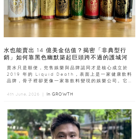
水也能賣出 14 億美金估值？揭密「非典型行
銷」如何靠黑色幽默築起巨頭跨不過的護城河
賣水只是順便，兜售娛樂與品牌認同才是核心成立於
2019 年的 Liquid Death，表面上是一家健康飲料
品牌，骨子裡卻更像一家靠飲料變現的娛樂公司。它最
早從亞馬遜通路切入...
In
GROWTH
4th June, 2026 ｜