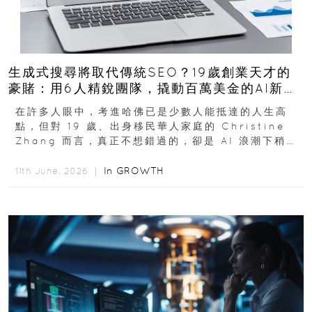
生成式搜尋將取代傳統SEO？19歲創業天才的
豪賭：用6人精銳團隊，撬動百萬美金的AI新商
機
在許多人眼中，考進哈佛已是少數人能抵達的人生高
點，但對 19 歲、出身移民華人家庭的 Christine
Zhang 而言，真正不想錯過的，卻是 AI 浪潮下稍縱
即逝的創業窗口...
In
GROWTH
11th June, 2026 ｜