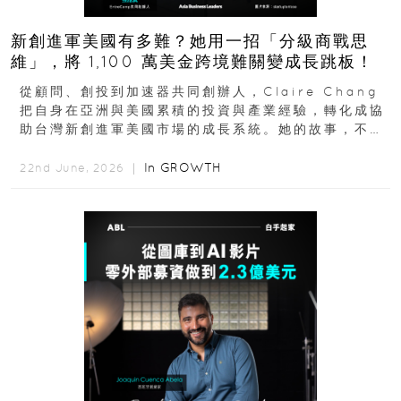
新創進軍美國有多難？她用一招「分級商戰思
維」，將 1,100 萬美金跨境難關變成長跳板！
從顧問、創投到加速器共同創辦人，Claire Chang
把自身在亞洲與美國累積的投資與產業經驗，轉化成協
助台灣新創進軍美國市場的成長系統。她的故事，不只
是個人職涯翻轉...
In
GROWTH
22nd June, 2026 ｜