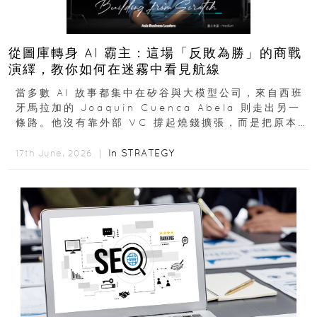
從圖庫轉身 AI 霸主：這場「反敗為勝」的商戰
演繹，教你如何在迷霧中看見航線
當多數 AI 故事都集中在矽谷與大模型公司，來自西班
牙馬拉加的 Joaquín Cuenca Abela 則走出另一
條路。他沒有靠外部 VC 撐起燒錢擴張，而是把原本
的圖庫生意徹底改造，從 AI...
In
STRATEGY
17th June, 2026 ｜