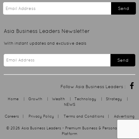
Send
Asia Business Leaders
Newsletter
With instant updates and exclusive deals
Send
Follow Asia Business Leaders :
Home
|
Growth
|
Wealth
|
Technology
|
Strategy
|
NEWS
Careers
|
Privacy Policy
|
Terms and Conditions
|
Advertising
© 2026
Asia Business Leaders
- Premium Business & Personal Growth
Platform