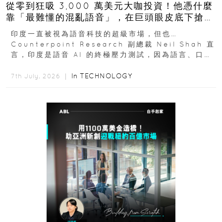
從零到狂吸 3,000 萬美元大咖投資！他憑什麼
靠「最難懂的混亂語音」，在巨頭眼皮底下搶下
十億人市場？
印度一直被視為語音科技的超級市場，但也…
Counterpoint Research 副總裁 Neil Shah 直
言，印度是語音 AI 的終極壓力測試，因為語言、口音
與情境理解摩擦都會拖慢普及...
In
TECHNOLOGY
7th July, 2026 ｜