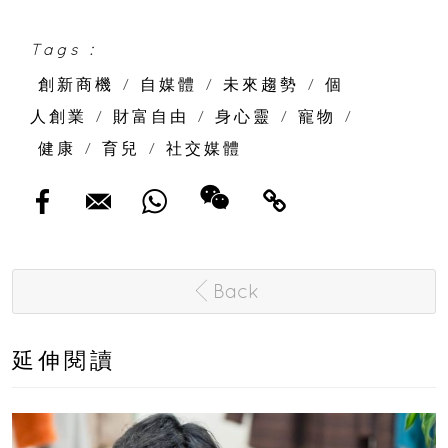
Tags :
創新商機
/
自媒體
/
未來趨勢
/
個
人創業
/
財富自由
/
身心靈
/
寵物
/
健康
/
育兒
/
社交媒體
Back
延伸閱讀