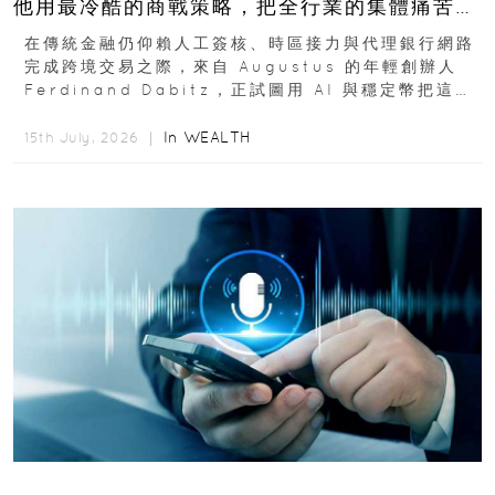
他用最冷酷的商戰策略，把全行業的集體痛苦榨
成百億金庫
在傳統金融仍仰賴人工簽核、時區接力與代理銀行網路
完成跨境交易之際，來自 Augustus 的年輕創辦人
Ferdinand Dabitz，正試圖用 AI 與穩定幣把這套
慢又昂貴的系統重新打造...
In
WEALTH
15th July, 2026 ｜