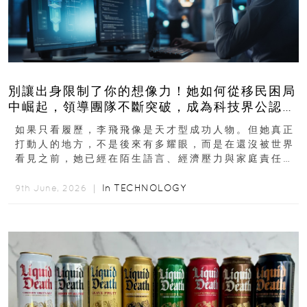
別讓出身限制了你的想像力！她如何從移民困局
中崛起，領導團隊不斷突破，成為科技界公認的
「教母」？
如果只看履歷，李飛飛像是天才型成功人物。但她真正
打動人的地方，不是後來有多耀眼，而是在還沒被世界
看見之前，她已經在陌生語言、經濟壓力與家庭責任之
下，撐過一段很不容易的青春。從中國成都到美國紐澤
西...
In
TECHNOLOGY
9th June, 2026 ｜