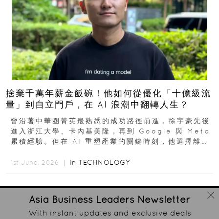
捨棄千萬年薪金飯碗！他如何從優化「十億級流
量」到自立門戶，在 AI 浪潮中翻轉人生？
曾沿著中華圈菁英最熟悉的成功路徑前進，徐宇豪先後
進入浙江大學、卡內基美隆，再到 Google 與 Meta
累積經驗。但在 AI 重塑產業的關鍵時刻，他選擇離開
高薪與確定性，回到創業現場...
In
TECHNOLOGY
1st June, 2026 ｜
Asia Business Leaders
Newsletter
With instant updates and exclusive deals