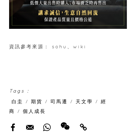
資訊參考來源： sohu、wiki
Tags :
白圭
/
期貨
/
司馬遷
/
天文學
/
經
商
/
個人成長