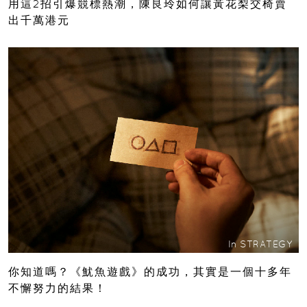
用這2招引爆競標熱潮，陳良玲如何讓黃花梨交椅賣
出千萬港元
In
STRATEGY
你知道嗎？《魷魚遊戲》的成功，其實是一個十多年
不懈努力的結果！