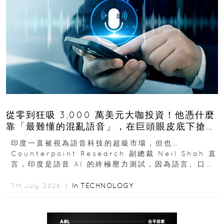
從零到狂吸 3,000 萬美元大咖投資！他憑什麼
靠「最難懂的混亂語音」，在巨頭眼皮底下搶下
十億人市場？
印度一直被視為語音科技的超級市場，但也…
Counterpoint Research 副總裁 Neil Shah 直
言，印度是語音 AI 的終極壓力測試，因為語言、口音
與情境理解摩擦都會拖慢普及...
In
TECHNOLOGY
7th July, 2026 ｜