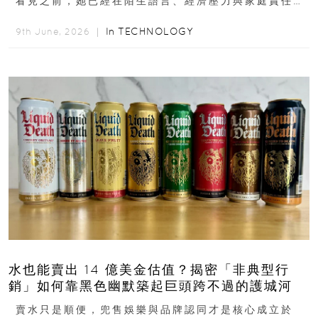
看見之前，她已經在陌生語言、經濟壓力與家庭責任之
下，撐過一段很不容易的青春。從中國成都到美國紐澤
西...
In
TECHNOLOGY
9th June, 2026 ｜
水也能賣出 14 億美金估值？揭密「非典型行
銷」如何靠黑色幽默築起巨頭跨不過的護城河
賣水只是順便，兜售娛樂與品牌認同才是核心成立於