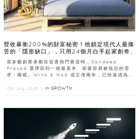
營收暴衝200%的財富秘密！他鎖定現代人最痛
苦的「隱形缺口」，只用24個月白手起家創奇
蹟
當多數創業者都在追逐熱門賽道時，Sandeep
Prasad 選擇回到一個最基本、卻最容易被低估的需
求：睡眠。Wink & Nod 成立僅兩年，已快速成為印
度睡眠產品市場的重要新品牌...
In
GROWTH
31st July, 2026 ｜