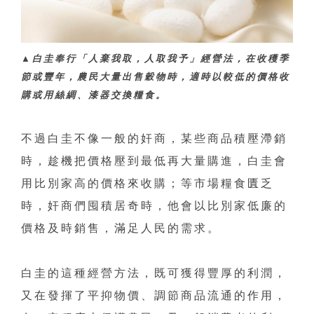
▲白圭奉行「人棄我取，人取我予」經營法，在收穫季
節或豐年，農民大量出售穀物時，適時以較低的價格收
購或用絲綢、漆器交換糧食。
不過白圭不像一般的奸商，某些商品積壓滯銷
時，趁機把價格壓到最低再大量購進，白圭會
用比別家高的價格來收購；等市場糧食匱乏
時，奸商們囤積居奇時，他會以比別家低廉的
價格及時銷售，滿足人民的需求。
白圭的這種經營方法，既可獲得豐厚的利潤，
又在發揮了平抑物價、調節商品流通的作用，