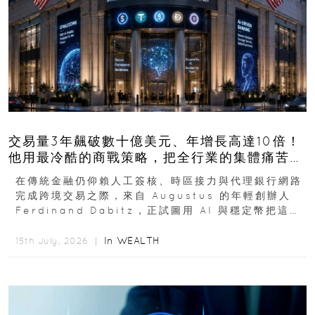
交易量3年飆破數十億美元、年增長高達10倍！
他用最冷酷的商戰策略，把全行業的集體痛苦榨
成百億金庫
在傳統金融仍仰賴人工簽核、時區接力與代理銀行網路
完成跨境交易之際，來自 Augustus 的年輕創辦人
Ferdinand Dabitz，正試圖用 AI 與穩定幣把這套
慢又昂貴的系統重新打造...
In
WEALTH
15th July, 2026 ｜