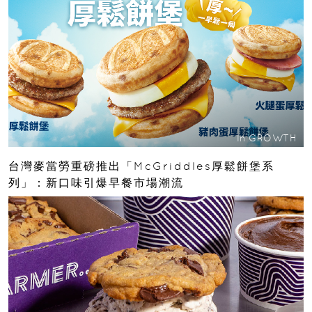
In
GROWTH
台灣麥當勞重磅推出「McGriddles厚鬆餅堡系
列」：新口味引爆早餐市場潮流