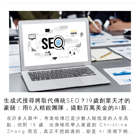
生成式搜尋將取代傳統SEO？19歲創業天才的
豪賭：用6人精銳團隊，撬動百萬美金的AI新商
機
在許多人眼中，考進哈佛已是少數人能抵達的人生高
點，但對 19 歲、出身移民華人家庭的 Christine
Zhang 而言，真正不想錯過的，卻是 AI 浪潮下稍縱
即逝的創業窗口...