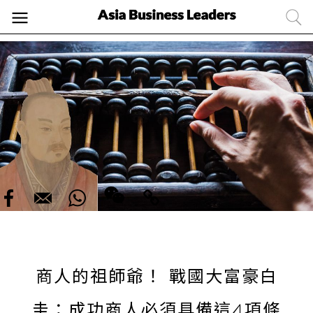
商人的祖師爺！ 戰國大富豪白
圭：成功商人必須具備這4項條