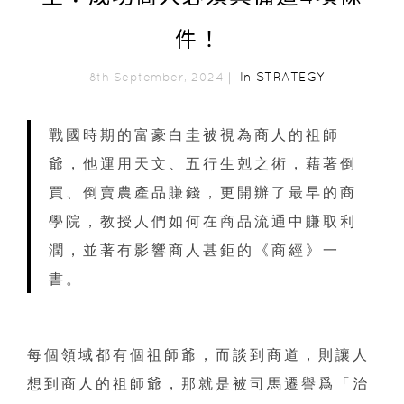
件！
In
STRATEGY
8th September, 2024｜
戰國時期的富豪白圭被視為商人的祖師
爺，他運用天文、五行生剋之術，藉著倒
買、倒賣農產品賺錢，更開辦了最早的商
學院，教授人們如何在商品流通中賺取利
潤，並著有影響商人甚鉅的《商經》一
書。
每個領域都有個祖師爺，而談到商道，則讓人
想到商人的祖師爺，那就是被司馬遷譽爲「治