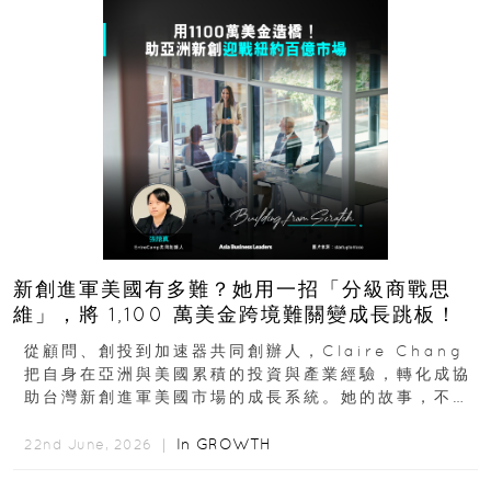
新創進軍美國有多難？她用一招「分級商戰思
維」，將 1,100 萬美金跨境難關變成長跳板！
從顧問、創投到加速器共同創辦人，Claire Chang
把自身在亞洲與美國累積的投資與產業經驗，轉化成協
助台灣新創進軍美國市場的成長系統。她的故事，不只
是個人職涯翻轉...
In
GROWTH
22nd June, 2026 ｜