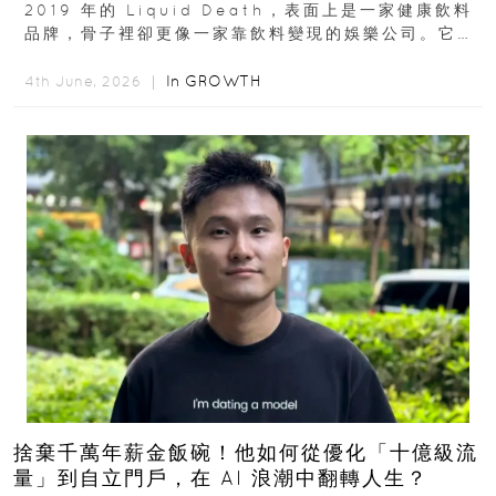
2019 年的 Liquid Death，表面上是一家健康飲料
品牌，骨子裡卻更像一家靠飲料變現的娛樂公司。它最
早從亞馬遜通路切入...
In
GROWTH
4th June, 2026 ｜
捨棄千萬年薪金飯碗！他如何從優化「十億級流
量」到自立門戶，在 AI 浪潮中翻轉人生？