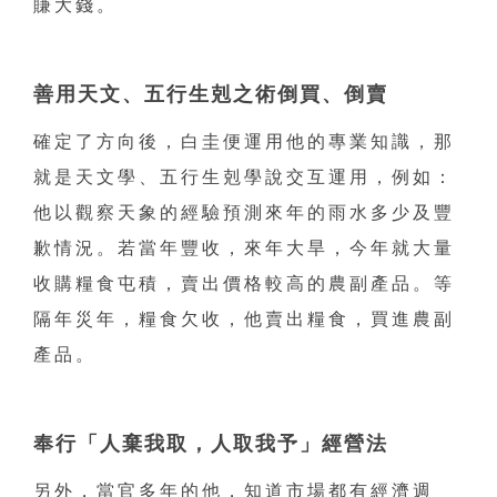
賺大錢。
善用天文、五行生剋之術倒買、倒賣
確定了方向後，白圭便運用他的專業知識，那
就是天文學、五行生剋學說交互運用，例如：
他以觀察天象的經驗預測來年的雨水多少及豐
歉情況。若當年豐收，來年大旱，今年就大量
收購糧食屯積，賣出價格較高的農副產品。等
隔年災年，糧食欠收，他賣出糧食，買進農副
產品。
奉行「人棄我取，人取我予」經營法
另外，當官多年的他，知道市場都有經濟週