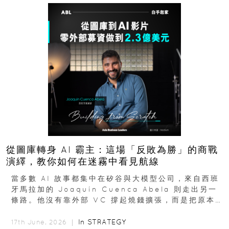
從圖庫轉身 AI 霸主：這場「反敗為勝」的商戰
演繹，教你如何在迷霧中看見航線
當多數 AI 故事都集中在矽谷與大模型公司，來自西班
牙馬拉加的 Joaquín Cuenca Abela 則走出另一
條路。他沒有靠外部 VC 撐起燒錢擴張，而是把原本
的圖庫生意徹底改造，從 AI...
In
STRATEGY
17th June, 2026 ｜