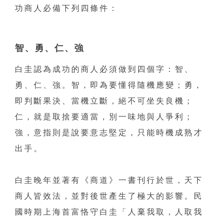
功商人必備下列四條件：
智、勇、仁、強
白圭認為成功的商人必須做到四個字：智、
勇、仁、強。智，即為要懂得隨機應變；勇，
即判斷果決、當機立斷，絕不可坐失良機；
仁，就是取捨要適當，別一味地與人爭利；
強，意指則是說要意志堅定，只能時機成熟才
出手。
白圭晚年並著有《商道》一書刊行於世，天下
商人皆效法，並對後世產生了極大的影響。民
國時期上海首富恪守白圭「人棄我取，人取我