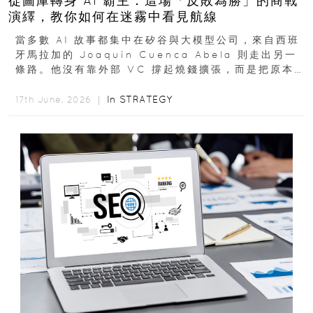
從圖庫轉身 AI 霸主：這場「反敗為勝」的商戰
演繹，教你如何在迷霧中看見航線
當多數 AI 故事都集中在矽谷與大模型公司，來自西班
牙馬拉加的 Joaquín Cuenca Abela 則走出另一
條路。他沒有靠外部 VC 撐起燒錢擴張，而是把原本
的圖庫生意徹底改造，從 AI...
In
STRATEGY
17th June, 2026 ｜