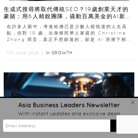
生成式搜尋將取代傳統SEO？19歲創業天才的
豪賭：用6人精銳團隊，撬動百萬美金的AI新商
機
在許多人眼中，考進哈佛已是少數人能抵達的人生高
點，但對 19 歲、出身移民華人家庭的 Christine
Zhang 而言，真正不想錯過的，卻是 AI 浪潮下稍縱
即逝的創業窗口...
In
GROWTH
11th June, 2026 ｜
Asia Business Leaders
Newsletter
With instant updates and exclusive deals
Send