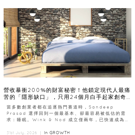
營收暴衝200%的財富秘密！他鎖定現代人最痛
苦的「隱形缺口」，只用24個月白手起家創奇
蹟
當多數創業者都在追逐熱門賽道時，Sandeep
Prasad 選擇回到一個最基本、卻最容易被低估的需
求：睡眠。Wink & Nod 成立僅兩年，已快速成為印
度睡眠產品市場的重要新品牌...
In
GROWTH
31st July, 2026 ｜