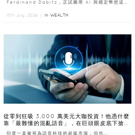
Ferdinand Dabitz，正試圖用 AI 與穩定幣把這套
慢又昂貴的系統重新打造...
In
WEALTH
15th July, 2026 ｜
從零到狂吸 3,000 萬美元大咖投資！他憑什麼
靠「最難懂的混亂語音」，在巨頭眼皮底下搶下
十億人市場？
印度一直被視為語音科技的超級市場，但也…