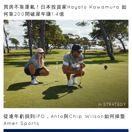
買房不靠運氣！日本投資家Hayato Kawamura 如
何靠200間破屋年賺1.4億
In
STRATEGY
從連年虧損到IPO，Anta與Chip Wilson如何操盤
Amer Sports