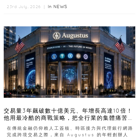
In
NEWS
23rd July, 2026 ｜
交易量3年飆破數十億美元、年增長高達10倍！
他用最冷酷的商戰策略，把全行業的集體痛苦榨
成百億金庫
在傳統金融仍仰賴人工簽核、時區接力與代理銀行網路
完成跨境交易之際，來自 Augustus 的年輕創辦人