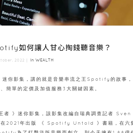
otify如何讓人甘心掏錢聽音樂？
In
WEALTH
ctober, 2022｜
ist 》迷你影集，講的就是音樂串流之王Spotify的故事，
、簡單的定價及加值服務3大關鍵因素。
st串流王者 》迷你影集，該影集改編自瑞典調查記者 Sven
ud 在2021年出版 《 Spotify Untold 》書籍，在六
tify為了打擊盜版音樂而創立，到今天擁有1.88億