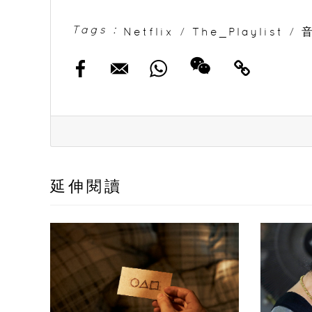
Tags :
Netflix
/
The_Playlist
/
延伸閱讀