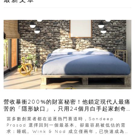
營收暴衝200%的財富秘密！他鎖定現代人最痛
苦的「隱形缺口」，只用24個月白手起家創奇
蹟
當多數創業者都在追逐熱門賽道時，Sandeep
Prasad 選擇回到一個最基本、卻最容易被低估的需
求：睡眠。Wink & Nod 成立僅兩年，已快速成為印