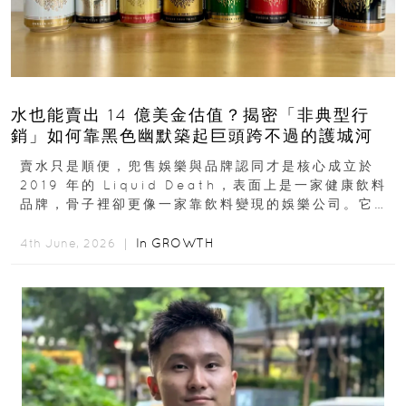
水也能賣出 14 億美金估值？揭密「非典型行
銷」如何靠黑色幽默築起巨頭跨不過的護城河
賣水只是順便，兜售娛樂與品牌認同才是核心成立於
2019 年的 Liquid Death，表面上是一家健康飲料
品牌，骨子裡卻更像一家靠飲料變現的娛樂公司。它最
早從亞馬遜通路切入...
In
GROWTH
4th June, 2026 ｜