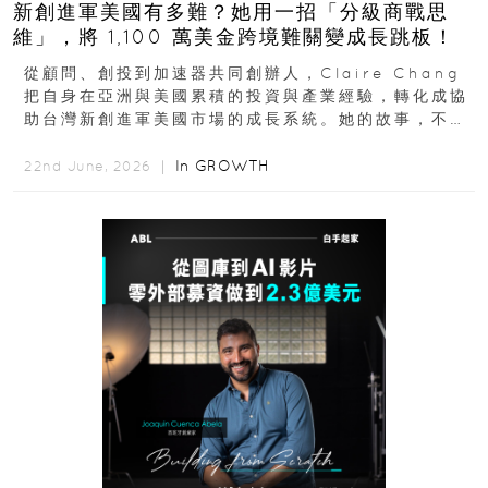
新創進軍美國有多難？她用一招「分級商戰思
維」，將 1,100 萬美金跨境難關變成長跳板！
從顧問、創投到加速器共同創辦人，Claire Chang
把自身在亞洲與美國累積的投資與產業經驗，轉化成協
助台灣新創進軍美國市場的成長系統。她的故事，不只
是個人職涯翻轉...
In
GROWTH
22nd June, 2026 ｜