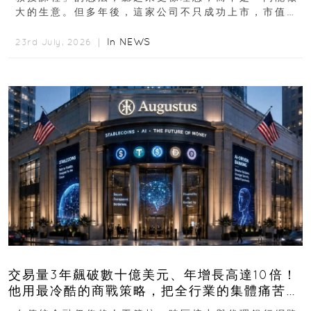
大的生意。但多年後，這家公司不只成功上市，市值更
突破 100 億港元。這個案例背後揭示的...
In
NEWS
23rd July, 2026 ｜
交易量3年飆破數十億美元、年增長高達10倍！
他用最冷酷的商戰策略，把全行業的集體痛苦榨
成百億金庫