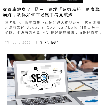
從圖庫轉身 AI 霸主：這場「反敗為勝」的商戰
演繹，教你如何在迷霧中看見航線
當多數 AI 故事都集中在矽谷與大模型公司，來自西班
牙馬拉加的 Joaquín Cuenca Abela 則走出另一
條路。他沒有靠外部 VC 撐起燒錢擴張，而是把原本
的圖庫生意徹底改造，從 AI...
In
STRATEGY
17th June, 2026 ｜