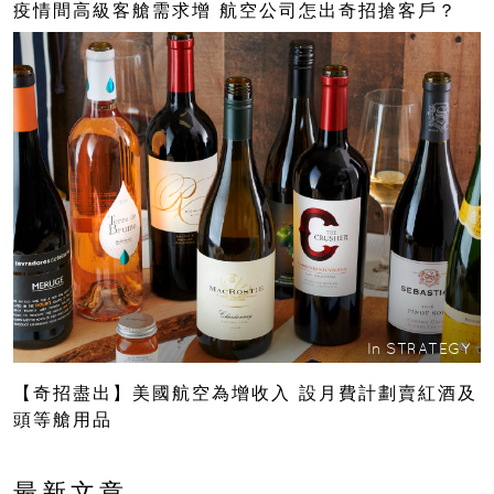
疫情間高級客艙需求增 航空公司怎出奇招搶客戶？
In
STRATEGY
【奇招盡出】美國航空為增收入 設月費計劃賣紅酒及
頭等艙用品
最新文章