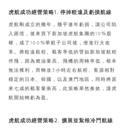
虎航成功經營策略1. 停掉較遠及虧損航線
虎航剛成立的幾年，幾乎連年虧損，讓公司陷
入困境，後來買下新加坡虎航集團的10%股
權，成了100%華航子公司後，便進行大改
革。將較遠航程、載客率低的譬如新加坡航程
停飛，因為燃油量高、飛機的周轉率低，根本
無法獲利，而轉攻3小時左右航程、客源相對
穩定的日本、韓國，以及澳門地區，同時將原
來七成的載客量衝高，此策略果然奏效，讓虎
航開始轉虧為盈。
虎航成功經營策略2. 擴展並紮根冷門航線