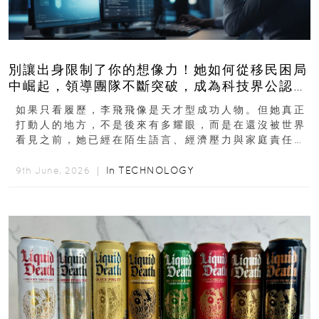
別讓出身限制了你的想像力！她如何從移民困局
中崛起，領導團隊不斷突破，成為科技界公認的
「教母」？
如果只看履歷，李飛飛像是天才型成功人物。但她真正
打動人的地方，不是後來有多耀眼，而是在還沒被世界
看見之前，她已經在陌生語言、經濟壓力與家庭責任之
下，撐過一段很不容易的青春。從中國成都到美國紐澤
西...
In
TECHNOLOGY
9th June, 2026 ｜