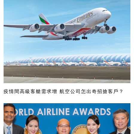
疫情間高級客艙需求增 航空公司怎出奇招搶客戶？