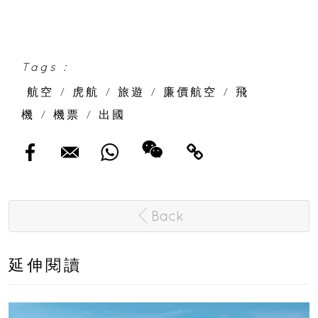
Tags :
航空
/
虎航
/
旅遊
/
廉價航空
/
飛
機
/
機票
/
出國
Back
延伸閱讀