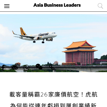
載客量稱霸26家廉價航空！虎航
為何能從連年虧損到屢創業績新