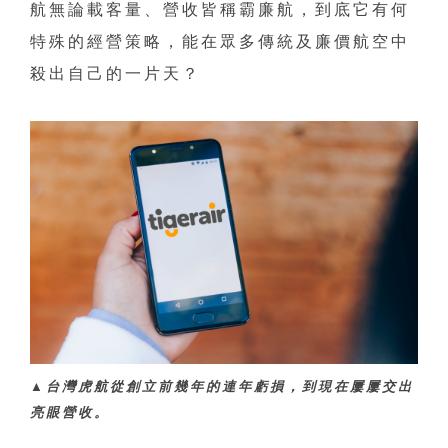
航無論載客量、營收皆稱霸廉航，到底它有何
特殊的經營策略，能在眾多傳統及廉價航空中
殺出自己的一片天？
▲台灣虎航從創立前幾年的連年虧損，到現在屢屢交出
亮眼營收。