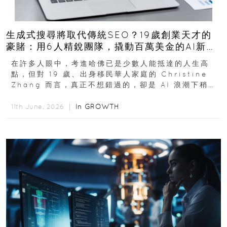
生成式搜尋將取代傳統SEO？19歲創業天才的
豪賭：用6人精銳團隊，撬動百萬美金的AI新商
機
在許多人眼中，考進哈佛已是少數人能抵達的人生高
點，但對 19 歲、出身移民華人家庭的 Christine
Zhang 而言，真正不想錯過的，卻是 AI 浪潮下稍縱
即逝的創業窗口...
In
GROWTH
11th June, 2026 ｜