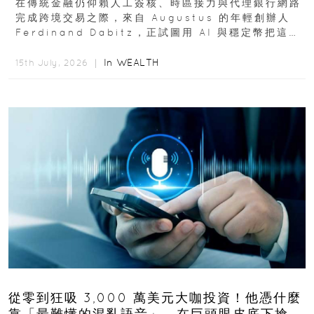
在傳統金融仍仰賴人工簽核、時區接力與代理銀行網路
完成跨境交易之際，來自 Augustus 的年輕創辦人
Ferdinand Dabitz，正試圖用 AI 與穩定幣把這套
慢又昂貴的系統重新打造...
In
WEALTH
15th July, 2026 ｜
從零到狂吸 3,000 萬美元大咖投資！他憑什麼
靠「最難懂的混亂語音」，在巨頭眼皮底下搶下