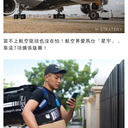
In
STRATEGY
當不上航空龍頭也沒在怕！航空界愛馬仕「星宇」，
靠這3項擴張版圖！