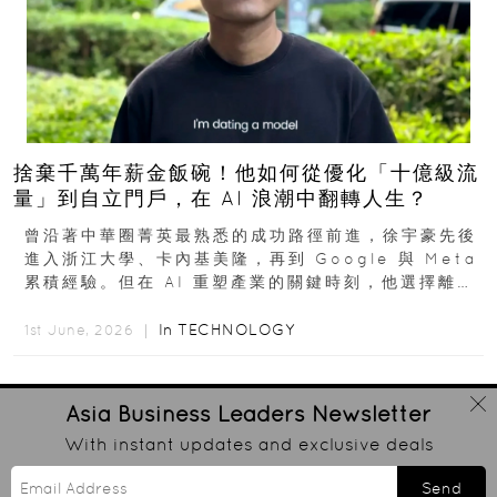
捨棄千萬年薪金飯碗！他如何從優化「十億級流
量」到自立門戶，在 AI 浪潮中翻轉人生？
曾沿著中華圈菁英最熟悉的成功路徑前進，徐宇豪先後
進入浙江大學、卡內基美隆，再到 Google 與 Meta
累積經驗。但在 AI 重塑產業的關鍵時刻，他選擇離開
高薪與確定性，回到創業現場...
In
TECHNOLOGY
1st June, 2026 ｜
Asia Business Leaders
Newsletter
With instant updates and exclusive deals
Send