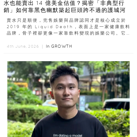
水也能賣出 14 億美金估值？揭密「非典型行
銷」如何靠黑色幽默築起巨頭跨不過的護城河
賣水只是順便，兜售娛樂與品牌認同才是核心成立於
2019 年的 Liquid Death，表面上是一家健康飲料
品牌，骨子裡卻更像一家靠飲料變現的娛樂公司。它最
早從亞馬遜通路切入...
In
GROWTH
4th June, 2026 ｜