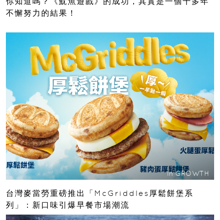
你知道嗎？《魷魚遊戲》的成功，其實是一個十多年
不懈努力的結果！
In
GROWTH
台灣麥當勞重磅推出「McGriddles厚鬆餅堡系
列」：新口味引爆早餐市場潮流