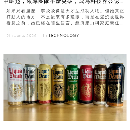
中崛起，領導團隊不斷突破，成為科技界公認的
「教母」？
如果只看履歷，李飛飛像是天才型成功人物。但她真正
打動人的地方，不是後來有多耀眼，而是在還沒被世界
看見之前，她已經在陌生語言、經濟壓力與家庭責任之
下，撐過一段很不容易的青春。從中國成都到美國紐澤
西...
In
TECHNOLOGY
9th June, 2026 ｜