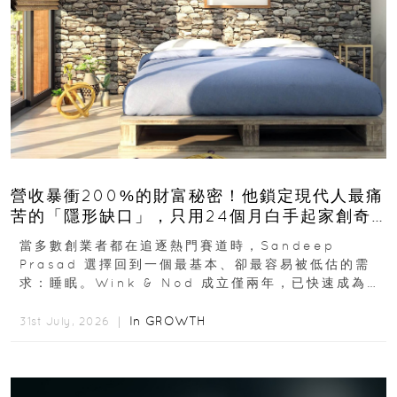
營收暴衝200%的財富秘密！他鎖定現代人最痛
苦的「隱形缺口」，只用24個月白手起家創奇
蹟
當多數創業者都在追逐熱門賽道時，Sandeep
Prasad 選擇回到一個最基本、卻最容易被低估的需
求：睡眠。Wink & Nod 成立僅兩年，已快速成為印
度睡眠產品市場的重要新品牌...
In
GROWTH
31st July, 2026 ｜