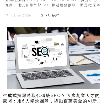
牙馬拉加的 Joaquín Cuenca Abela 則走出另一
條路。他沒有靠外部 VC 撐起燒錢擴張，而是把原本
的圖庫生意徹底改造，從 AI...
In
STRATEGY
17th June, 2026 ｜
生成式搜尋將取代傳統SEO？19歲創業天才的
豪賭：用6人精銳團隊，撬動百萬美金的AI新商
機