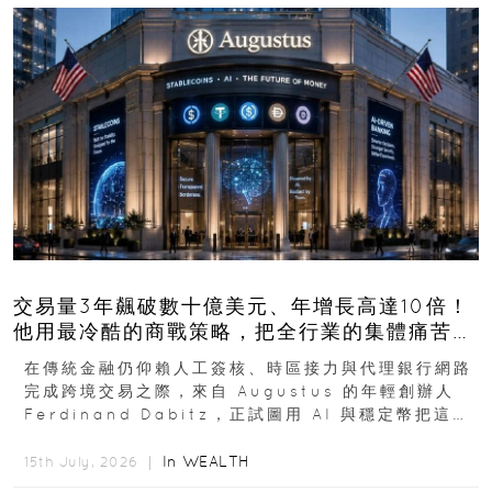
交易量3年飆破數十億美元、年增長高達10倍！
他用最冷酷的商戰策略，把全行業的集體痛苦榨
成百億金庫
在傳統金融仍仰賴人工簽核、時區接力與代理銀行網路
完成跨境交易之際，來自 Augustus 的年輕創辦人
Ferdinand Dabitz，正試圖用 AI 與穩定幣把這套
慢又昂貴的系統重新打造...
In
WEALTH
15th July, 2026 ｜