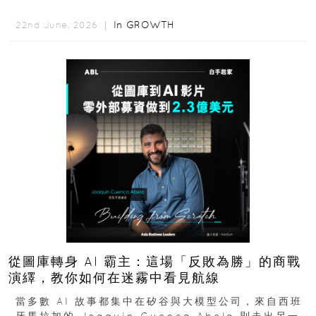
是個人職涯翻轉...
In
GROWTH
22nd June, 2026 ｜
從圖庫轉身 AI 霸主：這場「反敗為勝」的商戰
演繹，教你如何在迷霧中看見航線
當多數 AI 故事都集中在矽谷與大模型公司，來自西班