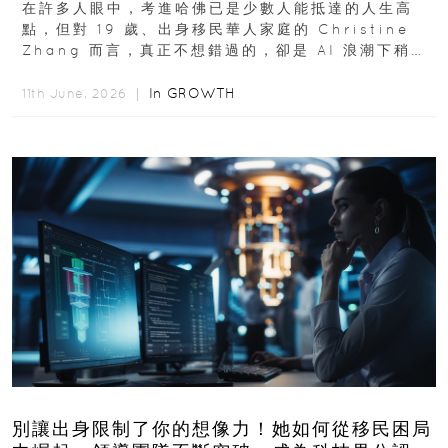
在許多人眼中，考進哈佛已是少數人能抵達的人生高
點，但對 19 歲、出身移民華人家庭的 Christine
Zhang 而言，真正不想錯過的，卻是 AI 浪潮下稍縱
即逝的創業窗口...
In
GROWTH
11th June, 2026 ｜
別讓出身限制了你的想像力！她如何從移民困局