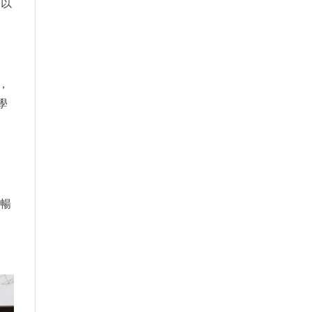
版以
，
學
篇
部暢