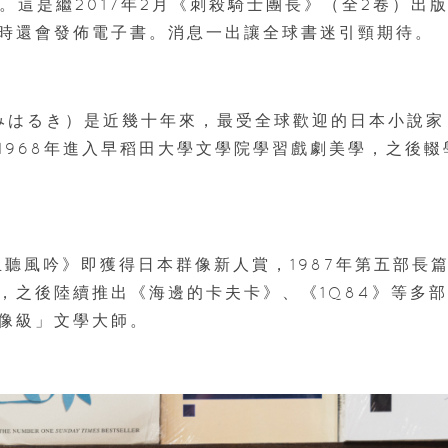
。這是繼2017年2月《刺殺騎士團長》（全2卷）出
時還會發佈電子書。消息一出讓全球書迷引頸期待。
むらかみはるき）是近幾十年來，最受全球歡迎的日本小說家
1968年進入早稻田大學文學院學習戲劇美學，之後輟
且聽風吟》即獲得日本群像新人賞，1987年第五部長
，之後陸續推出《海邊的卡夫卡》、《1Q84》等多
像級」文學大師。