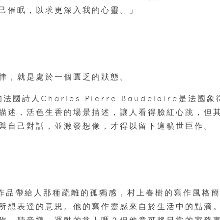
己催眠，以求更深入我的心靈。」
律，就是處於一個匱乏的狀態。
的法國詩人Charles Pierre Baudelaire是法國象
描述，活色生香的場景描述，讓人看得臉紅心跳，但
與自己對話，並激發想像，才得以留下這曠世巨作。
laire的作品帶給人那種疏離的孤獨感，村上春樹的寫作風格
所想表達的意思。他的寫作靈感來自於生活中的點滴