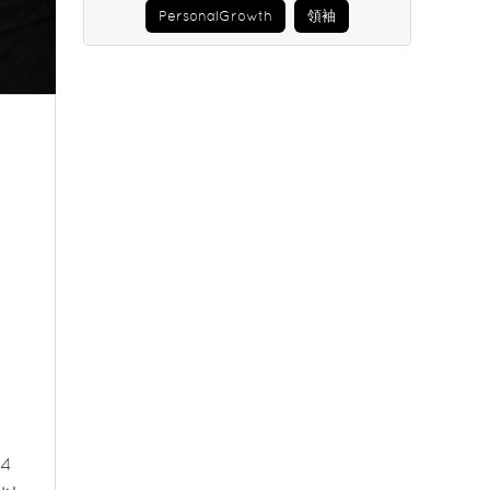
PersonalGrowth
領袖
4