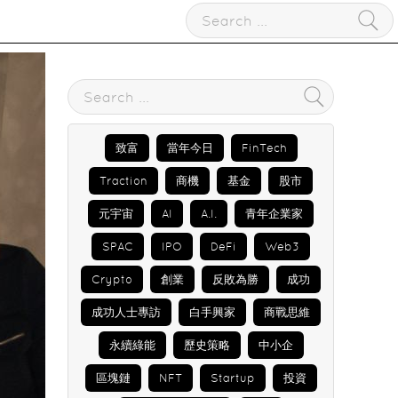
致富
當年今日
FinTech
Traction
商機
基金
股市
元宇宙
AI
A.I.
青年企業家
SPAC
IPO
DeFi
Web3
Crypto
創業
反敗為勝
成功
成功人士專訪
白手興家
商戰思維
永續綠能
歷史策略
中小企
區塊鏈
NFT
Startup
投資