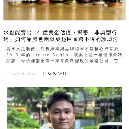
水也能賣出 14 億美金估值？揭密「非典型行
銷」如何靠黑色幽默築起巨頭跨不過的護城河
賣水只是順便，兜售娛樂與品牌認同才是核心成立於
2019 年的 Liquid Death，表面上是一家健康飲料
品牌，骨子裡卻更像一家靠飲料變現的娛樂公司。它最
早從亞馬遜通路切入...
In
GROWTH
4th June, 2026 ｜