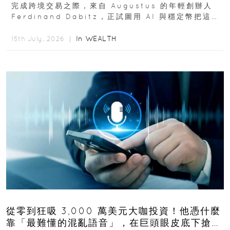
完成跨境交易之際，來自 Augustus 的年輕創辦人
Ferdinand Dabitz，正試圖用 AI 與穩定幣把這套
慢又昂貴的系統重新打造...
In
WEALTH
15th July, 2026 ｜
從零到狂吸 3,000 萬美元大咖投資！他憑什麼
靠「最難懂的混亂語音」，在巨頭眼皮底下搶下