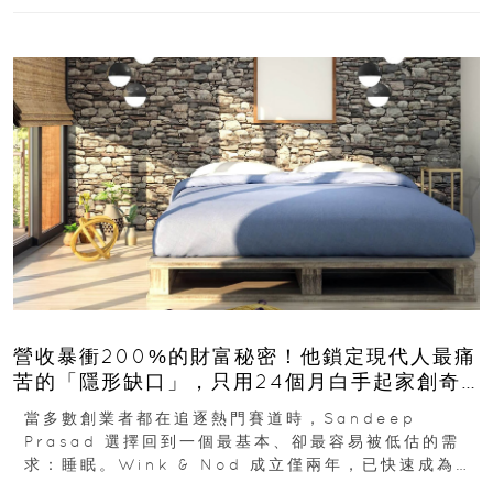
營收暴衝200%的財富秘密！他鎖定現代人最痛
苦的「隱形缺口」，只用24個月白手起家創奇
蹟
當多數創業者都在追逐熱門賽道時，Sandeep
Prasad 選擇回到一個最基本、卻最容易被低估的需
求：睡眠。Wink & Nod 成立僅兩年，已快速成為印
度睡眠產品市場的重要新品牌...