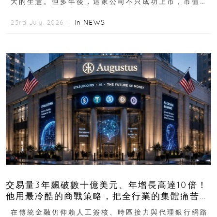
大的生意。但多年後，這家公司不只成功上市，市值更
突破 100 億港元。這個案例背後揭示的...
In
NEWS
23rd July, 2026 ｜
交易量3年飆破數十億美元、年增長高達10倍！
他用最冷酷的商戰策略，把全行業的集體痛苦榨
成百億金庫
在傳統金融仍仰賴人工簽核、時區接力與代理銀行網路