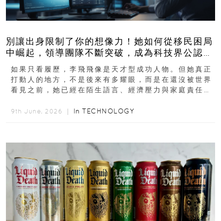
別讓出身限制了你的想像力！她如何從移民困局
中崛起，領導團隊不斷突破，成為科技界公認的
「教母」？
如果只看履歷，李飛飛像是天才型成功人物。但她真正
打動人的地方，不是後來有多耀眼，而是在還沒被世界
看見之前，她已經在陌生語言、經濟壓力與家庭責任之
下，撐過一段很不容易的青春。從中國成都到美國紐澤
西...
In
TECHNOLOGY
9th June, 2026 ｜