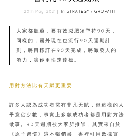
In
STRATEGY
/
GROWTH
20th May, 2021｜
大家都聽過，要有效減肥須堅持90天，
同樣的，國外現在也流行90天週期計
劃，將目標訂在90天完成，將激發人的
潛力，讓你更快速達標。
用對方法比有天賦更重要
許多人認為成功者需有非凡天賦，但這樣的人
畢竟佔少數，事實上多數成功者都是用對方法
做事。90天週期被大家所推崇，其實來自於
《原子習慣》這本暢銷書，書裡引用數據實