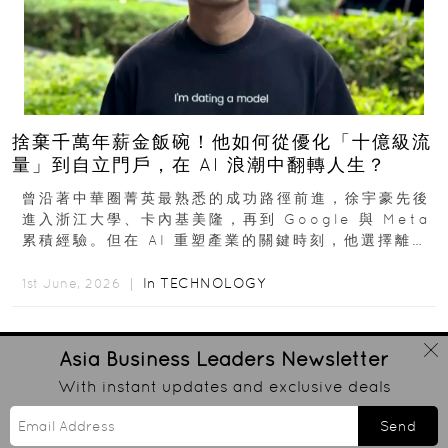
捨棄千萬年薪金飯碗！他如何從優化「十億級流
量」到自立門戶，在 AI 浪潮中翻轉人生？
曾沿著中華圈菁英最熟悉的成功路徑前進，徐宇豪先後
進入浙江大學、卡內基美隆，再到 Google 與 Meta
累積經驗。但在 AI 重塑產業的關鍵時刻，他選擇離開
高薪與確定性，回到創業現場...
In
TECHNOLOGY
1st June, 2026 ｜
Asia Business Leaders
Newsletter
With instant updates and exclusive deals
Send