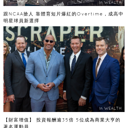
In
WEALTH
跟NCAA搶人 靠體育短片爆紅的Overtime，成高中
明星球員新選擇
In
WEALTH
【財富增值】 投資報酬逾35倍 5位成為商業大亨的
著名運動員