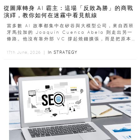
從圖庫轉身 AI 霸主：這場「反敗為勝」的商戰
演繹，教你如何在迷霧中看見航線
當多數 AI 故事都集中在矽谷與大模型公司，來自西班
牙馬拉加的 Joaquín Cuenca Abela 則走出另一
條路。他沒有靠外部 VC 撐起燒錢擴張，而是把原本
的圖庫生意徹底改造，從 AI...
In
STRATEGY
17th June, 2026 ｜