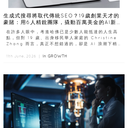
生成式搜尋將取代傳統SEO？19歲創業天才的
豪賭：用6人精銳團隊，撬動百萬美金的AI新商
機
在許多人眼中，考進哈佛已是少數人能抵達的人生高
點，但對 19 歲、出身移民華人家庭的 Christine
Zhang 而言，真正不想錯過的，卻是 AI 浪潮下稍縱
即逝的創業窗口...
In
GROWTH
11th June, 2026 ｜