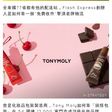
全泰國77省都有他的配送站，Flash Express創辦
人是如何靠一個“免費收件”擊潰老牌物流
In
STRATEGY
曾是化妝品包裝製造商，Tony Moly如何靠「搞怪包
裝」在 54 國擁 12,000 家門市成頂級化妝品牌