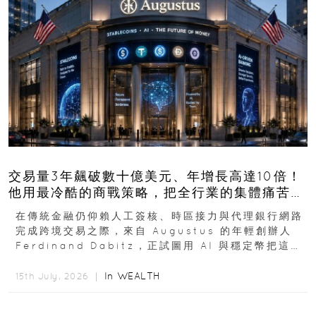
交易量3年飆破數十億美元、年增長高達10倍！
他用最冷酷的商戰策略，把全行業的集體痛苦榨
成百億金庫
在傳統金融仍仰賴人工簽核、時區接力與代理銀行網路
完成跨境交易之際，來自 Augustus 的年輕創辦人
Ferdinand Dabitz，正試圖用 AI 與穩定幣把這套
慢又昂貴的系統重新打造...
In
WEALTH
15th July, 2026 ｜