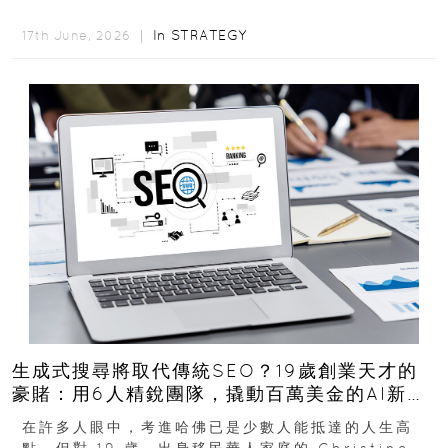
的圖庫生意徹底改造，從 AI...
In
STRATEGY
17th June, 2026 ｜
生成式搜尋將取代傳統SEO？19歲創業天才的
豪賭：用6人精銳團隊，撬動百萬美金的AI新商
機
在許多人眼中，考進哈佛已是少數人能抵達的人生高