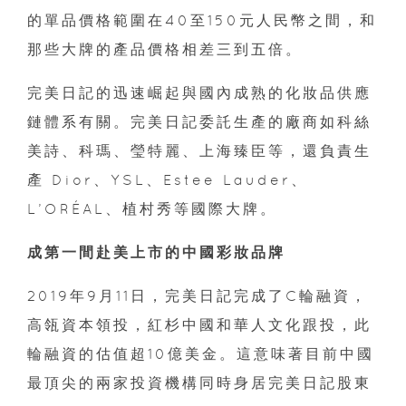
的單品價格範圍在40至150元人民幣之間，和
那些大牌的產品價格相差三到五倍。
完美日記的迅速崛起與國內成熟的化妝品供應
鏈體系有關。完美日記委託生產的廠商如科絲
美詩、科瑪、瑩特麗、上海臻臣等，還負責生
產 Dior、YSL、Estee Lauder、
L’ORÉAL、植村秀等國際大牌。
成第一間赴美上市的中國彩妝品牌
2019年9月11日，完美日記完成了C輪融資，
高瓴資本領投，紅杉中國和華人文化跟投，此
輪融資的估值超10億美金。這意味著目前中國
最頂尖的兩家投資機構同時身居完美日記股東