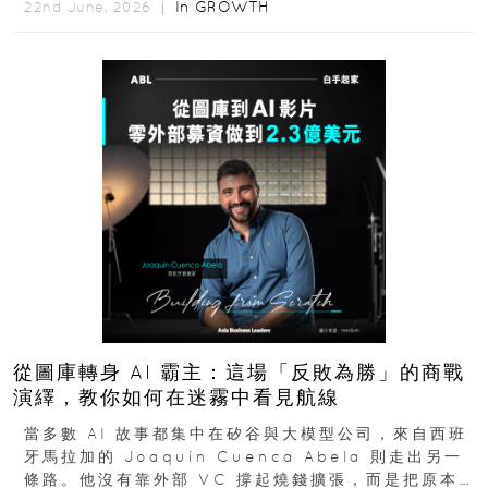
In
GROWTH
22nd June, 2026 ｜
從圖庫轉身 AI 霸主：這場「反敗為勝」的商戰
演繹，教你如何在迷霧中看見航線
當多數 AI 故事都集中在矽谷與大模型公司，來自西班
牙馬拉加的 Joaquín Cuenca Abela 則走出另一
條路。他沒有靠外部 VC 撐起燒錢擴張，而是把原本