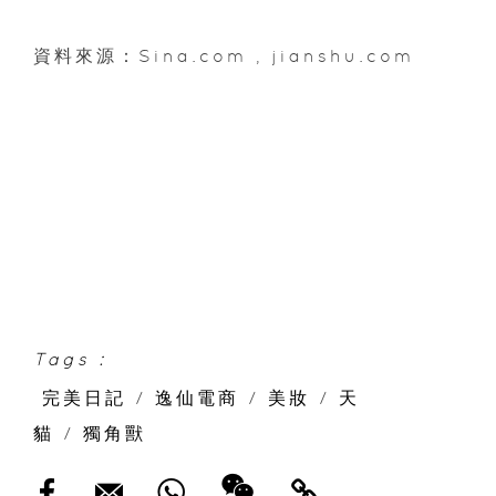
資料來源：Sina.com , jianshu.com
Tags :
完美日記
/
逸仙電商
/
美妝
/
天
貓
/
獨角獸