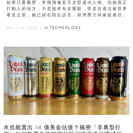
如果只看履歷，李飛飛像是天才型成功人物。但她真正
打動人的地方，不是後來有多耀眼，而是在還沒被世界
看見之前，她已經在陌生語言、經濟壓力與家庭責任之
下，撐過一段很不容易的青春。從中國成都到美國紐澤
西...
In
TECHNOLOGY
9th June, 2026 ｜
水也能賣出 14 億美金估值？揭密「非典型行