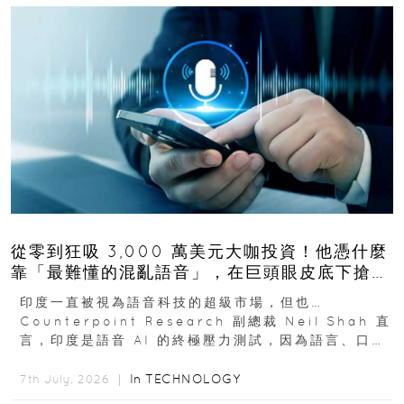
從零到狂吸 3,000 萬美元大咖投資！他憑什麼
靠「最難懂的混亂語音」，在巨頭眼皮底下搶下
十億人市場？
印度一直被視為語音科技的超級市場，但也…
Counterpoint Research 副總裁 Neil Shah 直
言，印度是語音 AI 的終極壓力測試，因為語言、口音
與情境理解摩擦都會拖慢普及...
In
TECHNOLOGY
7th July, 2026 ｜