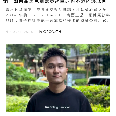
銷」如何靠黑色幽默築起巨頭跨不過的護城河
賣水只是順便，兜售娛樂與品牌認同才是核心成立於
2019 年的 Liquid Death，表面上是一家健康飲料
品牌，骨子裡卻更像一家靠飲料變現的娛樂公司。它最
早從亞馬遜通路切入...
In
GROWTH
4th June, 2026 ｜