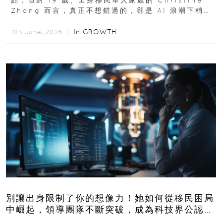
點，但對 19 歲、出身移民華人家庭的 Christine
Zhang 而言，真正不想錯過的，卻是 AI 浪潮下稍縱
即逝的創業窗口...
In
GROWTH
11th June, 2026 ｜
別讓出身限制了你的想像力！她如何從移民困局
中崛起，領導團隊不斷突破，成為科技界公認的
「教母」？