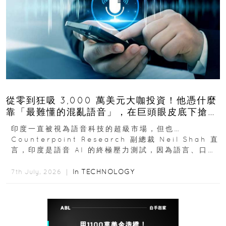
從零到狂吸 3,000 萬美元大咖投資！他憑什麼
靠「最難懂的混亂語音」，在巨頭眼皮底下搶下
十億人市場？
印度一直被視為語音科技的超級市場，但也…
Counterpoint Research 副總裁 Neil Shah 直
言，印度是語音 AI 的終極壓力測試，因為語言、口音
與情境理解摩擦都會拖慢普及...
In
TECHNOLOGY
7th July, 2026 ｜