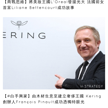
【商戰思維】將美妝王國L'Oreal發揚光大 法國前女
首富Liliane Bettencourt成功故事
In
STRATEGY
【#白手興家】由木材生意至建立奢侈王國 Kering
創辦人François Pinault成功憑獨特眼光