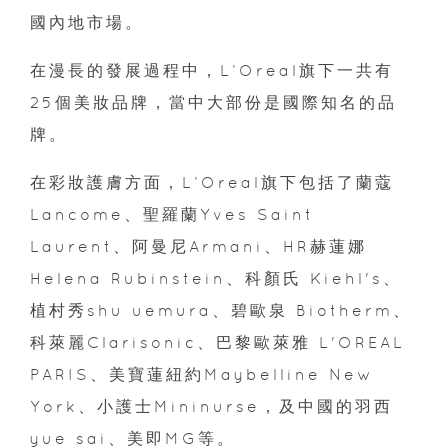
國內地市場。
在漫長的發展過程中，L’Oreal旗下一共有
25個美妝品牌，當中大部份是國際知名的品
牌。
在彩妝護膚方面，L’Oreal旗下包括了蘭蔻
Lancome、聖羅蘭Yves Saint
Laurent、阿曼尼Armani、HR赫蓮娜
Helena Rubinstein、科顏氏 Kiehl's、
植村秀shu uemura、碧歐泉 Biotherm、
科萊麗Clarisonic、巴黎歐萊雅 L'OREAL
PARIS、美寶蓮紐約Maybelline New
York、小護士Mininurse，及中國的羽西
yue sai、美即MG等。