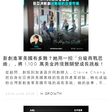
新創進軍美國有多難？她用一招「分級商戰思
維」，將 1,100 萬美金跨境難關變成長跳板！
從顧問、創投到加速器共同創辦人，Claire Chang
把自身在亞洲與美國累積的投資與產業經驗，轉化成協
助台灣新創進軍美國市場的成長系統。她的故事，不只
是個人職涯翻轉...
In
GROWTH
22nd June, 2026 ｜