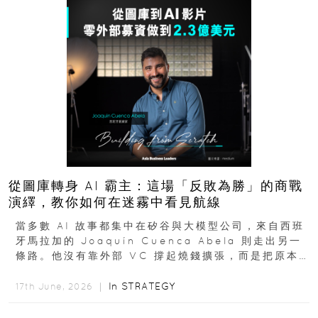
從圖庫轉身 AI 霸主：這場「反敗為勝」的商戰
演繹，教你如何在迷霧中看見航線
當多數 AI 故事都集中在矽谷與大模型公司，來自西班
牙馬拉加的 Joaquín Cuenca Abela 則走出另一
條路。他沒有靠外部 VC 撐起燒錢擴張，而是把原本
的圖庫生意徹底改造，從 AI...
In
STRATEGY
17th June, 2026 ｜