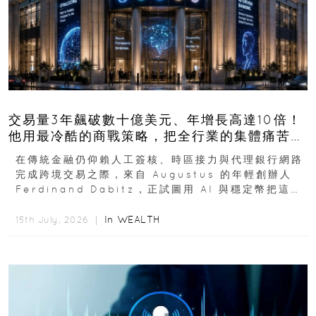
交易量3年飆破數十億美元、年增長高達10倍！
他用最冷酷的商戰策略，把全行業的集體痛苦榨
成百億金庫
在傳統金融仍仰賴人工簽核、時區接力與代理銀行網路
完成跨境交易之際，來自 Augustus 的年輕創辦人
Ferdinand Dabitz，正試圖用 AI 與穩定幣把這套
慢又昂貴的系統重新打造...
In
WEALTH
15th July, 2026 ｜