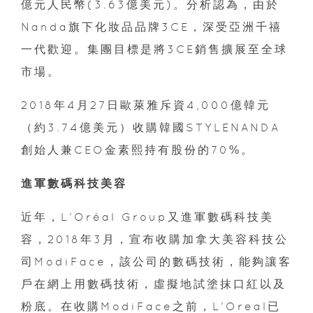
億元人民幣(3.63億美元)。分析認為，由於
Nanda旗下化妝品品牌3CE，深受亞洲千禧
一代歡迎。集團目標是將3CE銷售擴展至全球
市場。
2018年4月27日歐萊雅斥資4,000億韓元
（約3.74億美元）收購韓國STYLENANDA
創始人兼CEO金素熙持有股份的70%。
進軍數碼科技美容
近年，L’Oréal Group又進軍數碼科技美
容，2018年3月，宣布收購加拿大美容科技公
司ModiFace，該公司的數碼技術，能夠讓客
戶在網上用數碼技術，虛擬地試塗抹口紅以及
粉底。在收購ModiFace之前，L’Oreal已