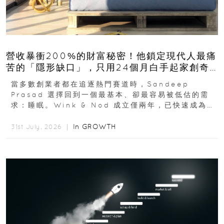
營收暴衝200%的財富秘密！他鎖定現代人最痛
苦的「隱形缺口」，只用24個月白手起家創奇
蹟
當多數創業者都在追逐熱門賽道時，Sandeep
Prasad 選擇回到一個最基本、卻最容易被低估的需
求：睡眠。Wink & Nod 成立僅兩年，已快速成為印
度睡眠產品市場的重要新品牌...
In
GROWTH
31st July, 2026 ｜