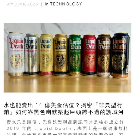
西...
In
TECHNOLOGY
9th June, 2026 ｜
水也能賣出 14 億美金估值？揭密「非典型行
銷」如何靠黑色幽默築起巨頭跨不過的護城河
賣水只是順便，兜售娛樂與品牌認同才是核心成立於
2019 年的 Liquid Death，表面上是一家健康飲料
品牌，骨子裡卻更像一家靠飲料變現的娛樂公司。它最