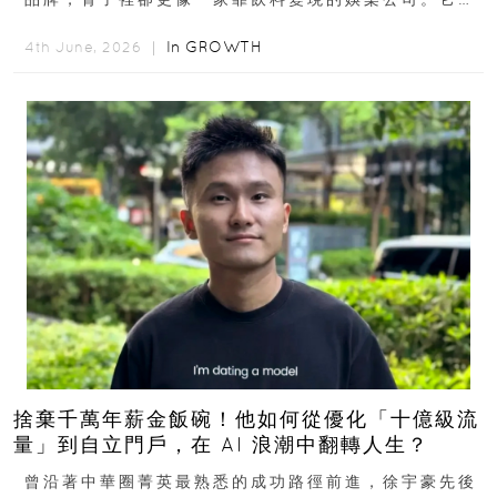
早從亞馬遜通路切入...
In
GROWTH
4th June, 2026 ｜
捨棄千萬年薪金飯碗！他如何從優化「十億級流
量」到自立門戶，在 AI 浪潮中翻轉人生？
曾沿著中華圈菁英最熟悉的成功路徑前進，徐宇豪先後