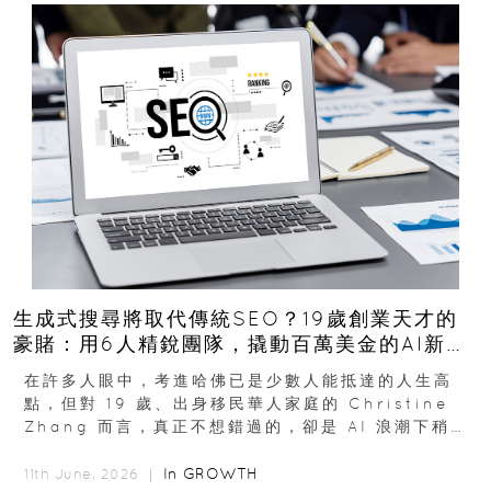
生成式搜尋將取代傳統SEO？19歲創業天才的
豪賭：用6人精銳團隊，撬動百萬美金的AI新商
機
在許多人眼中，考進哈佛已是少數人能抵達的人生高
點，但對 19 歲、出身移民華人家庭的 Christine
Zhang 而言，真正不想錯過的，卻是 AI 浪潮下稍縱
即逝的創業窗口...
In
GROWTH
11th June, 2026 ｜