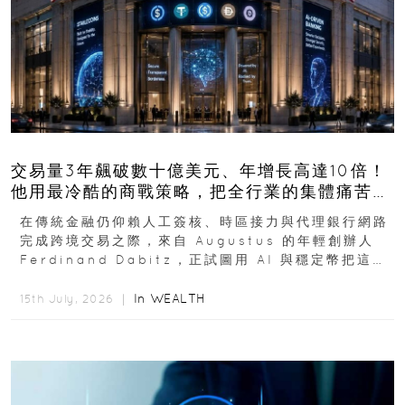
交易量3年飆破數十億美元、年增長高達10倍！
他用最冷酷的商戰策略，把全行業的集體痛苦榨
成百億金庫
在傳統金融仍仰賴人工簽核、時區接力與代理銀行網路
完成跨境交易之際，來自 Augustus 的年輕創辦人
Ferdinand Dabitz，正試圖用 AI 與穩定幣把這套
慢又昂貴的系統重新打造...
In
WEALTH
15th July, 2026 ｜