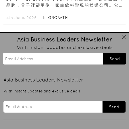
品牌，骨子裡卻更像一家靠飲料變現的娛樂公司。它最
早從亞馬遜通路切入...
In
GROWTH
4th June, 2026 ｜
Asia Business Leaders
Newsletter
With instant updates and exclusive deals
Send
Asia Business Leaders
Newsletter
With instant updates and exclusive deals
Send