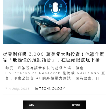
從零到狂吸 3,000 萬美元大咖投資！他憑什麼
靠「最難懂的混亂語音」，在巨頭眼皮底下搶下
十億人市場？
印度一直被視為語音科技的超級市場，但也…
Counterpoint Research 副總裁 Neil Shah 直
言，印度是語音 AI 的終極壓力測試，因為語言、口音
與情境理解摩擦都會拖慢普及...
In
TECHNOLOGY
7th July, 2026 ｜