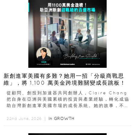
新創進軍美國有多難？她用一招「分級商戰思
維」，將 1,100 萬美金跨境難關變成長跳板！
從顧問、創投到加速器共同創辦人，Claire Chang
把自身在亞洲與美國累積的投資與產業經驗，轉化成協
助台灣新創進軍美國市場的成長系統。她的故事，不只
是個人職涯翻轉...
In
GROWTH
22nd June, 2026 ｜