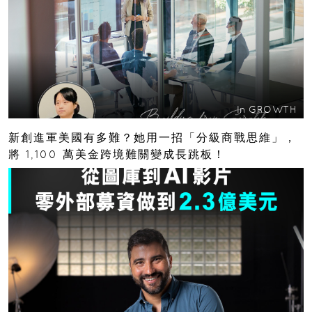
In
GROWTH
新創進軍美國有多難？她用一招「分級商戰思維」，
將 1,100 萬美金跨境難關變成長跳板！