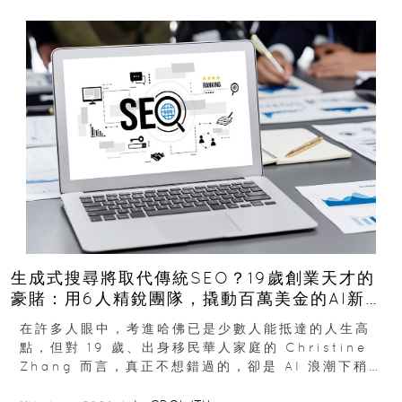
生成式搜尋將取代傳統SEO？19歲創業天才的
豪賭：用6人精銳團隊，撬動百萬美金的AI新商
機
在許多人眼中，考進哈佛已是少數人能抵達的人生高
點，但對 19 歲、出身移民華人家庭的 Christine
Zhang 而言，真正不想錯過的，卻是 AI 浪潮下稍縱
即逝的創業窗口...