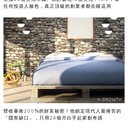
任何投資人臉色，真正頂級的創業者都在賭這局
In
GROWTH
營收暴衝200%的財富秘密！他鎖定現代人最痛苦的
「隱形缺口」，只用24個月白手起家創奇蹟