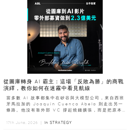
從圖庫轉身 AI 霸主：這場「反敗為勝」的商戰
演繹，教你如何在迷霧中看見航線
當多數 AI 故事都集中在矽谷與大模型公司，來自西班
牙馬拉加的 Joaquín Cuenca Abela 則走出另一
條路。他沒有靠外部 VC 撐起燒錢擴張，而是把原本
的圖庫生意徹底改造，從 AI...
In
STRATEGY
17th June, 2026 ｜