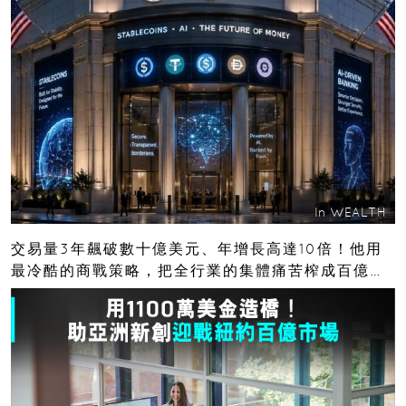
In
WEALTH
交易量3年飆破數十億美元、年增長高達10倍！他用
最冷酷的商戰策略，把全行業的集體痛苦榨成百億金
庫