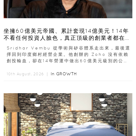
坐擁60億美元帝國、累計套現14億美元！14年
不看任何投資人臉色，真正頂級的創業者都在賭
這局
Sridhar Vembu 從學術與矽谷體系走出來，最後選
擇回到印度鄉村經營企業。他創辦的 Zoho 沒有依賴
創投輸血，卻在14年營運中做出60億美元級別的公
司，成為...
In
GROWTH
10th August, 2026 ｜