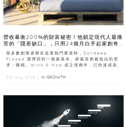
營收暴衝200%的財富秘密！他鎖定現代人最痛
苦的「隱形缺口」，只用24個月白手起家創奇
蹟
當多數創業者都在追逐熱門賽道時，Sandeep
Prasad 選擇回到一個最基本、卻最容易被低估的需
求：睡眠。Wink & Nod 成立僅兩年，已快速成為印
度睡眠產品市場的重要新品牌...
In
GROWTH
31st July, 2026 ｜