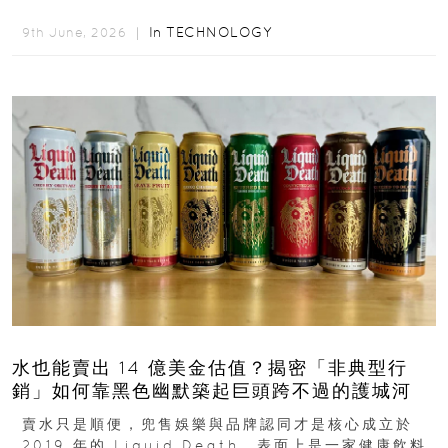
下，撐過一段很不容易的青春。從中國成都到美國紐澤
西...
In
TECHNOLOGY
9th June, 2026 ｜
水也能賣出 14 億美金估值？揭密「非典型行
銷」如何靠黑色幽默築起巨頭跨不過的護城河
賣水只是順便，兜售娛樂與品牌認同才是核心成立於
2019 年的 Liquid Death，表面上是一家健康飲料