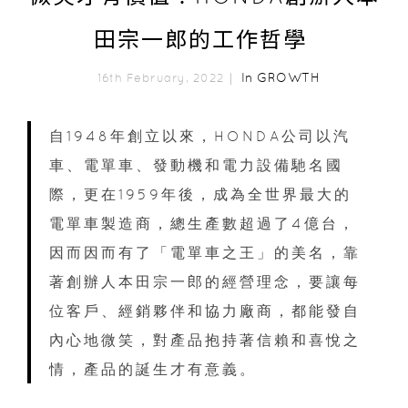
田宗一郎的工作哲學
In
GROWTH
16th February, 2022｜
自1948年創立以來，HONDA公司以汽
車、電單車、發動機和電力設備馳名國
際，更在1959年後，成為全世界最大的
電單車製造商，總生產數超過了4億台，
因而因而有了「電單車之王」的美名，靠
著創辦人本田宗一郎的經營理念，要讓每
位客戶、經銷夥伴和協力廠商，都能發自
內心地微笑，對產品抱持著信賴和喜悅之
情，產品的誕生才有意義。