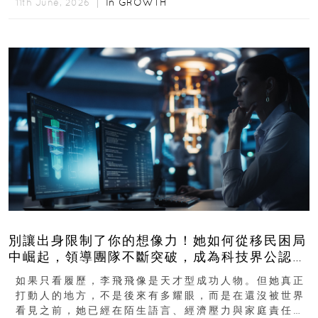
In
GROWTH
11th June, 2026 ｜
別讓出身限制了你的想像力！她如何從移民困局
中崛起，領導團隊不斷突破，成為科技界公認的
「教母」？
如果只看履歷，李飛飛像是天才型成功人物。但她真正
打動人的地方，不是後來有多耀眼，而是在還沒被世界
看見之前，她已經在陌生語言、經濟壓力與家庭責任之