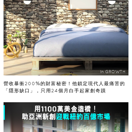
In
GROWTH
營收暴衝200%的財富秘密！他鎖定現代人最痛苦的
「隱形缺口」，只用24個月白手起家創奇蹟