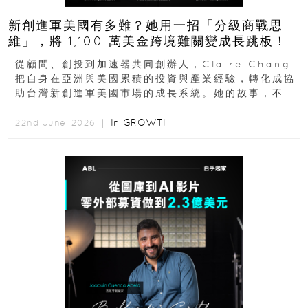
新創進軍美國有多難？她用一招「分級商戰思
維」，將 1,100 萬美金跨境難關變成長跳板！
從顧問、創投到加速器共同創辦人，Claire Chang
把自身在亞洲與美國累積的投資與產業經驗，轉化成協
助台灣新創進軍美國市場的成長系統。她的故事，不只
是個人職涯翻轉...
In
GROWTH
22nd June, 2026 ｜