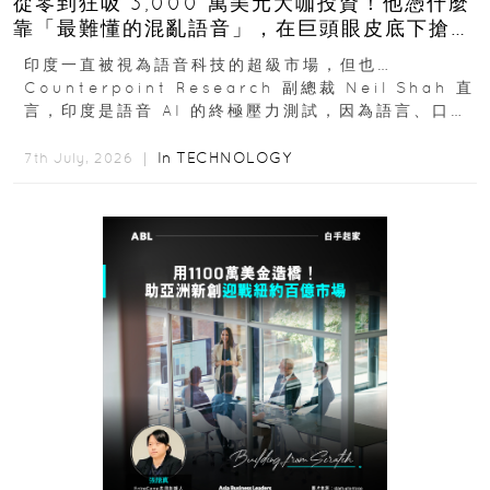
從零到狂吸 3,000 萬美元大咖投資！他憑什麼
靠「最難懂的混亂語音」，在巨頭眼皮底下搶下
十億人市場？
印度一直被視為語音科技的超級市場，但也…
Counterpoint Research 副總裁 Neil Shah 直
言，印度是語音 AI 的終極壓力測試，因為語言、口音
與情境理解摩擦都會拖慢普及...
In
TECHNOLOGY
7th July, 2026 ｜