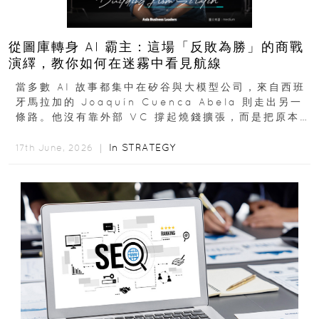
從圖庫轉身 AI 霸主：這場「反敗為勝」的商戰
演繹，教你如何在迷霧中看見航線
當多數 AI 故事都集中在矽谷與大模型公司，來自西班
牙馬拉加的 Joaquín Cuenca Abela 則走出另一
條路。他沒有靠外部 VC 撐起燒錢擴張，而是把原本
的圖庫生意徹底改造，從 AI...
In
STRATEGY
17th June, 2026 ｜