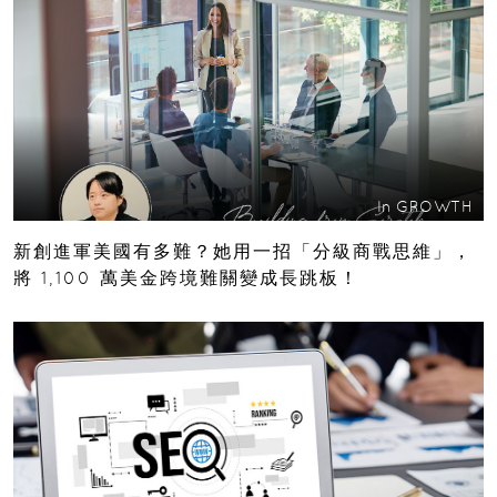
In
GROWTH
新創進軍美國有多難？她用一招「分級商戰思維」，
將 1,100 萬美金跨境難關變成長跳板！