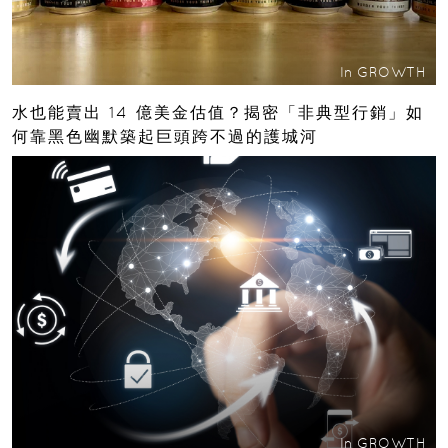
In
GROWTH
水也能賣出 14 億美金估值？揭密「非典型行銷」如
何靠黑色幽默築起巨頭跨不過的護城河
In
GROWTH