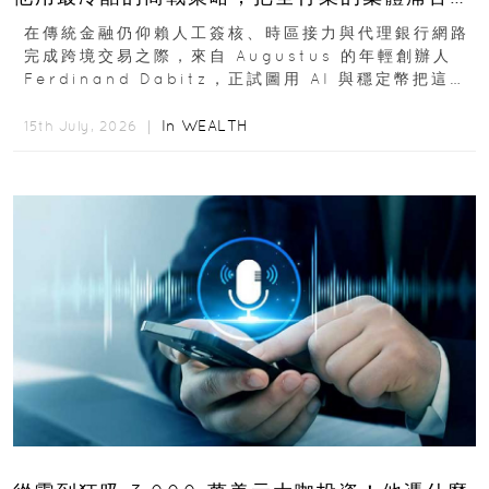
成百億金庫
在傳統金融仍仰賴人工簽核、時區接力與代理銀行網路
完成跨境交易之際，來自 Augustus 的年輕創辦人
Ferdinand Dabitz，正試圖用 AI 與穩定幣把這套
慢又昂貴的系統重新打造...
In
WEALTH
15th July, 2026 ｜