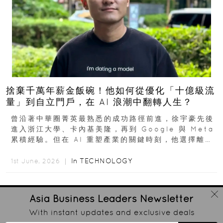
捨棄千萬年薪金飯碗！他如何從優化「十億級流
量」到自立門戶，在 AI 浪潮中翻轉人生？
曾沿著中華圈菁英最熟悉的成功路徑前進，徐宇豪先後
進入浙江大學、卡內基美隆，再到 Google 與 Meta
累積經驗。但在 AI 重塑產業的關鍵時刻，他選擇離開
高薪與確定性，回到創業現場...
In
TECHNOLOGY
1st June, 2026 ｜
Asia Business Leaders
Newsletter
With instant updates and exclusive deals