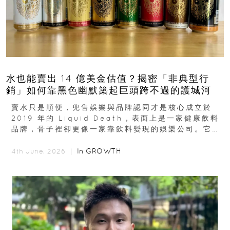
水也能賣出 14 億美金估值？揭密「非典型行
銷」如何靠黑色幽默築起巨頭跨不過的護城河
賣水只是順便，兜售娛樂與品牌認同才是核心成立於
2019 年的 Liquid Death，表面上是一家健康飲料
品牌，骨子裡卻更像一家靠飲料變現的娛樂公司。它最
早從亞馬遜通路切入...
In
GROWTH
4th June, 2026 ｜