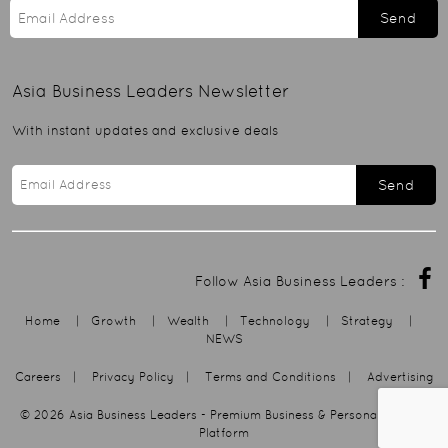
Send
Asia Business Leaders
Newsletter
With instant updates and exclusive deals
Send
Follow Asia Business Leaders :
Home
|
Growth
|
Wealth
|
Technology
|
Strategy
|
NEWS
Careers
|
Privacy Policy
|
Terms and Conditions
|
Advertising
© 2026
Asia Business Leaders
- Premium Business & Personal Growth
Platform