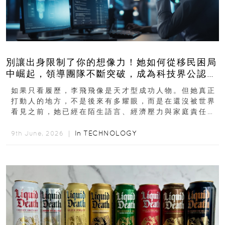
別讓出身限制了你的想像力！她如何從移民困局
中崛起，領導團隊不斷突破，成為科技界公認的
「教母」？
如果只看履歷，李飛飛像是天才型成功人物。但她真正
打動人的地方，不是後來有多耀眼，而是在還沒被世界
看見之前，她已經在陌生語言、經濟壓力與家庭責任之
下，撐過一段很不容易的青春。從中國成都到美國紐澤
西...
In
TECHNOLOGY
9th June, 2026 ｜