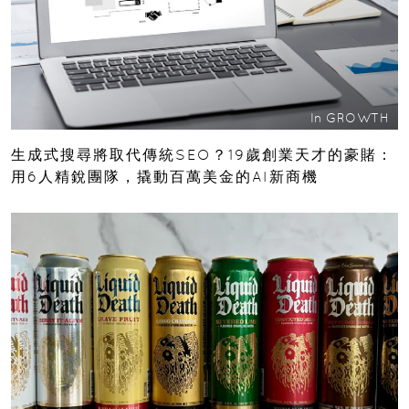
In
GROWTH
生成式搜尋將取代傳統SEO？19歲創業天才的豪賭：
用6人精銳團隊，撬動百萬美金的AI新商機