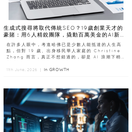
生成式搜尋將取代傳統SEO？19歲創業天才的
豪賭：用6人精銳團隊，撬動百萬美金的AI新商
機
在許多人眼中，考進哈佛已是少數人能抵達的人生高
點，但對 19 歲、出身移民華人家庭的 Christine
Zhang 而言，真正不想錯過的，卻是 AI 浪潮下稍縱
即逝的創業窗口...
In
GROWTH
11th June, 2026 ｜