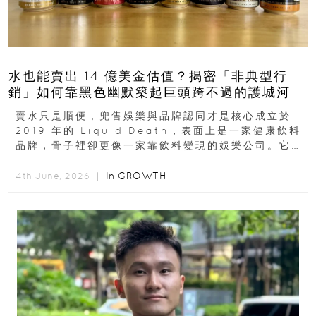
水也能賣出 14 億美金估值？揭密「非典型行
銷」如何靠黑色幽默築起巨頭跨不過的護城河
賣水只是順便，兜售娛樂與品牌認同才是核心成立於
2019 年的 Liquid Death，表面上是一家健康飲料
品牌，骨子裡卻更像一家靠飲料變現的娛樂公司。它最
早從亞馬遜通路切入...
In
GROWTH
4th June, 2026 ｜