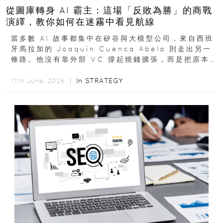
從圖庫轉身 AI 霸主：這場「反敗為勝」的商戰
演繹，教你如何在迷霧中看見航線
當多數 AI 故事都集中在矽谷與大模型公司，來自西班
牙馬拉加的 Joaquín Cuenca Abela 則走出另一
條路。他沒有靠外部 VC 撐起燒錢擴張，而是把原本
的圖庫生意徹底改造，從 AI...
In
STRATEGY
17th June, 2026 ｜