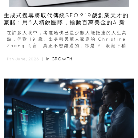
生成式搜尋將取代傳統SEO？19歲創業天才的
豪賭：用6人精銳團隊，撬動百萬美金的AI新商
機
在許多人眼中，考進哈佛已是少數人能抵達的人生高
點，但對 19 歲、出身移民華人家庭的 Christine
Zhang 而言，真正不想錯過的，卻是 AI 浪潮下稍縱
即逝的創業窗口...
In
GROWTH
11th June, 2026 ｜