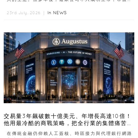
突破 100 億港元。這個案例背後揭示的...
In
NEWS
23rd July, 2026 ｜
交易量3年飆破數十億美元、年增長高達10倍！
他用最冷酷的商戰策略，把全行業的集體痛苦榨
成百億金庫
在傳統金融仍仰賴人工簽核、時區接力與代理銀行網路