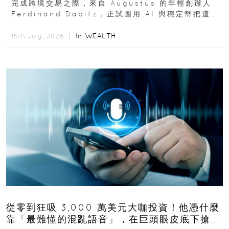
完成跨境交易之際，來自 Augustus 的年輕創辦人
Ferdinand Dabitz，正試圖用 AI 與穩定幣把這套
慢又昂貴的系統重新打造...
In
WEALTH
15th July, 2026 ｜
從零到狂吸 3,000 萬美元大咖投資！他憑什麼
靠「最難懂的混亂語音」，在巨頭眼皮底下搶下