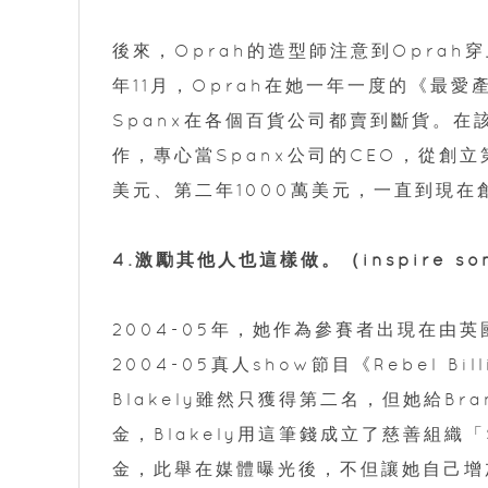
後來，Oprah的造型師注意到Oprah
年11月，Oprah在她一年一度的《最愛
Spanx在各個百貨公司都賣到斷貨。在該
作，專心當Spanx公司的CEO，從創立
美元、第二年1000萬美元，一直到現在
4.激勵其他人也這樣做。（inspire someon
2004-05年，她作為參賽者出現在由英國企
2004-05真人show節目《Rebel B
Blakely雖然只獲得第二名，但她給B
金，Blakely用這筆錢成立了慈善組織「
金，此舉在媒體曝光後，不但讓她自己增