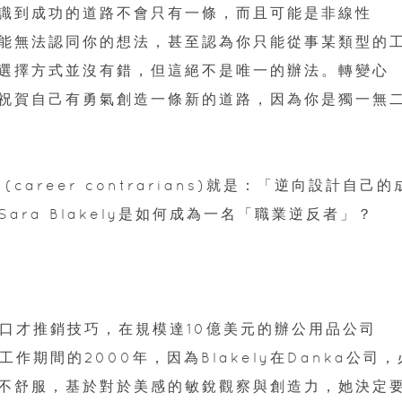
識到成功的道路不會只有一條，而且可能是非線性
能無法認同你的想法，甚至認為你只能從事某類型的
選擇方式並沒有錯，但這絕不是唯一的辦法。轉變心
祝賀自己有勇氣創造一條新的道路，因為你是獨一無
(career contrarians)就是：「逆向設計自己的
ra Blakely是如何成為一名「職業逆反者」？
）
出色的口才推銷技巧，在規模達10億美元的辦公用品公司
作期間的2000年，因為Blakely在Danka公司，
不舒服，基於對於美感的敏銳觀察與創造力，她決定