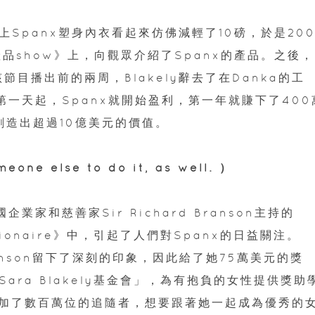
穿上Spanx塑身內衣看起來仿佛減輕了10磅，於是200
產品show》上，向觀眾介紹了Spanx的產品。之後，
節目播出前的兩周，Blakely辭去了在Danka的工
第一天起，Spanx就開始盈利，第一年就賺下了400
創造出超過10億美元的價值。
e else to do it, as well. ）
業家和慈善家Sir Richard Branson主持的
illionaire》中，引起了人們對Spanx的日益關注。
ranson留下了深刻的印象，因此給了她75萬美元的獎
Sara Blakely基金會」，為有抱負的女性提供獎助
加了數百萬位的追隨者，想要跟著她一起成為優秀的