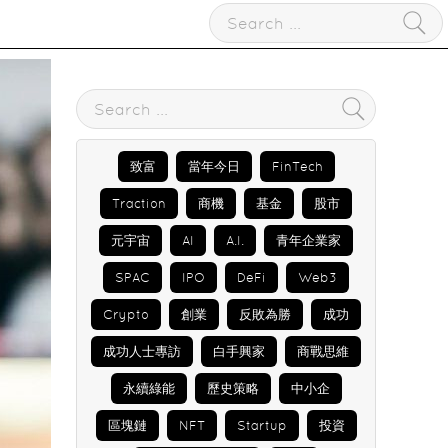
致富
當年今日
FinTech
Traction
商機
基金
股市
元宇宙
AI
A.I.
青年企業家
SPAC
IPO
DeFi
Web3
Crypto
創業
反敗為勝
成功
成功人士專訪
白手興家
商戰思維
永續綠能
歷史策略
中小企
區塊鏈
NFT
Startup
投資