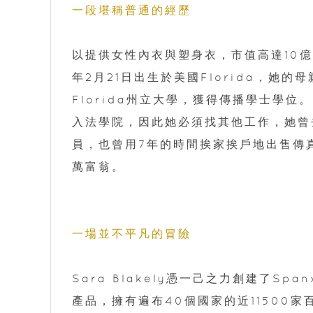
一段堪稱普通的經歷
以提供女性內衣與塑身衣，市值高達10億美金的
年2月21日出生於美國Florida，她
Florida州立大學，獲得傳播學士學位
入法學院，因此她必須找其他工作，她曾去W
員，也曾用7年的時間挨家挨戶地出售傳真
萬富翁。
一場並不平凡的冒險
Sara Blakely憑一己之力創建了S
產品，擁有遍布40個國家的近11500