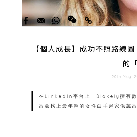
【個人成長】成功不照路線圖！成為
的
20th May, 
在LinkedIn平台上，Blakely
富豪榜上最年輕的女性白手起家億萬