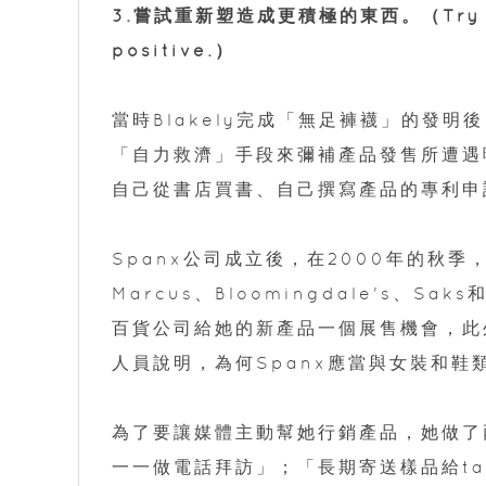
3.嘗試重新塑造成更積極的東西。（Try refr
positive.）
當時Blakely完成「無足褲襪」的發
「自力救濟」手段來彌補產品發售所遭遇
自己從書店買書、自己撰寫產品的專利申請
Spanx公司成立後，在2000年的秋季，
Marcus、Bloomingdale's、Sa
百貨公司給她的新產品一個展售機會，此
人員說明，為何Spanx應當與女裝和
為了要讓媒體主動幫她行銷產品，她做了
一一做電話拜訪」；「長期寄送樣品給talk