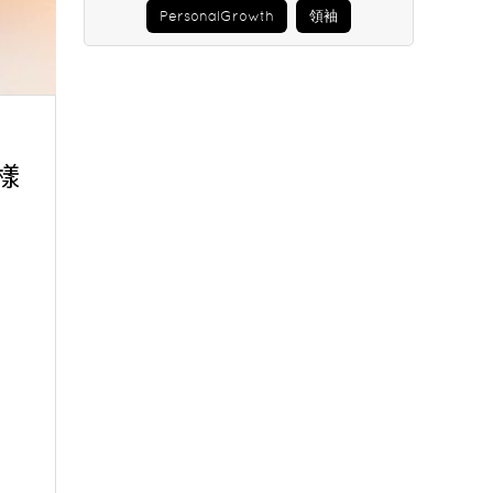
PersonalGrowth
領袖
樣