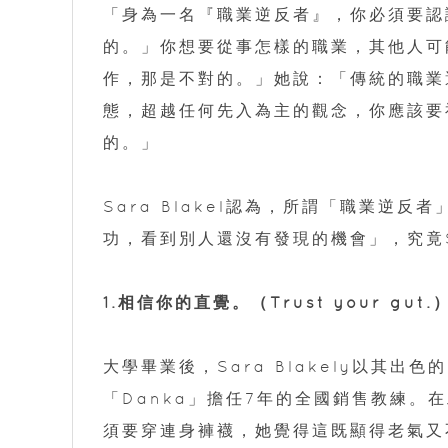
「身為一名『職業逆反者』，你必須要認
的。」你想要從事怎樣的職業，其他人可
作，那是不對的。」她說：「傳統的職業
態，超越任何先入為主的觀念，你應該要
的。」
Sara Blakel認為，所謂「職業逆反者」
功，看到別人還沒有發現的機會」，究竟Sa
1.相信你的直覺。（Trust your gut.
大學畢業後，Sara Blakely以其
「Danka」擔任7年的全國銷售教練。在工
須要穿連身褲襪，她覺得這既顯得老氣又