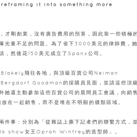
aming it into something more
明後，才剛創業，沒有廣告費用的預算，因此靠一些積極
曝光量不足的問題。為了省下3000美元的律師費，
，然後花150美元成立了Spanx公司。
Blakely飛往各地，與頂級百貨公司Neiman
ks和Bergdorf Goodman的採購員見面，並請這些頂
外她還主動參加這些百貨公司的晨間員工會議，向銷
鞋類放在一起銷售，而不是堆在不明顯的襪類區域。
兩件事：分別為「從雜誌上撕下記者們的聯繫方式，
 show女王Oprah Winfrey的造型師」。