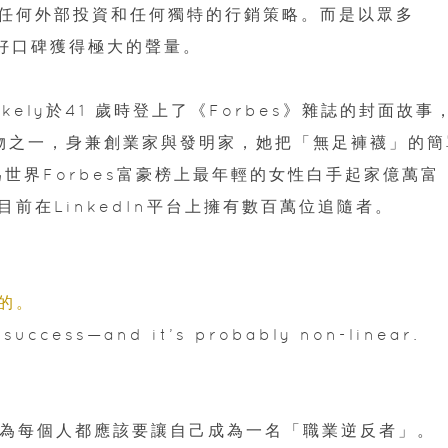
任何外部投資和任何獨特的行銷策略。而是以眾多
來的好口碑獲得極大的聲量。
akely於41 歲時登上了《Forbes》雜誌的封面故事
人物之一，身兼創業家與發明家，她把「無足褲襪」的簡
為世界Forbes富豪榜上最年輕的女性白手起家億萬富
前在LinkedIn平台上擁有數百萬位追隨者。
的。
 success—and it’s probably non-linear.
？她認為每個人都應該要讓自己成為一名「職業逆反者」。