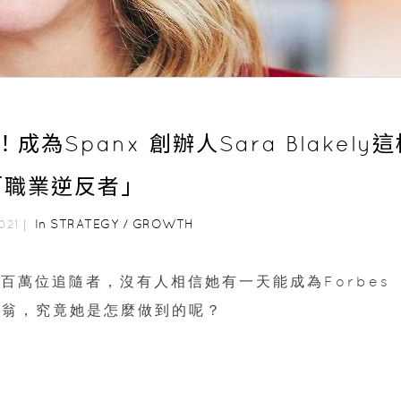
Spanx 創辦人Sara Blakely這
「職業逆反者」
In
STRATEGY
/
GROWTH
2021｜
擁有數百萬位追隨者，沒有人相信她有一天能成為Forbes
富翁，究竟她是怎麼做到的呢？