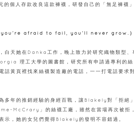
美元的個人存款改良這款褲襪，研發自己的「無足褲襪
 afraid to fail, you’ll never grow.
，白天她在Danka工作，晚上致力於研究織物類型、
orgia 理工大學的圖書館，研究所有申請過專利的絲
電話黃頁裡找來絲襪製造廠的電話，一一打電話要求
多年的推銷經驗的身經百戰，讓Blakely對「拒絕
me-McCrary」的絲襪工廠，雖然在當場再次被拒
示，她的女兒們覺得Blakely的發明不容錯過。