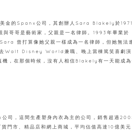
Spanx公司，其創辦人Sara Blakely於197
的母親與哥哥是藝術家，父親是一名律師。1993年畢業於
。Sara 曾打算像她父親一樣成為一名律師，但她無法
alt Disney World兼職、晚上當棟篤笑喜劇演
機，在那個時候，沒有人相信Blakely有一天能成
panx公司，這間生產塑身內衣為主的公司，銷售超過20
家百貨門市、精品店和網上商城，平均估值高達10億美元