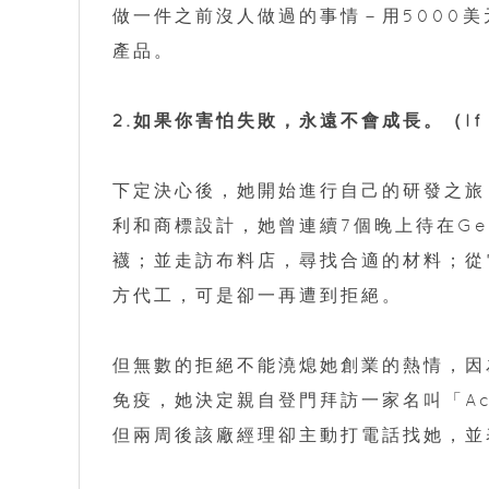
做一件之前沒人做過的事情－用5000
產品。
2.如果你害怕失敗，永遠不會成長。（If you’re
下定決心後，她開始進行自己的研發之旅
利和商標設計，她曾連續7個晚上待在Ge
襪；並走訪布料店，尋找合適的材料；從
方代工，可是卻一再遭到拒絕。
但無數的拒絕不能澆熄她創業的熱情，因為
免疫，她決定親自登門拜訪一家名叫「Ac
但兩周後該廠經理卻主動打電話找她，並表