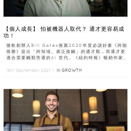
【個人成長】 怕被機器人取代？ 通才更容易成
功！
微軟創辦人Bill Gates推薦2020年度必讀好書《跨能
致勝》提出「跨領域、廣泛接觸」的通才觀，而通才更
適合需要觸類旁通的AI 世代。《紐約時報》暢銷作家
David...
In
GROWTH
16th September, 2021 ｜