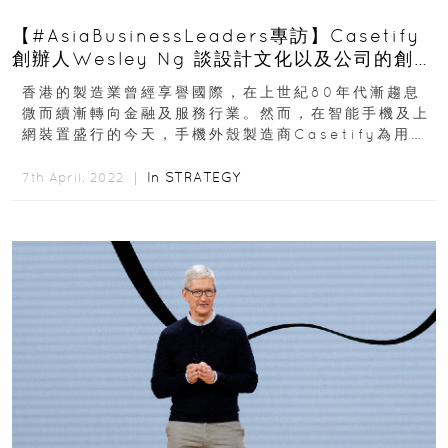
【#AsiaBusinessLeaders專訪】Casetify
創辦人Wesley Ng 談設計文化以及公司的創新
精神
香港的製造業曾經享譽國際，在上世紀80年代漸趨息
微而續漸轉向金融及服務行業。然而，在智能手機及上
網裝置盛行的今天，手機外殼製造商Casetify為用戶
度身訂製外殼，而再次令本地製造業揚名海外...
In
STRATEGY
7th April, 2022 ｜