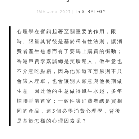
In
STRATEGY
16th June, 2023｜
心理學在營銷起著至關重要的作用，限
時、限量其背後是基於稀有性法則，讓消
費者產生焦慮而有了要馬上購買的衝動；
香港巨賈李嘉誠總是笑臉迎人，做生意也
不介意吃點虧，因為他知道互惠原則不只
會讓人埋單，也會讓別人願意與他長期做
生意，因此他的生意做得風生水起，多年
蟬聯香港首富；一致性讓消費者總是買相
同的產品，這3個必學消費心理學，背後
是基於怎樣的心理因素呢？