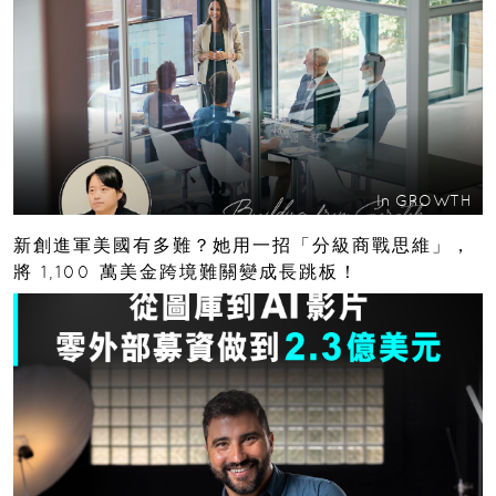
In
GROWTH
新創進軍美國有多難？她用一招「分級商戰思維」，
將 1,100 萬美金跨境難關變成長跳板！