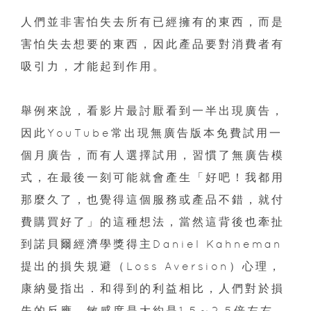
人們並非害怕失去所有已經擁有的東西，而是
害怕失去想要的東西，因此產品要對消費者有
吸引力，才能起到作用。
舉例來說，看影片最討厭看到一半出現廣告，
因此YouTube常出現無廣告版本免費試用一
個月廣告，而有人選擇試用，習慣了無廣告模
式，在最後一刻可能就會產生「好吧！我都用
那麼久了，也覺得這個服務或產品不錯，就付
費購買好了」的這種想法，當然這背後也牽扯
到諾貝爾經濟學獎得主Daniel Kahneman
提出的損失規避（Loss Aversion）心理，
康納曼指出．和得到的利益相比，人們對於損
失的反應，敏感度是大約是1.5～2.5倍左右。