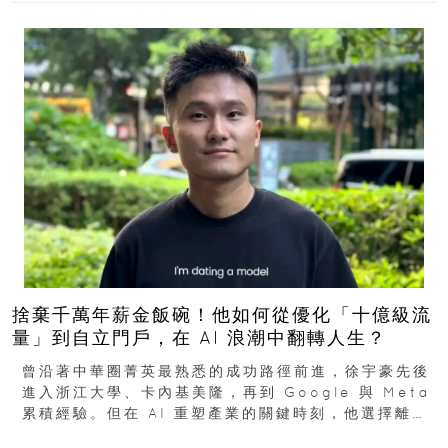
捨棄千萬年薪金飯碗！他如何從優化「十億級流
量」到自立門戶，在 AI 浪潮中翻轉人生？
曾沿著中華圈菁英最熟悉的成功路徑前進，徐宇豪先後
進入浙江大學、卡內基美隆，再到 Google 與 Meta
累積經驗。但在 AI 重塑產業的關鍵時刻，他選擇離開
高薪與確定性，回到創業現場...