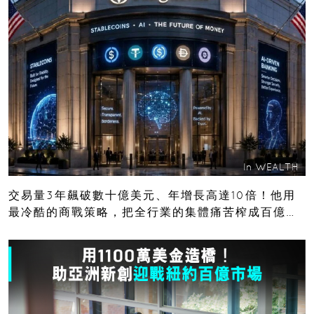
In
WEALTH
交易量3年飆破數十億美元、年增長高達10倍！他用
最冷酷的商戰策略，把全行業的集體痛苦榨成百億金
庫