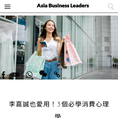
李嘉誠也愛用！3個必學消費心理
學