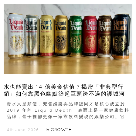
水也能賣出 14 億美金估值？揭密「非典型行
銷」如何靠黑色幽默築起巨頭跨不過的護城河
賣水只是順便，兜售娛樂與品牌認同才是核心成立於
2019 年的 Liquid Death，表面上是一家健康飲料
品牌，骨子裡卻更像一家靠飲料變現的娛樂公司。它最
早從亞馬遜通路切入...
In
GROWTH
4th June, 2026 ｜