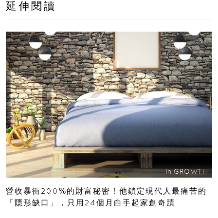
延伸閱讀
In
GROWTH
營收暴衝200%的財富秘密！他鎖定現代人最痛苦的
「隱形缺口」，只用24個月白手起家創奇蹟