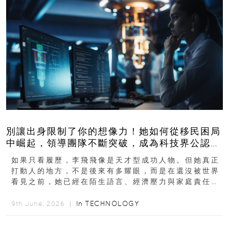
別讓出身限制了你的想像力！她如何從移民困局
中崛起，領導團隊不斷突破，成為科技界公認的
「教母」？
如果只看履歷，李飛飛像是天才型成功人物。但她真正
打動人的地方，不是後來有多耀眼，而是在還沒被世界
看見之前，她已經在陌生語言、經濟壓力與家庭責任之
下，撐過一段很不容易的青春。從中國成都到美國紐澤
西...
In
TECHNOLOGY
9th June, 2026 ｜