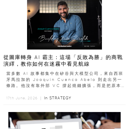
從圖庫轉身 AI 霸主：這場「反敗為勝」的商戰
演繹，教你如何在迷霧中看見航線
當多數 AI 故事都集中在矽谷與大模型公司，來自西班
牙馬拉加的 Joaquín Cuenca Abela 則走出另一
條路。他沒有靠外部 VC 撐起燒錢擴張，而是把原本
的圖庫生意徹底改造，從 AI...
In
STRATEGY
17th June, 2026 ｜