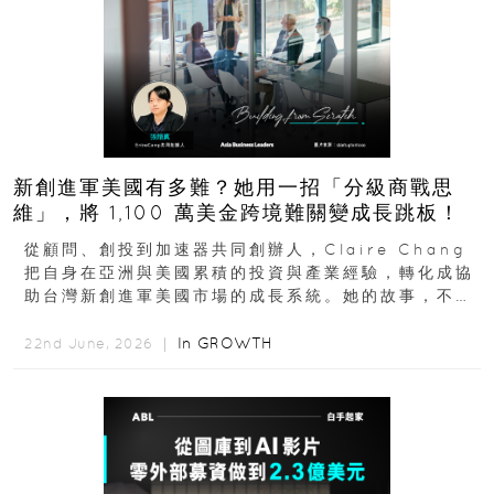
新創進軍美國有多難？她用一招「分級商戰思
維」，將 1,100 萬美金跨境難關變成長跳板！
從顧問、創投到加速器共同創辦人，Claire Chang
把自身在亞洲與美國累積的投資與產業經驗，轉化成協
助台灣新創進軍美國市場的成長系統。她的故事，不只
是個人職涯翻轉...
In
GROWTH
22nd June, 2026 ｜