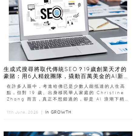
生成式搜尋將取代傳統SEO？19歲創業天才的
豪賭：用6人精銳團隊，撬動百萬美金的AI新商
機
在許多人眼中，考進哈佛已是少數人能抵達的人生高
點，但對 19 歲、出身移民華人家庭的 Christine
Zhang 而言，真正不想錯過的，卻是 AI 浪潮下稍縱
即逝的創業窗口...
In
GROWTH
11th June, 2026 ｜