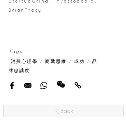
StartupGrind、Investopedia、
BrianTracy
Tags :
消費心理學
/
商戰思維
/
成功
/
品
牌忠誠度
Back