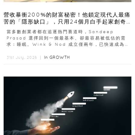
營收暴衝200%的財富秘密！他鎖定現代人最痛
苦的「隱形缺口」，只用24個月白手起家創奇
蹟
當多數創業者都在追逐熱門賽道時，Sandeep
Prasad 選擇回到一個最基本、卻最容易被低估的需
求：睡眠。Wink & Nod 成立僅兩年，已快速成為印
度睡眠產品市場的重要新品牌...
In
GROWTH
31st July, 2026 ｜