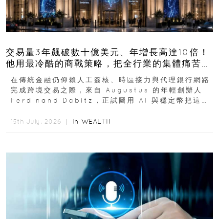
交易量3年飆破數十億美元、年增長高達10倍！
他用最冷酷的商戰策略，把全行業的集體痛苦榨
成百億金庫
在傳統金融仍仰賴人工簽核、時區接力與代理銀行網路
完成跨境交易之際，來自 Augustus 的年輕創辦人
Ferdinand Dabitz，正試圖用 AI 與穩定幣把這套
慢又昂貴的系統重新打造...
In
WEALTH
15th July, 2026 ｜