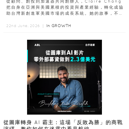
從顧問、創投到加速器共同創辦人，Claire Chang
把自身在亞洲與美國累積的投資與產業經驗，轉化成協
助台灣新創進軍美國市場的成長系統。她的故事，不只
是個人職涯翻轉...
In
GROWTH
22nd June, 2026 ｜
從圖庫轉身 AI 霸主：這場「反敗為勝」的商戰
演繹，教你如何在迷霧中看見航線