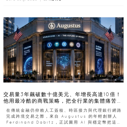
交易量3年飆破數十億美元、年增長高達10倍！
他用最冷酷的商戰策略，把全行業的集體痛苦榨
成百億金庫
在傳統金融仍仰賴人工簽核、時區接力與代理銀行網路
完成跨境交易之際，來自 Augustus 的年輕創辦人
Ferdinand Dabitz，正試圖用 AI 與穩定幣把這套