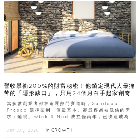
營收暴衝200%的財富秘密！他鎖定現代人最痛
苦的「隱形缺口」，只用24個月白手起家創奇
蹟
當多數創業者都在追逐熱門賽道時，Sandeep
Prasad 選擇回到一個最基本、卻最容易被低估的需
求：睡眠。Wink & Nod 成立僅兩年，已快速成為印
度睡眠產品市場的重要新品牌...
In
GROWTH
31st July, 2026 ｜