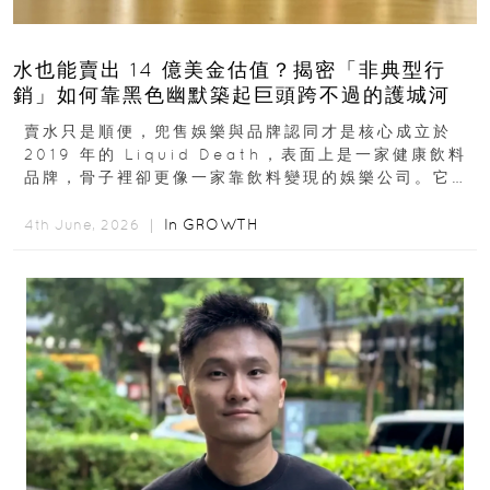
水也能賣出 14 億美金估值？揭密「非典型行
銷」如何靠黑色幽默築起巨頭跨不過的護城河
賣水只是順便，兜售娛樂與品牌認同才是核心成立於
2019 年的 Liquid Death，表面上是一家健康飲料
品牌，骨子裡卻更像一家靠飲料變現的娛樂公司。它最
早從亞馬遜通路切入...
In
GROWTH
4th June, 2026 ｜