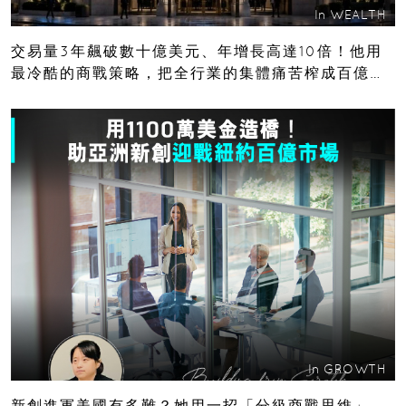
In
WEALTH
交易量3年飆破數十億美元、年增長高達10倍！他用
最冷酷的商戰策略，把全行業的集體痛苦榨成百億金
庫
In
GROWTH
新創進軍美國有多難？她用一招「分級商戰思維」，