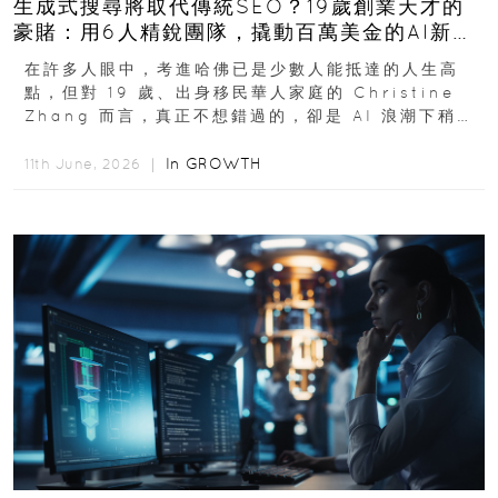
生成式搜尋將取代傳統SEO？19歲創業天才的
豪賭：用6人精銳團隊，撬動百萬美金的AI新商
機
在許多人眼中，考進哈佛已是少數人能抵達的人生高
點，但對 19 歲、出身移民華人家庭的 Christine
Zhang 而言，真正不想錯過的，卻是 AI 浪潮下稍縱
即逝的創業窗口...
In
GROWTH
11th June, 2026 ｜