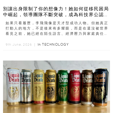
別讓出身限制了你的想像力！她如何從移民困局
中崛起，領導團隊不斷突破，成為科技界公認的
「教母」？
如果只看履歷，李飛飛像是天才型成功人物。但她真正
打動人的地方，不是後來有多耀眼，而是在還沒被世界
看見之前，她已經在陌生語言、經濟壓力與家庭責任之
下，撐過一段很不容易的青春。從中國成都到美國紐澤
西...
In
TECHNOLOGY
9th June, 2026 ｜