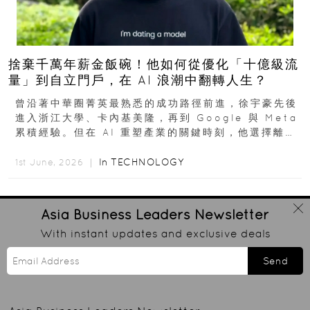
捨棄千萬年薪金飯碗！他如何從優化「十億級流
量」到自立門戶，在 AI 浪潮中翻轉人生？
曾沿著中華圈菁英最熟悉的成功路徑前進，徐宇豪先後
進入浙江大學、卡內基美隆，再到 Google 與 Meta
累積經驗。但在 AI 重塑產業的關鍵時刻，他選擇離開
高薪與確定性，回到創業現場...
In
TECHNOLOGY
1st June, 2026 ｜
Asia Business Leaders
Newsletter
With instant updates and exclusive deals
Send