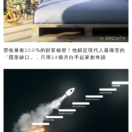
In
GROWTH
營收暴衝200%的財富秘密！他鎖定現代人最痛苦的
「隱形缺口」，只用24個月白手起家創奇蹟