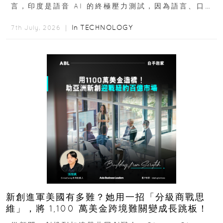
言，印度是語音 AI 的終極壓力測試，因為語言、口音
與情境理解摩擦都會拖慢普及...
In
TECHNOLOGY
7th July, 2026 ｜
新創進軍美國有多難？她用一招「分級商戰思
維」，將 1,100 萬美金跨境難關變成長跳板！