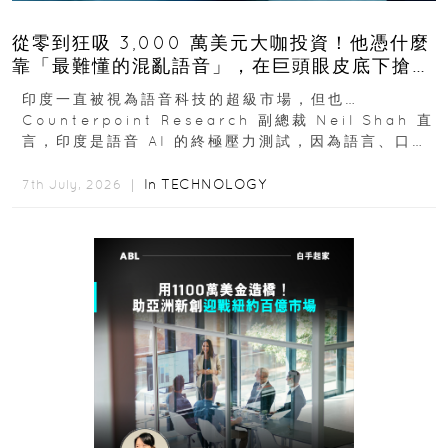
從零到狂吸 3,000 萬美元大咖投資！他憑什麼
靠「最難懂的混亂語音」，在巨頭眼皮底下搶下
十億人市場？
印度一直被視為語音科技的超級市場，但也…
Counterpoint Research 副總裁 Neil Shah 直
言，印度是語音 AI 的終極壓力測試，因為語言、口音
與情境理解摩擦都會拖慢普及...
In
TECHNOLOGY
7th July, 2026 ｜