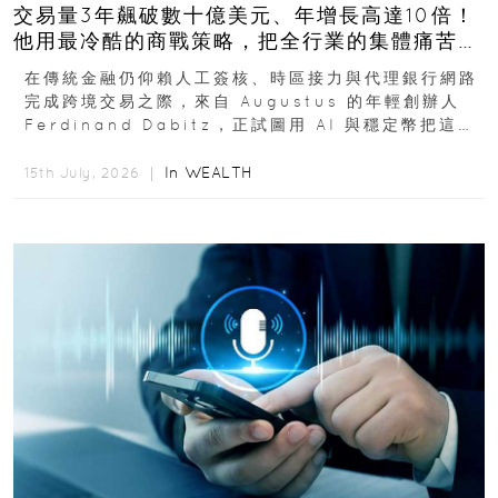
交易量3年飆破數十億美元、年增長高達10倍！
他用最冷酷的商戰策略，把全行業的集體痛苦榨
成百億金庫
在傳統金融仍仰賴人工簽核、時區接力與代理銀行網路
完成跨境交易之際，來自 Augustus 的年輕創辦人
Ferdinand Dabitz，正試圖用 AI 與穩定幣把這套
慢又昂貴的系統重新打造...
In
WEALTH
15th July, 2026 ｜