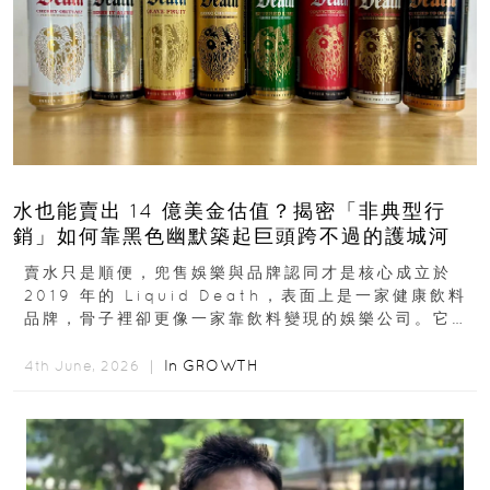
水也能賣出 14 億美金估值？揭密「非典型行
銷」如何靠黑色幽默築起巨頭跨不過的護城河
賣水只是順便，兜售娛樂與品牌認同才是核心成立於
2019 年的 Liquid Death，表面上是一家健康飲料
品牌，骨子裡卻更像一家靠飲料變現的娛樂公司。它最
早從亞馬遜通路切入...
In
GROWTH
4th June, 2026 ｜