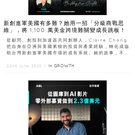
新創進軍美國有多難？她用一招「分級商戰思
維」，將 1,100 萬美金跨境難關變成長跳板！
從顧問、創投到加速器共同創辦人，Claire Chang
把自身在亞洲與美國累積的投資與產業經驗，轉化成協
助台灣新創進軍美國市場的成長系統。她的故事，不只
是個人職涯翻轉...
In
GROWTH
22nd June, 2026 ｜