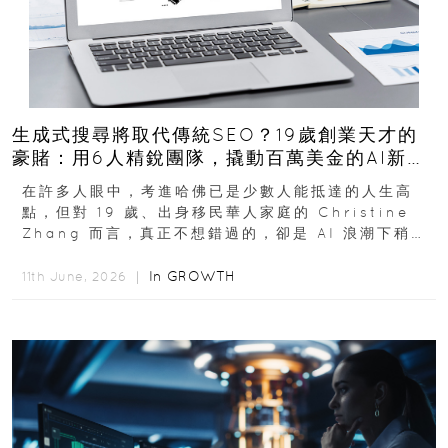
生成式搜尋將取代傳統SEO？19歲創業天才的
豪賭：用6人精銳團隊，撬動百萬美金的AI新商
機
在許多人眼中，考進哈佛已是少數人能抵達的人生高
點，但對 19 歲、出身移民華人家庭的 Christine
Zhang 而言，真正不想錯過的，卻是 AI 浪潮下稍縱
即逝的創業窗口...
In
GROWTH
11th June, 2026 ｜