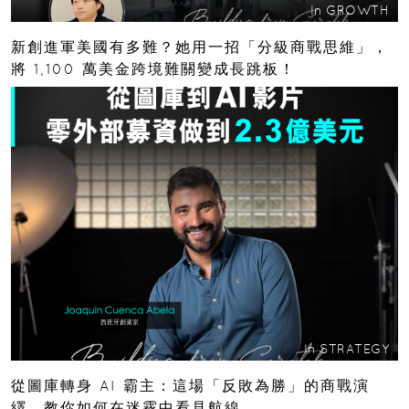
In
GROWTH
新創進軍美國有多難？她用一招「分級商戰思維」，
將 1,100 萬美金跨境難關變成長跳板！
In
STRATEGY
從圖庫轉身 AI 霸主：這場「反敗為勝」的商戰演
繹，教你如何在迷霧中看見航線