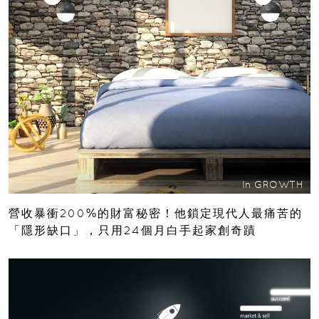
In
GROWTH
營收暴衝200%的財富秘密！他鎖定現代人最痛苦的
「隱形缺口」，只用24個月白手起家創奇蹟