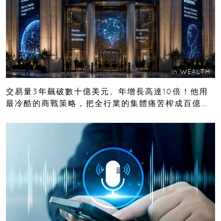
In
WEALTH
交易量3年飆破數十億美元、年增長高達10倍！他用
最冷酷的商戰策略，把全行業的集體痛苦榨成百億金
庫