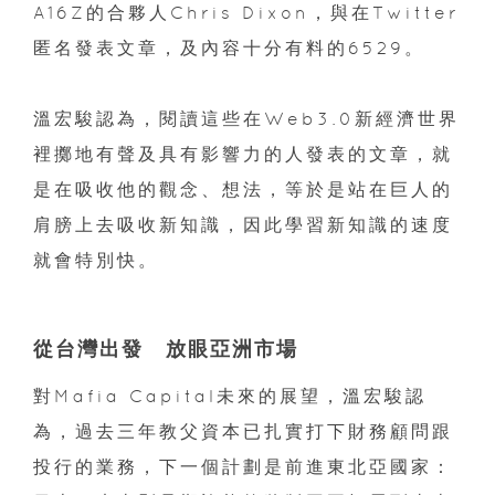
A16Z的合夥人Chris Dixon，與在Twitter
匿名發表文章，及內容十分有料的6529。
溫宏駿認為，閱讀這些在Web3.0新經濟世界
裡擲地有聲及具有影響力的人發表的文章，就
是在吸收他的觀念、想法，等於是站在巨人的
肩膀上去吸收新知識，因此學習新知識的速度
就會特別快。
從台灣出發 放眼亞洲市場
對Mafia Capital未來的展望，溫宏駿認
為，過去三年教父資本已扎實打下財務顧問跟
投行的業務，下一個計劃是前進東北亞國家：