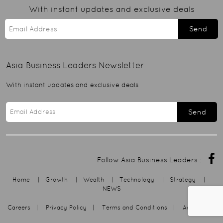
With instant updates and exclusive deals
Send
Asia Business Leaders
Newsletter
With instant updates and exclusive deals
Send
Follow Asia Business Leaders :
Home
|
Growth
|
Wealth
|
Technology
|
Strategy
|
NEWS
Careers
|
Privacy Policy
|
Terms and Conditions
|
Advertising