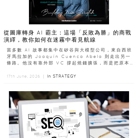
從圖庫轉身 AI 霸主：這場「反敗為勝」的商戰
演繹，教你如何在迷霧中看見航線
當多數 AI 故事都集中在矽谷與大模型公司，來自西班
牙馬拉加的 Joaquín Cuenca Abela 則走出另一
條路。他沒有靠外部 VC 撐起燒錢擴張，而是把原本
的圖庫生意徹底改造，從 AI...
In
STRATEGY
17th June, 2026 ｜