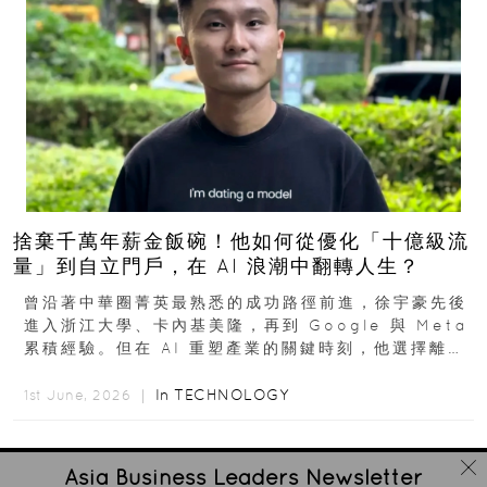
捨棄千萬年薪金飯碗！他如何從優化「十億級流
量」到自立門戶，在 AI 浪潮中翻轉人生？
曾沿著中華圈菁英最熟悉的成功路徑前進，徐宇豪先後
進入浙江大學、卡內基美隆，再到 Google 與 Meta
累積經驗。但在 AI 重塑產業的關鍵時刻，他選擇離開
高薪與確定性，回到創業現場...
In
TECHNOLOGY
1st June, 2026 ｜
Asia Business Leaders
Newsletter