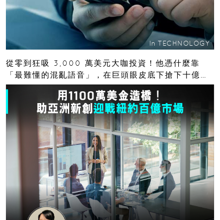
In
TECHNOLOGY
從零到狂吸 3,000 萬美元大咖投資！他憑什麼靠
「最難懂的混亂語音」，在巨頭眼皮底下搶下十億人
市場？