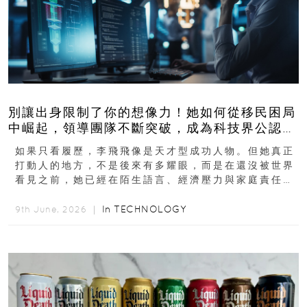
別讓出身限制了你的想像力！她如何從移民困局
中崛起，領導團隊不斷突破，成為科技界公認的
「教母」？
如果只看履歷，李飛飛像是天才型成功人物。但她真正
打動人的地方，不是後來有多耀眼，而是在還沒被世界
看見之前，她已經在陌生語言、經濟壓力與家庭責任之
下，撐過一段很不容易的青春。從中國成都到美國紐澤
西...
In
TECHNOLOGY
9th June, 2026 ｜