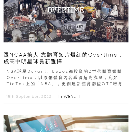
跟NCAA搶人 靠體育短片爆紅的Overtime，
成高中明星球員新選擇
NBA球星Durant、Bezos都投資的Z世代體育媒體
Overtime，以原創體育內容獲得超高流量，宛如
TicTok上的「NBA」，更創建新體育聯盟OTE培育高
中明星球員...
In
WEALTH
15th September, 2022 ｜