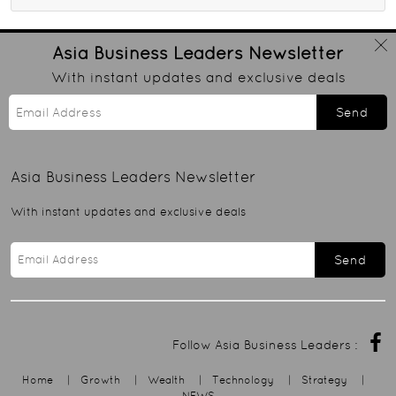
Asia Business Leaders
Newsletter
With instant updates and exclusive deals
Send
Asia Business Leaders
Newsletter
With instant updates and exclusive deals
Send
Follow Asia Business Leaders :
Home
|
Growth
|
Wealth
|
Technology
|
Strategy
|
NEWS