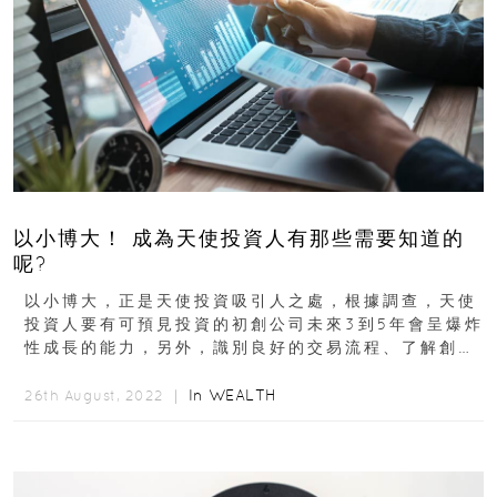
以小博大！ 成為天使投資人有那些需要知道的
呢?
以小博大，正是天使投資吸引人之處，根據調查，天使
投資人要有可預見投資的初創公司未來3到5年會呈爆炸
性成長的能力，另外，識別良好的交易流程、了解創始
人及進行徹底的盡職調查，是降低投資風險的必備條
件...
In
WEALTH
26th August, 2022 ｜