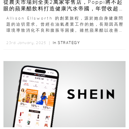
從農夫市場到全美2萬家零售店，Poppi將不起
眼的蘋果醋飲料打造健康汽水帝國，年營收超過
1億
Allison Ellsworth 的創業旅程，源於她自身健康問
題的迫切需求。曾經在油氣產業工作的她，長期因高壓
環境導致消化不良和腹脹等困擾。雖然蘋果醋以改善腸
道健康聞名，但它的強烈口感卻令...
In
STRATEGY
23rd January, 2025 ｜