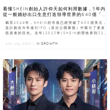
看懂SHEIN創始人許仰天如何利用數據，5年内
從一般婚紗出口生意打造領導世界的640億「特
快時尚」王國
截至2024年，SHEIN的市值已經突破了600億美元，
並計劃在今年進行IPO（首次公開募股）中吸引了更多
投資者的目光。去年(2023年)SHEIN的營收來到325
億美元，較2022年成長43%...
In
GROWTH
2nd July, 2024 ｜