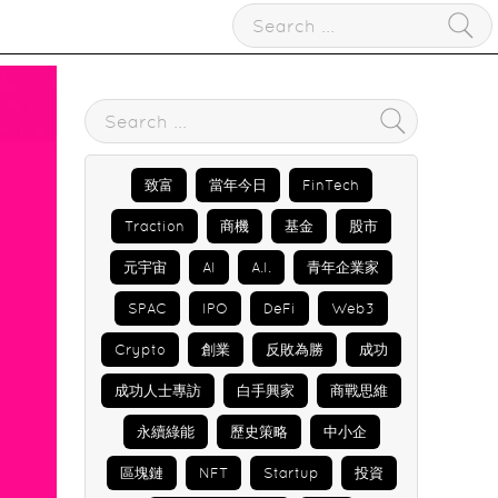
致富
當年今日
FinTech
Traction
商機
基金
股市
元宇宙
AI
A.I.
青年企業家
SPAC
IPO
DeFi
Web3
Crypto
創業
反敗為勝
成功
成功人士專訪
白手興家
商戰思維
永續綠能
歷史策略
中小企
區塊鏈
NFT
Startup
投資