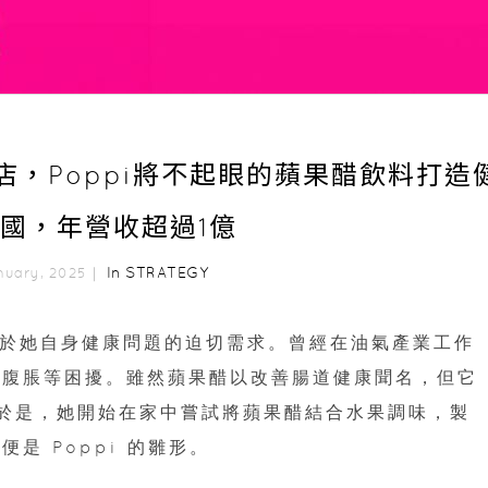
店，Poppi將不起眼的蘋果醋飲料打造
國，年營收超過1億
In
STRATEGY
nuary, 2025｜
業旅程，源於她自身健康問題的迫切需求。曾經在油氣產業工作
和腹脹等困擾。雖然蘋果醋以改善腸道健康聞名，但它
接受。於是，她開始在家中嘗試將蘋果醋結合水果調味，製
是 Poppi 的雛形。