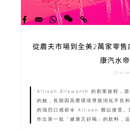
從農夫市場到全美2萬家零售
康汽水帝
23rd Ja
Allison Ellsworth 的創
的她，長期因高壓環境導致消化不良
的強烈口感卻令 Allison 難以
作出第一批「健康又好喝」的飲料，這便