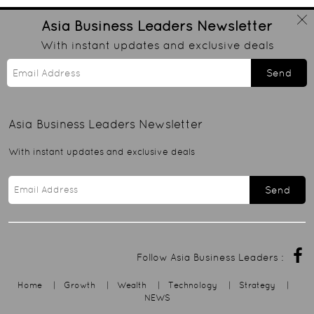
Asia Business Leaders
Newsletter
With instant updates and exclusive deals
Send
Asia Business Leaders
Newsletter
With instant updates and exclusive deals
Send
Follow Asia Business Leaders :
Home
|
Growth
|
Wealth
|
Technology
|
Strategy
|
NEWS