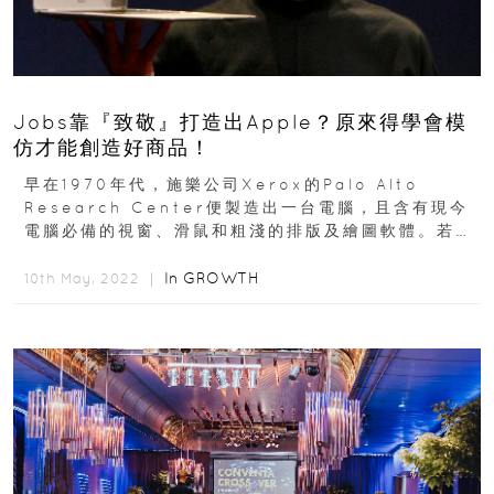
Jobs靠『致敬』打造出Apple？原來得學會模
仿才能創造好商品！
早在1970年代，施樂公司Xerox的Palo Alto
Research Center便製造出一台電腦，且含有現今
電腦必備的視窗、滑鼠和粗淺的排版及繪圖軟體。若以
目前價值換算...
In
GROWTH
10th May, 2022 ｜