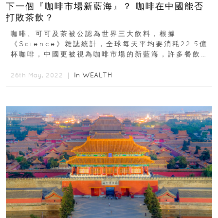
下一個『咖啡市場新藍海』？ 咖啡在中國能否
打敗茶飲？
咖啡、可可及茶被公認為世界三大飲料，根據
《Science》雜誌統計，全球每天平均要消耗22.5億
杯咖啡，中國更被視為咖啡市場的新藍海，許多餐飲業
者躍躍欲試，迫不及待地想進入中國...
In
WEALTH
26th May, 2022 ｜