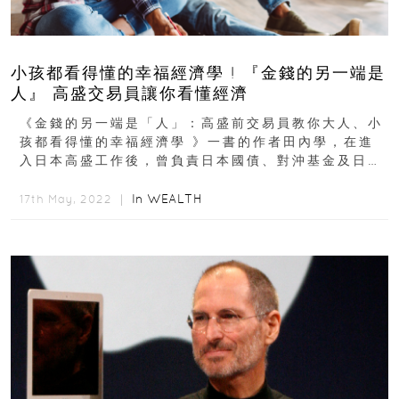
小孩都看得懂的幸福經濟學 ! 『金錢的另一端是
人』 高盛交易員讓你看懂經濟
《金錢的另一端是「人」：高盛前交易員教你大人、小
孩都看得懂的幸福經濟學 》一書的作者田內學，在進
入日本高盛工作後，曾負責日本國債、對沖基金及日圓
利率衍生金融商品，更參與過銀行利率改革...
In
WEALTH
17th May, 2022 ｜