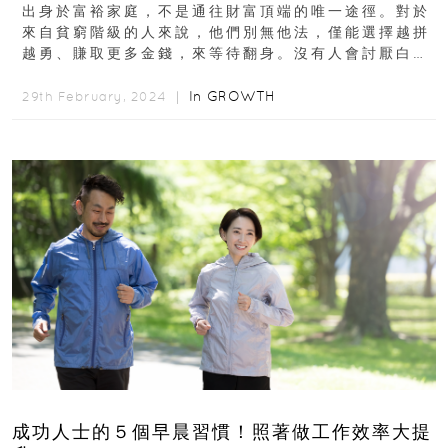
出身於富裕家庭，不是通往財富頂端的唯一途徑。對於
來自貧窮階級的人來說，他們別無他法，僅能選擇越拼
越勇、賺取更多金錢，來等待翻身。沒有人會討厭白手
起家的故事，從這些富翁的故事裡證明，透過努力工
作...
In
GROWTH
29th February, 2024 ｜
成功人士的５個早晨習慣！照著做工作效率大提