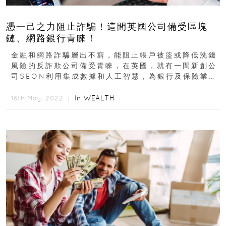
憑一己之力阻止詐騙！這間英國公司備受區塊
鏈、網路銀行青睞！
金融和網路詐騙層出不窮，能阻止帳戶被盜或降低洗錢
風險的反詐欺公司備受青睞，在英國，就有一間新創公
司SEON利用集成數據和人工智慧，為銀行及保險業、
電子商務、網路遊戲、旅行票據提供檢測...
In
WEALTH
18th May, 2022 ｜