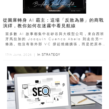
從圖庫轉身 AI 霸主：這場「反敗為勝」的商戰
演繹，教你如何在迷霧中看見航線
當多數 AI 故事都集中在矽谷與大模型公司，來自西班
牙馬拉加的 Joaquín Cuenca Abela 則走出另一
條路。他沒有靠外部 VC 撐起燒錢擴張，而是把原本
的圖庫生意徹底改造，從 AI...
In
STRATEGY
17th June, 2026 ｜