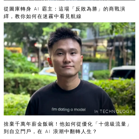
從圖庫轉身 AI 霸主：這場「反敗為勝」的商戰演
繹，教你如何在迷霧中看見航線
In
TECHNOLOGY
捨棄千萬年薪金飯碗！他如何從優化「十億級流量」
到自立門戶，在 AI 浪潮中翻轉人生？