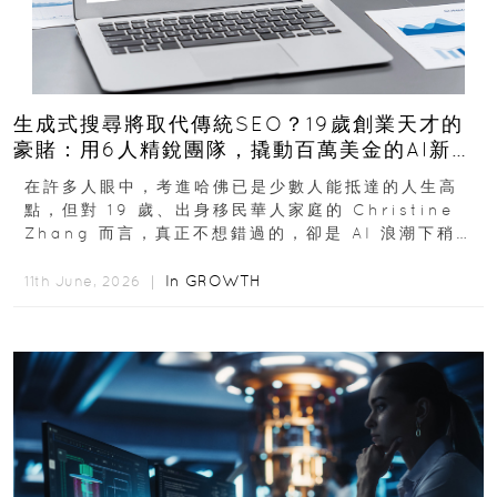
生成式搜尋將取代傳統SEO？19歲創業天才的
豪賭：用6人精銳團隊，撬動百萬美金的AI新商
機
在許多人眼中，考進哈佛已是少數人能抵達的人生高
點，但對 19 歲、出身移民華人家庭的 Christine
Zhang 而言，真正不想錯過的，卻是 AI 浪潮下稍縱
即逝的創業窗口...
In
GROWTH
11th June, 2026 ｜