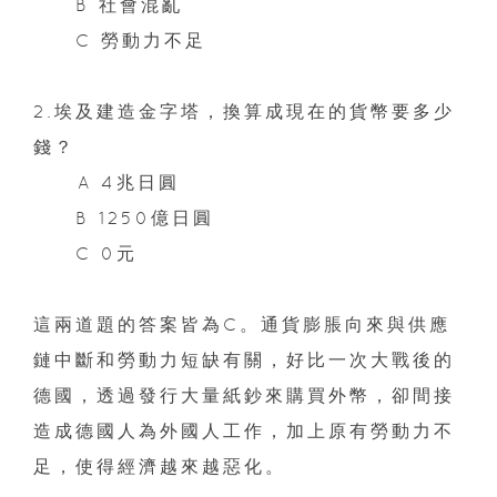
B 社會混亂
C 勞動力不足
2.埃及建造金字塔，換算成現在的貨幣要多少
錢？
A 4兆日圓
B 1250億日圓
C 0元
這兩道題的答案皆為C。通貨膨脹向來與供應
鏈中斷和勞動力短缺有關，好比一次大戰後的
德國，透過發行大量紙鈔來購買外幣，卻間接
造成德國人為外國人工作，加上原有勞動力不
足，使得經濟越來越惡化。