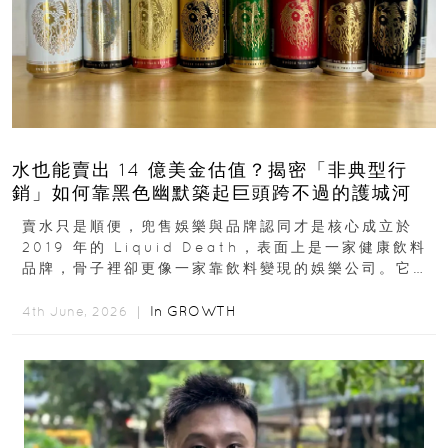
水也能賣出 14 億美金估值？揭密「非典型行
銷」如何靠黑色幽默築起巨頭跨不過的護城河
賣水只是順便，兜售娛樂與品牌認同才是核心成立於
2019 年的 Liquid Death，表面上是一家健康飲料
品牌，骨子裡卻更像一家靠飲料變現的娛樂公司。它最
早從亞馬遜通路切入...
In
GROWTH
4th June, 2026 ｜