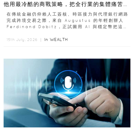
他用最冷酷的商戰策略，把全行業的集體痛苦榨
成百億金庫
在傳統金融仍仰賴人工簽核、時區接力與代理銀行網路
完成跨境交易之際，來自 Augustus 的年輕創辦人
Ferdinand Dabitz，正試圖用 AI 與穩定幣把這套
慢又昂貴的系統重新打造...
In
WEALTH
15th July, 2026 ｜