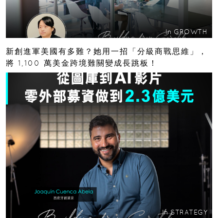
In
GROWTH
新創進軍美國有多難？她用一招「分級商戰思維」，
將 1,100 萬美金跨境難關變成長跳板！
In
STRATEGY