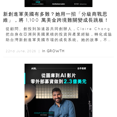
新創進軍美國有多難？她用一招「分級商戰思
維」，將 1,100 萬美金跨境難關變成長跳板！
從顧問、創投到加速器共同創辦人，Claire Chang
把自身在亞洲與美國累積的投資與產業經驗，轉化成協
助台灣新創進軍美國市場的成長系統。她的故事，不只
是個人職涯翻轉...
In
GROWTH
22nd June, 2026 ｜