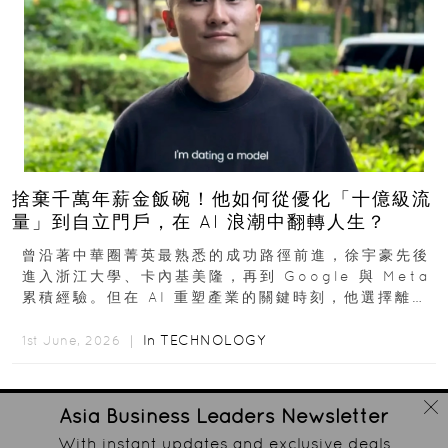
捨棄千萬年薪金飯碗！他如何從優化「十億級流
量」到自立門戶，在 AI 浪潮中翻轉人生？
曾沿著中華圈菁英最熟悉的成功路徑前進，徐宇豪先後
進入浙江大學、卡內基美隆，再到 Google 與 Meta
累積經驗。但在 AI 重塑產業的關鍵時刻，他選擇離開
高薪與確定性，回到創業現場...
In
TECHNOLOGY
1st June, 2026 ｜
Asia Business Leaders
Newsletter
With instant updates and exclusive deals