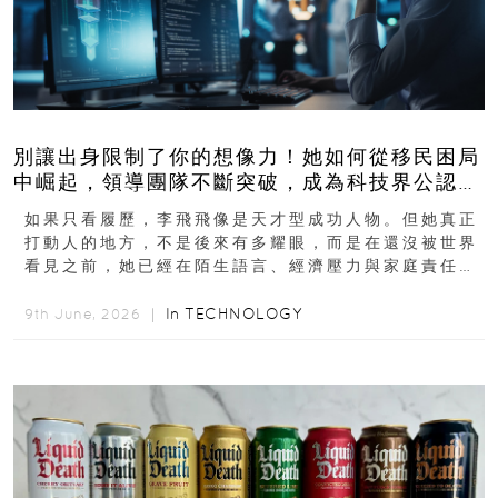
別讓出身限制了你的想像力！她如何從移民困局
中崛起，領導團隊不斷突破，成為科技界公認的
「教母」？
如果只看履歷，李飛飛像是天才型成功人物。但她真正
打動人的地方，不是後來有多耀眼，而是在還沒被世界
看見之前，她已經在陌生語言、經濟壓力與家庭責任之
下，撐過一段很不容易的青春。從中國成都到美國紐澤
西...
In
TECHNOLOGY
9th June, 2026 ｜