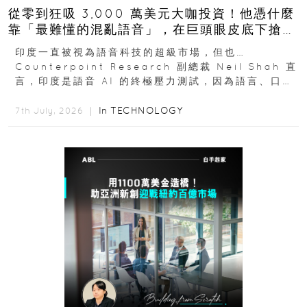
從零到狂吸 3,000 萬美元大咖投資！他憑什麼
靠「最難懂的混亂語音」，在巨頭眼皮底下搶下
十億人市場？
印度一直被視為語音科技的超級市場，但也…
Counterpoint Research 副總裁 Neil Shah 直
言，印度是語音 AI 的終極壓力測試，因為語言、口音
與情境理解摩擦都會拖慢普及...
In
TECHNOLOGY
7th July, 2026 ｜