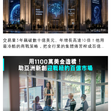
In
WEALTH
交易量3年飆破數十億美元、年增長高達10倍！他用
最冷酷的商戰策略，把全行業的集體痛苦榨成百億金
庫