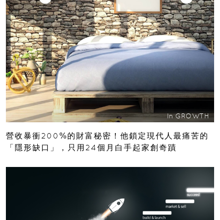
In
GROWTH
營收暴衝200%的財富秘密！他鎖定現代人最痛苦的
「隱形缺口」，只用24個月白手起家創奇蹟