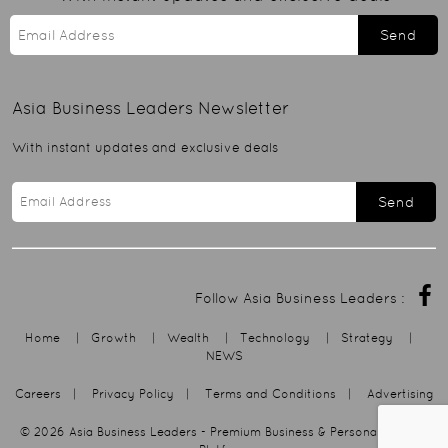
Send
Asia Business Leaders
Newsletter
With instant updates and exclusive deals
Send
Follow Asia Business Leaders :
Home
|
Growth
|
Wealth
|
Technology
|
Strategy
|
NEWS
Careers
|
Privacy Policy
|
Terms and Conditions
|
Advertising
© 2026
Asia Business Leaders
- Premium Business & Personal Growth