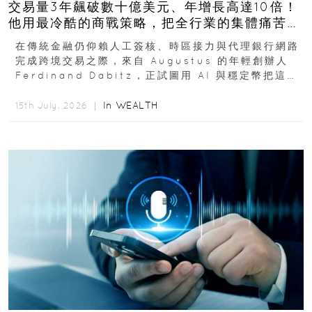
交易量3年飆破數十億美元、年增長高達10倍！
他用最冷酷的商戰策略，把全行業的集體痛苦榨
成百億金庫
在傳統金融仍仰賴人工簽核、時區接力與代理銀行網路
完成跨境交易之際，來自 Augustus 的年輕創辦人
Ferdinand Dabitz，正試圖用 AI 與穩定幣把這套
慢又昂貴的系統重新打造...
In
WEALTH
15th July, 2026 ｜