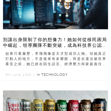
別讓出身限制了你的想像力！她如何從移民困局
中崛起，領導團隊不斷突破，成為科技界公認的
「教母」？
如果只看履歷，李飛飛像是天才型成功人物。但她真正
打動人的地方，不是後來有多耀眼，而是在還沒被世界
看見之前，她已經在陌生語言、經濟壓力與家庭責任之
下，撐過一段很不容易的青春。從中國成都到美國紐澤
西...
In
TECHNOLOGY
9th June, 2026 ｜