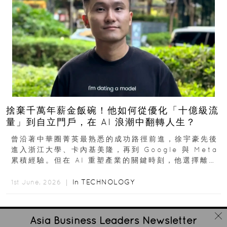
捨棄千萬年薪金飯碗！他如何從優化「十億級流
量」到自立門戶，在 AI 浪潮中翻轉人生？
曾沿著中華圈菁英最熟悉的成功路徑前進，徐宇豪先後
進入浙江大學、卡內基美隆，再到 Google 與 Meta
累積經驗。但在 AI 重塑產業的關鍵時刻，他選擇離開
高薪與確定性，回到創業現場...
In
TECHNOLOGY
1st June, 2026 ｜
Asia Business Leaders
Newsletter