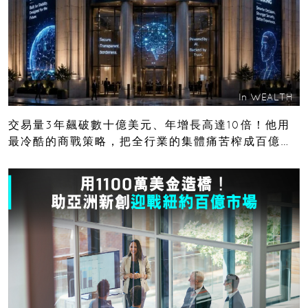
In
WEALTH
交易量3年飆破數十億美元、年增長高達10倍！他用
最冷酷的商戰策略，把全行業的集體痛苦榨成百億金
庫