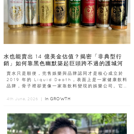
水也能賣出 14 億美金估值？揭密「非典型行
銷」如何靠黑色幽默築起巨頭跨不過的護城河
賣水只是順便，兜售娛樂與品牌認同才是核心成立於
2019 年的 Liquid Death，表面上是一家健康飲料
品牌，骨子裡卻更像一家靠飲料變現的娛樂公司。它最
早從亞馬遜通路切入...
In
GROWTH
4th June, 2026 ｜