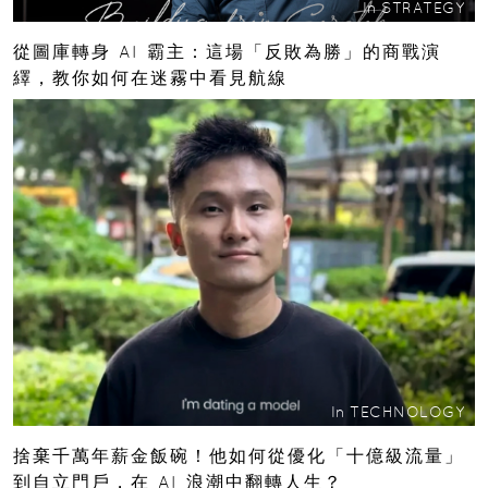
In
STRATEGY
從圖庫轉身 AI 霸主：這場「反敗為勝」的商戰演
繹，教你如何在迷霧中看見航線
In
TECHNOLOGY
捨棄千萬年薪金飯碗！他如何從優化「十億級流量」
到自立門戶，在 AI 浪潮中翻轉人生？