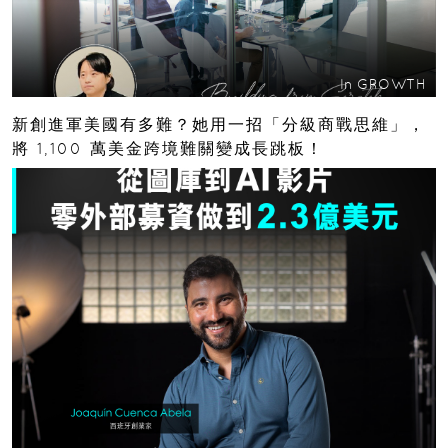
In
GROWTH
新創進軍美國有多難？她用一招「分級商戰思維」，
將 1,100 萬美金跨境難關變成長跳板！