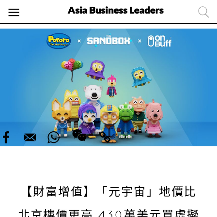
【財富增值】「元宇宙」地價比
北京樓價更高 430萬美元買虛擬