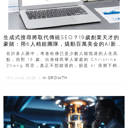
生成式搜尋將取代傳統SEO？19歲創業天才的
豪賭：用6人精銳團隊，撬動百萬美金的AI新商
機
在許多人眼中，考進哈佛已是少數人能抵達的人生高
點，但對 19 歲、出身移民華人家庭的 Christine
Zhang 而言，真正不想錯過的，卻是 AI 浪潮下稍縱
即逝的創業窗口...
In
GROWTH
11th June, 2026 ｜