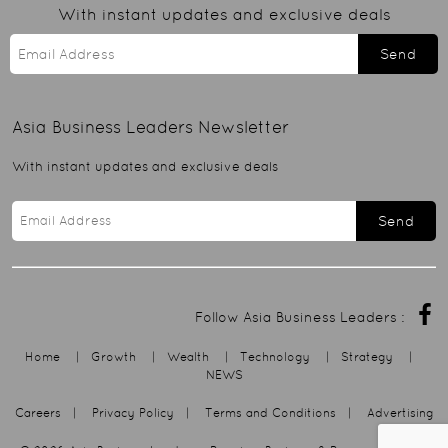
With instant updates and exclusive deals
Send
Asia Business Leaders
Newsletter
With instant updates and exclusive deals
Send
Follow Asia Business Leaders :
Home
|
Growth
|
Wealth
|
Technology
|
Strategy
|
NEWS
Careers
|
Privacy Policy
|
Terms and Conditions
|
Advertising