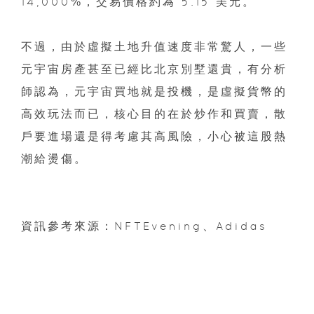
14,000%，交易價格約為 5.15 美元。
不過，由於虛擬土地升值速度非常驚人，一些
元宇宙房產甚至已經比北京別墅還貴，有分析
師認為，元宇宙買地就是投機，是虛擬貨幣的
高效玩法而已，核心目的在於炒作和買賣，散
戶要進場還是得考慮其高風險，小心被這股熱
潮給燙傷。
資訊參考來源：NFTEvening、Adidas