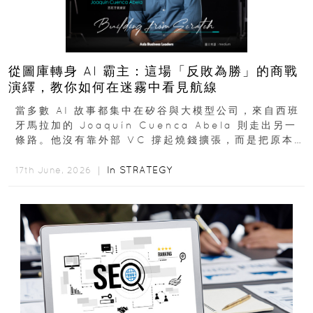
從圖庫轉身 AI 霸主：這場「反敗為勝」的商戰
演繹，教你如何在迷霧中看見航線
當多數 AI 故事都集中在矽谷與大模型公司，來自西班
牙馬拉加的 Joaquín Cuenca Abela 則走出另一
條路。他沒有靠外部 VC 撐起燒錢擴張，而是把原本
的圖庫生意徹底改造，從 AI...
In
STRATEGY
17th June, 2026 ｜