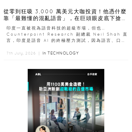
從零到狂吸 3,000 萬美元大咖投資！他憑什麼
靠「最難懂的混亂語音」，在巨頭眼皮底下搶下
十億人市場？
印度一直被視為語音科技的超級市場，但也…
Counterpoint Research 副總裁 Neil Shah 直
言，印度是語音 AI 的終極壓力測試，因為語言、口音
與情境理解摩擦都會拖慢普及...
In
TECHNOLOGY
7th July, 2026 ｜