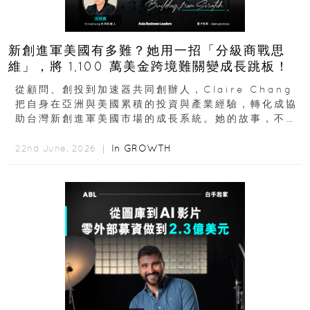
新創進軍美國有多難？她用一招「分級商戰思
維」，將 1,100 萬美金跨境難關變成長跳板！
從顧問、創投到加速器共同創辦人，Claire Chang
把自身在亞洲與美國累積的投資與產業經驗，轉化成協
助台灣新創進軍美國市場的成長系統。她的故事，不只
是個人職涯翻轉...
In
GROWTH
22nd June, 2026 ｜