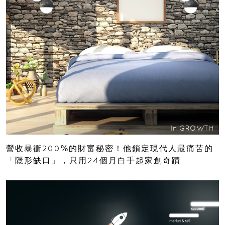
In
GROWTH
營收暴衝200%的財富秘密！他鎖定現代人最痛苦的
「隱形缺口」，只用24個月白手起家創奇蹟