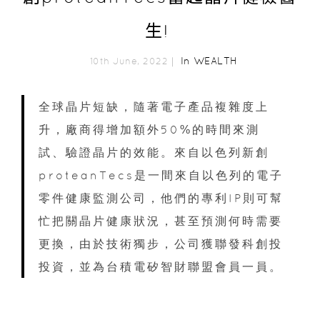
生!
In
WEALTH
10th June, 2022｜
全球晶片短缺，隨著電子產品複雜度上
升，廠商得增加額外50%的時間來測
試、驗證晶片的效能。來自以色列新創
proteanTecs是一間來自以色列的電子
零件健康監測公司，他們的專利IP則可幫
忙把關晶片健康狀況，甚至預測何時需要
更換，由於技術獨步，公司獲聯發科創投
投資，並為台積電矽智財聯盟會員一員。