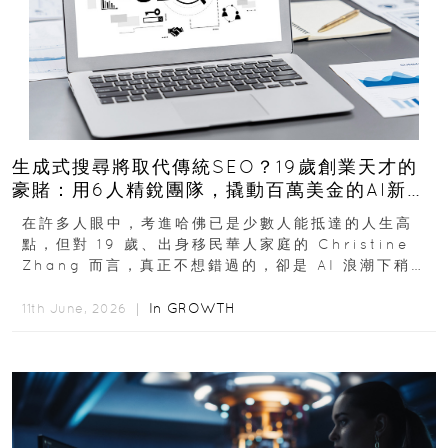
生成式搜尋將取代傳統SEO？19歲創業天才的
豪賭：用6人精銳團隊，撬動百萬美金的AI新商
機
在許多人眼中，考進哈佛已是少數人能抵達的人生高
點，但對 19 歲、出身移民華人家庭的 Christine
Zhang 而言，真正不想錯過的，卻是 AI 浪潮下稍縱
即逝的創業窗口...
In
GROWTH
11th June, 2026 ｜