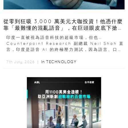
從零到狂吸 3,000 萬美元大咖投資！他憑什麼
靠「最難懂的混亂語音」，在巨頭眼皮底下搶下
十億人市場？
印度一直被視為語音科技的超級市場，但也…
Counterpoint Research 副總裁 Neil Shah 直
言，印度是語音 AI 的終極壓力測試，因為語言、口音
與情境理解摩擦都會拖慢普及...
In
TECHNOLOGY
7th July, 2026 ｜