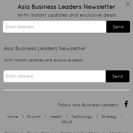
Asia Business Leaders
Newsletter
With instant updates and exclusive deals
Send
Asia Business Leaders
Newsletter
With instant updates and exclusive deals
Send
Follow Asia Business Leaders :
Home
|
Growth
|
Wealth
|
Technology
|
Strategy
|
NEWS