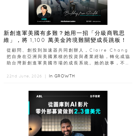
新創進軍美國有多難？她用一招「分級商戰思
維」，將 1,100 萬美金跨境難關變成長跳板！
從顧問、創投到加速器共同創辦人，Claire Chang
把自身在亞洲與美國累積的投資與產業經驗，轉化成協
助台灣新創進軍美國市場的成長系統。她的故事，不只
是個人職涯翻轉...
In
GROWTH
22nd June, 2026 ｜