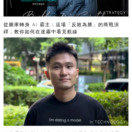
In
STRATEGY
從圖庫轉身 AI 霸主：這場「反敗為勝」的商戰演
繹，教你如何在迷霧中看見航線
In
TECHNOLOGY