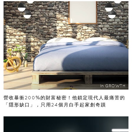
In
GROWTH
營收暴衝200%的財富秘密！他鎖定現代人最痛苦的
「隱形缺口」，只用24個月白手起家創奇蹟