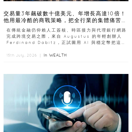
交易量3年飆破數十億美元、年增長高達10倍！
他用最冷酷的商戰策略，把全行業的集體痛苦榨
成百億金庫
在傳統金融仍仰賴人工簽核、時區接力與代理銀行網路
完成跨境交易之際，來自 Augustus 的年輕創辦人
Ferdinand Dabitz，正試圖用 AI 與穩定幣把這套
慢又昂貴的系統重新打造...
In
WEALTH
15th July, 2026 ｜