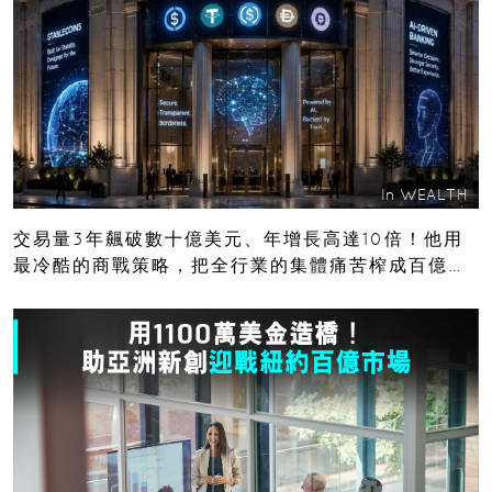
In
WEALTH
交易量3年飆破數十億美元、年增長高達10倍！他用
最冷酷的商戰策略，把全行業的集體痛苦榨成百億金
庫