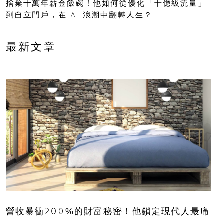
捨棄千萬年薪金飯碗！他如何從優化「十億級流量」
到自立門戶，在 AI 浪潮中翻轉人生？
最新文章
營收暴衝200%的財富秘密！他鎖定現代人最痛