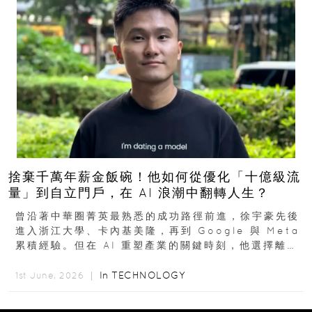
捨棄千萬年薪金飯碗！他如何從優化「十億級流
量」到自立門戶，在 AI 浪潮中翻轉人生？
曾沿著中華圈菁英最熟悉的成功路徑前進，徐宇豪先後
進入浙江大學、卡內基美隆，再到 Google 與 Meta
累積經驗。但在 AI 重塑產業的關鍵時刻，他選擇離開
高薪與確定性，回到創業現場...
In
TECHNOLOGY
1st June, 2026 ｜