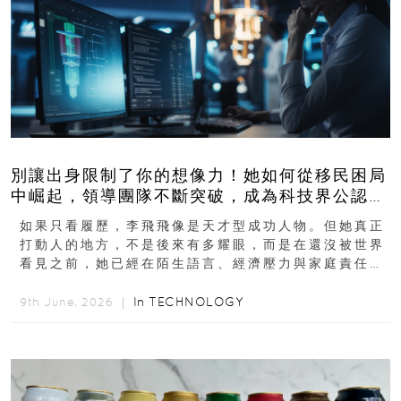
別讓出身限制了你的想像力！她如何從移民困局
中崛起，領導團隊不斷突破，成為科技界公認的
「教母」？
如果只看履歷，李飛飛像是天才型成功人物。但她真正
打動人的地方，不是後來有多耀眼，而是在還沒被世界
看見之前，她已經在陌生語言、經濟壓力與家庭責任之
下，撐過一段很不容易的青春。從中國成都到美國紐澤
西...
In
TECHNOLOGY
9th June, 2026 ｜