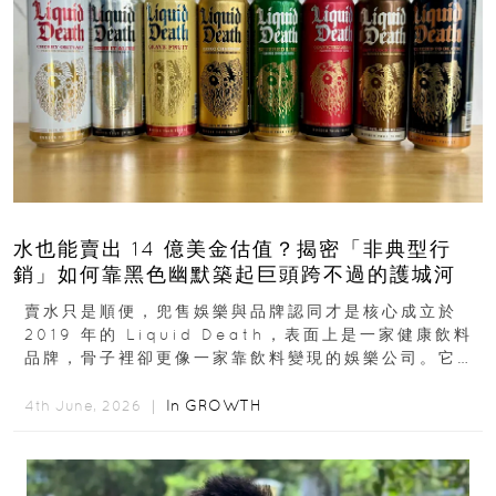
水也能賣出 14 億美金估值？揭密「非典型行
銷」如何靠黑色幽默築起巨頭跨不過的護城河
賣水只是順便，兜售娛樂與品牌認同才是核心成立於
2019 年的 Liquid Death，表面上是一家健康飲料
品牌，骨子裡卻更像一家靠飲料變現的娛樂公司。它最
早從亞馬遜通路切入...
In
GROWTH
4th June, 2026 ｜