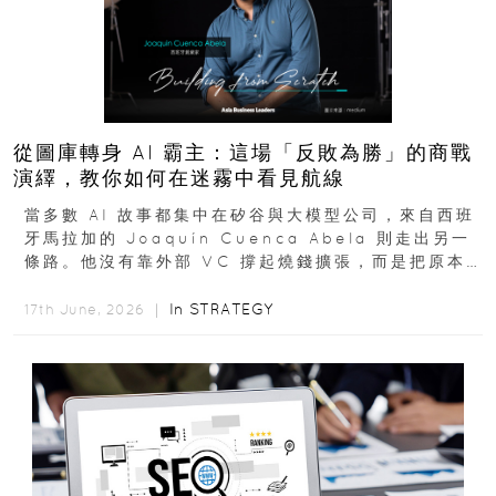
從圖庫轉身 AI 霸主：這場「反敗為勝」的商戰
演繹，教你如何在迷霧中看見航線
當多數 AI 故事都集中在矽谷與大模型公司，來自西班
牙馬拉加的 Joaquín Cuenca Abela 則走出另一
條路。他沒有靠外部 VC 撐起燒錢擴張，而是把原本
的圖庫生意徹底改造，從 AI...
In
STRATEGY
17th June, 2026 ｜