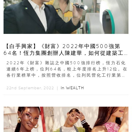
【白手興家】《財富》2022年中國500強第
64名！恆力集團創辦人陳建華，如何從建築工
人化身世界化纖鉅子
2022年《財富》雜誌之中國500強排行榜，恆力石化
連續6年上榜，位列64名，較上年度排名上升12位。在
各行業榜單中，按照營收排名，位列民營化工行業第
一！恆力石化為恆力集團旗下公司化纖製造商之一...
In
WEALTH
22nd September, 2022 ｜