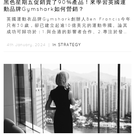
黑色星期五促銷賣了90%產品！來學習英國運
動品牌Gymshark如何營銷？
英國運動衣品牌Gymshark創辦人Ben Francis今年
只有30歲，卻已建立起逾10億美元的運動帝國。論其
成功可歸功於：1.與合適的影響者合作、2.專注於發展
社交媒體、3...
In
STRATEGY
4th January, 2024 ｜