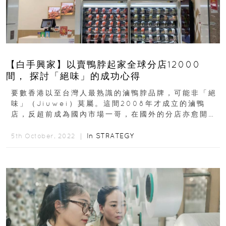
【白手興家】以賣鴨脖起家全球分店12000
間， 探討「絕味」的成功心得
要數香港以至台灣人最熟識的滷鴨脖品牌，可能非「絕
味」（Jiuwei）莫屬。這間2008年才成立的滷鴨
店，反超前成為國內市場一哥，在國外的分店亦愈開愈
多，全球分店數目達12,000間...
In
STRATEGY
5th October, 2022 ｜