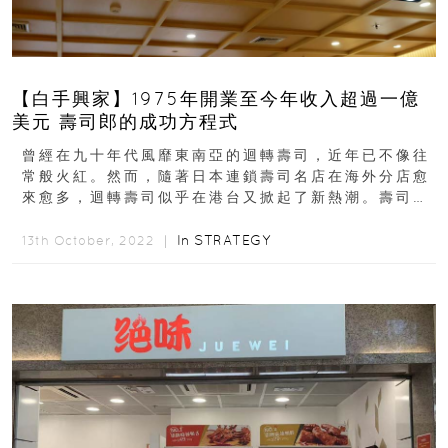
【白手興家】1975年開業至今年收入超過一億
美元 壽司郎的成功方程式
曾經在九十年代風靡東南亞的迴轉壽司，近年已不像往
常般火紅。然而，隨著日本連鎖壽司名店在海外分店愈
來愈多，迴轉壽司似乎在港台又掀起了新熱潮。壽司郎
的前身，是清水義雄(Yoshio...
In
STRATEGY
13th October, 2022 ｜