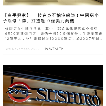
【白手興家】 一技在身不怕沒錢賺！中國窮小
子靠修「腳」打造逾10億美元商機
修腳店在中國很常見，其中，鄭遠元修腳店迄今擁有
6520家連鎖門店，遍佈全國30多個省份，生態產值達
12億美元，並計畫擴展到10000家店，於2007年創
立遠元集團的創辦人是位80後的農村小夥子...
In
WEALTH
3rd November, 2022 ｜