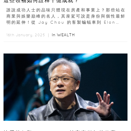
這些領袖如何詮釋千億成就？
誰說成功人士的品味只體現在房產和事業上？那些站在
商業與娛樂巔峰的名人，其座駕可說是身份與個性最鮮
明的延伸！從 Jay Chou 的客製蝙蝠車到 Elon
Musk 的「007 潛水車」...
In
WEALTH
16th January, 2025 ｜