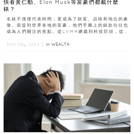
快看黃仁勳、Elon Musk等富豪們都戴什麼
錶？
名錶不僅僅代表時間，更成為了財富、品味和地位的象
徵。當提到世界各地的富豪，他們手腕上的錶款往往也
成為人們關注的焦點。從LVMH總裁到科技巨頭，從華
爾街巨擘到亞洲首富，...
In
WEALTH
30th May, 2024 ｜