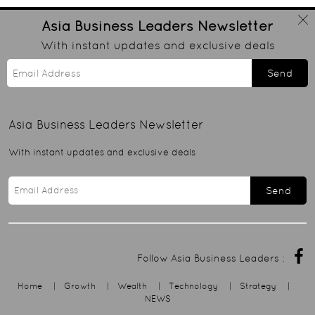
Asia Business Leaders
Newsletter
With instant updates and exclusive deals
Send
Asia Business Leaders
Newsletter
With instant updates and exclusive deals
Send
Follow Asia Business Leaders :
Home
|
Growth
|
Wealth
|
Technology
|
Strategy
|
NEWS