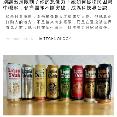
別讓出身限制了你的想像力！她如何從移民困局
中崛起，領導團隊不斷突破，成為科技界公認的
「教母」？
如果只看履歷，李飛飛像是天才型成功人物。但她真正
打動人的地方，不是後來有多耀眼，而是在還沒被世界
看見之前，她已經在陌生語言、經濟壓力與家庭責任之
下，撐過一段很不容易的青春。從中國成都到美國紐澤
西...
In
TECHNOLOGY
9th June, 2026 ｜