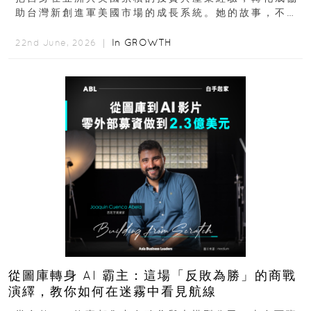
助台灣新創進軍美國市場的成長系統。她的故事，不只
是個人職涯翻轉...
In
GROWTH
22nd June, 2026 ｜
從圖庫轉身 AI 霸主：這場「反敗為勝」的商戰
演繹，教你如何在迷霧中看見航線