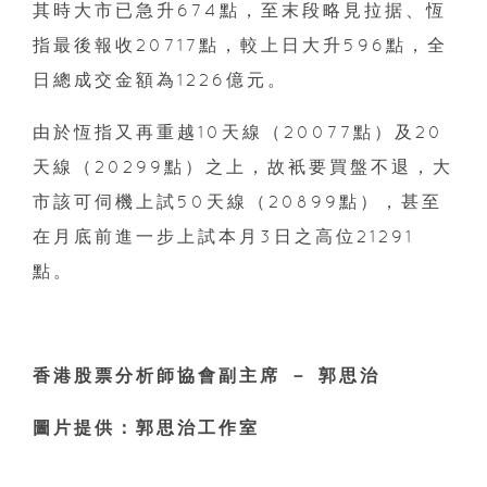
其時大市已急升674點，至末段略見拉据、恆
指最後報收20717點，較上日大升596點，全
日總成交金額為1226億元。
由於恆指又再重越10天線（20077點）及20
天線（20299點）之上，故衹要買盤不退，大
市該可伺機上試50天線（20899點），甚至
在月底前進一步上試本月3日之高位21291
點。
香港股票分析師協會副主席 － 郭思治
圖片提供：郭思治工作室