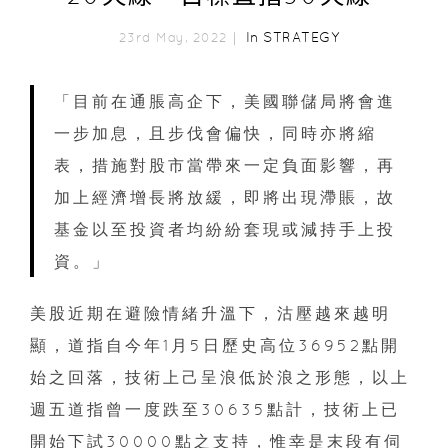
In
STRATEGY
23rd May, 2022｜
「目前在通脹高企下，美國聯儲局將會進
一步加息，且步伐會偏快，同時亦將縮
表，措施對股市當帶來一定負面影響，再
加上經濟增長將放緩，即將出現滯賬，故
基金以至投資者均紛紛套現或減持手上投
資。」
美股近期在避險情緒升溫下，沽壓越來越明
顯，道指自今年1月5日歷史高位36952點開
始之回落，技術上己呈浪低於浪之形態，以上
週五道指曾一度跌至30635點計，技術上已
開始下試30000點之支持，惟幸是末段有伺