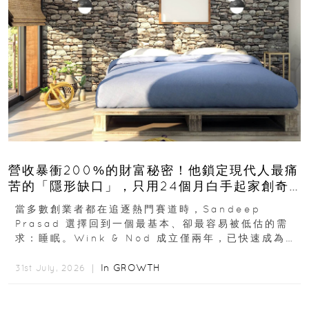
營收暴衝200%的財富秘密！他鎖定現代人最痛
苦的「隱形缺口」，只用24個月白手起家創奇
蹟
當多數創業者都在追逐熱門賽道時，Sandeep
Prasad 選擇回到一個最基本、卻最容易被低估的需
求：睡眠。Wink & Nod 成立僅兩年，已快速成為印
度睡眠產品市場的重要新品牌...
In
GROWTH
31st July, 2026 ｜