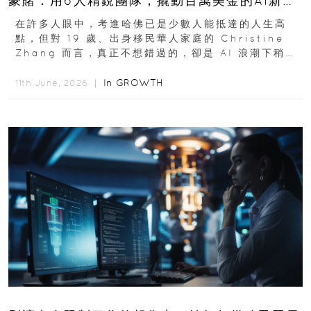
豪賭：用6人精銳團隊，撬動百萬美金的AI新商
機
在許多人眼中，考進哈佛已是少數人能抵達的人生高
點，但對 19 歲、出身移民華人家庭的 Christine
Zhang 而言，真正不想錯過的，卻是 AI 浪潮下稍縱
即逝的創業窗口...
In
GROWTH
11th June, 2026 ｜