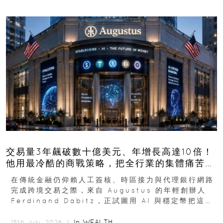
交易量3年飆破數十億美元、年增長高達10倍！
他用最冷酷的商戰策略，把全行業的集體痛苦榨
成百億金庫
在傳統金融仍仰賴人工簽核、時區接力與代理銀行網路
完成跨境交易之際，來自 Augustus 的年輕創辦人
Ferdinand Dabitz，正試圖用 AI 與穩定幣把這套
慢又昂貴的系統重新打造...
In
WEALTH
15th July, 2026 ｜