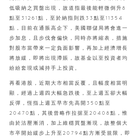
低吸納之買盤出現，故道指最後能輕微倒升8
點至31261點，至於納指則跌33點至11354
點，目前在通脹高企下，美國聯儲局將會進一
步加息，且步伐會偏快，同時亦將縮表，措施
對股市當帶來一定負面影響，再加上經濟增長
將放緩，即將出現滯賬，故基金以至投資者均
紛紛套現或減持手上投資。
再看港股，近期大市相當反覆，且幅度相當明
顯，經過上週四大幅急跌後，至上週五卻大幅
反彈，恆指上週五早市先高開350點至
20470點，其後曾略作拉据至20408點，惟
由於沽壓漸消，加上維穩買盤漸現，故整個大
市卒開始緩步上升至20794點方漸受規限，即