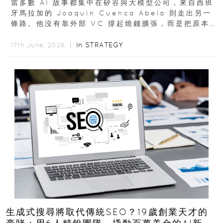
當多數 AI 故事都集中在矽谷與大模型公司，來自西班
牙馬拉加的 Joaquín Cuenca Abela 則走出另一
條路。他沒有靠外部 VC 撐起燒錢擴張，而是把原本
的圖庫生意徹底改造，從 AI...
In
STRATEGY
17th June, 2026 ｜
生成式搜尋將取代傳統SEO？19歲創業天才的