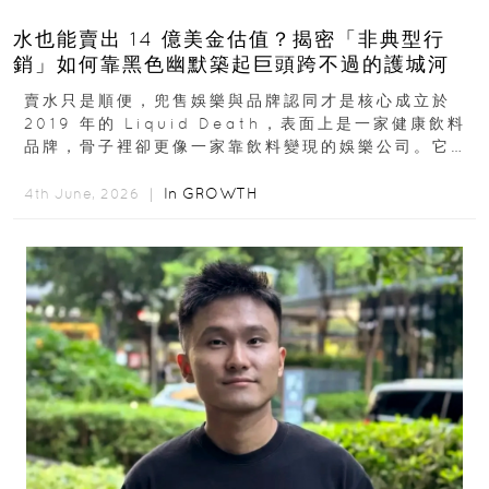
水也能賣出 14 億美金估值？揭密「非典型行
銷」如何靠黑色幽默築起巨頭跨不過的護城河
賣水只是順便，兜售娛樂與品牌認同才是核心成立於
2019 年的 Liquid Death，表面上是一家健康飲料
品牌，骨子裡卻更像一家靠飲料變現的娛樂公司。它最
早從亞馬遜通路切入...
In
GROWTH
4th June, 2026 ｜