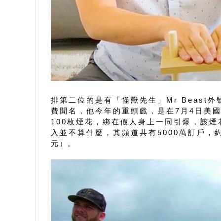
排第二位的是有「怪獸先生」Mr Beast外號
費聞名，他今年的重頭戲，是在7月4日美
100枚煙花，綁在假人身上一同引爆，該煙
入並不算什麼，其頻道共有5000萬訂戶，約
元
）。 