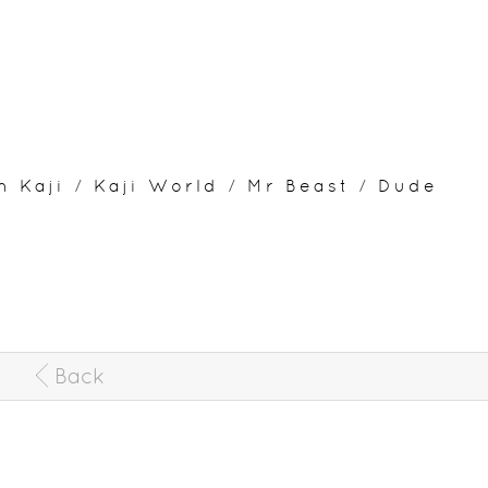
n Kaji
/
Kaji World
/
Mr Beast
/
Dude
Back