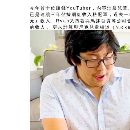
今年首十位賺錢YouTuber，內容涉及兒
已是連續三年佔據網紅收入榜冠軍，過去一年以他
元）收入，Ryan又憑著與馬莎百貨等公司
的收入， 更未計算與尼克兒童頻道（Nick