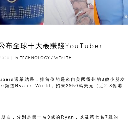
公布全球十大最賺錢YouTuber
In
TECHNOLOGY
/
WEALTH
, 2020｜
tubers選舉結果，排首位的是來自美國得州的9歲小朋友
er頻道Ryan's World，招來2950萬美元（近2.3億港
位小朋友，分別是第一名9歲的Ryan，以及第七名7歲的