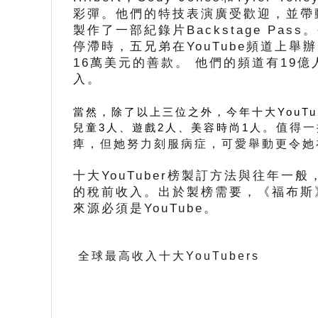
彩彈。他們的特技表演廣受歡迎，並帶
製作了一部紀錄片Backstage P
停滯時，五兄弟在YouTube頻道上舉辦了
16萬美元的善款。 他們的頻道有19億
入。 
當然，除了以上三位之外，今年十大YouT
。值得一
兒童3人、遊戲2人、美容時尚1人
痺，但她努力刻服病症，可愛舉動更令她
十大YouTuber榜製訂方法與往年一般
的稅前收入。出於製榜需要，《福布斯》
來源必須是YouTube。
 全球最高收入十大YouTubers 