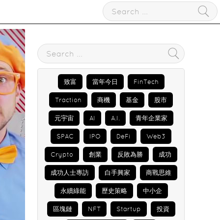
致富
當年今日
FinTech
Traction
商機
基金
股市
元宇宙
AI
A.I.
青年企業家
SPAC
IPO
DeFi
Web3
Crypto
創業
反敗為勝
成功
成功人士專訪
白手興家
商戰思維
永續綠能
歷史策略
中小企
區塊鏈
NFT
Startup
投資