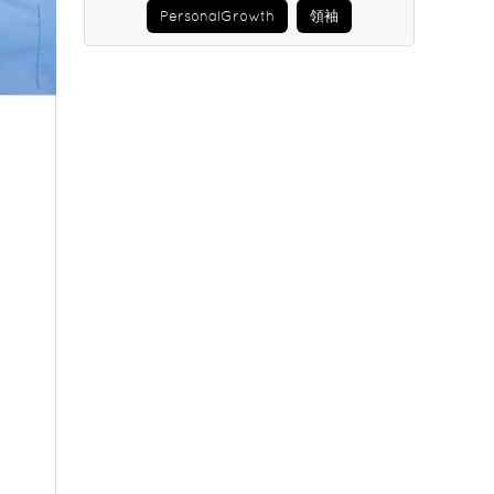
PersonalGrowth
領袖