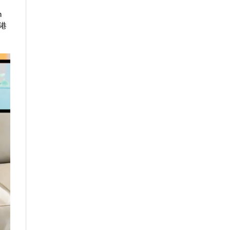
n
億港
）