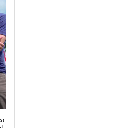
t 
槍和