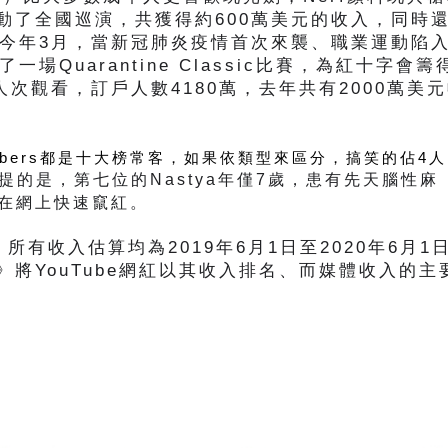
動了全國巡演，共獲得約600萬美元的收入，同時
ass。今年3月，當新冠肺炎疫情首次來襲、職業運動陷
一場Quarantine Classic比賽，為紅十字會籌
人次觀看，訂戶人數4180萬，去年共有2000萬美
ubers都是十大榜常客，如果依類型來區分，搞笑的佔4
提的是，第七位的Nastya年僅7歲，患有先天腦性麻
在網上快速竄紅。 
，所有收入估算均為2019年6月1日至2020年6月1
將YouTube網紅以其收入排名、而媒體收入的主