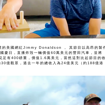
的美國網紅Jimmy Donaldson ， 其節目以高昂的製
國國慶日，直播炸毁一輛價值60萬美元的豐田汽車，並將
花足有400磅重，價值1.6萬美元，當然這對比起節目的
30億觀眾，過去一年的總收入為24億美元（約188億港