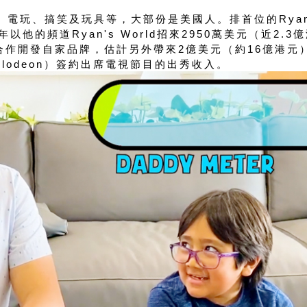
童、電玩、搞笑及玩具等，大部份是美國人。排首位的Rya
的頻道Ryan's World招來2950萬美元（近2.3
合作開發自家品牌，估計另外帶來2億美元（約16億港元
elodeon）簽約出席電視節目的出秀收入。