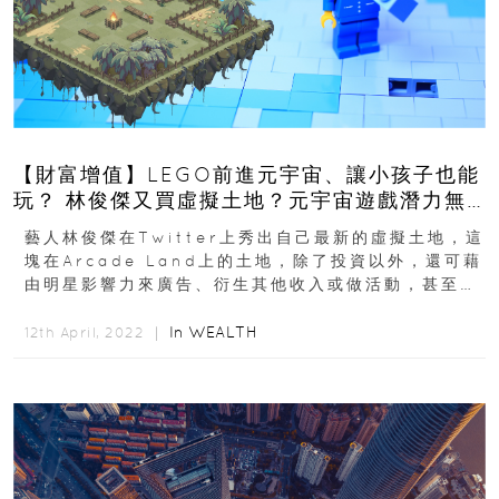
【財富增值】LEGO前進元宇宙、讓小孩子也能
玩？ 林俊傑又買虛擬土地？元宇宙遊戲潛力無
窮
藝人林俊傑在Twitter上秀出自己最新的虛擬土地，這
塊在Arcade Land上的土地，除了投資以外，還可藉
由明星影響力來廣告、衍生其他收入或做活動，甚至是
轉讓、出售， 來賺取更多資本...
In
WEALTH
12th April, 2022 ｜