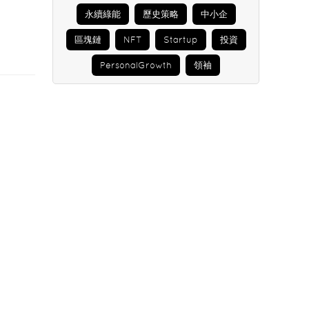
永續綠能
歷史策略
中小企
區塊鏈
NFT
Startup
投資
PersonalGrowth
領袖