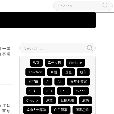
有一套
為事業
致富
當年今日
FinTech
Traction
商機
基金
股市
元宇宙
AI
A.I.
青年企業家
SPAC
IPO
DeFi
Web3
Crypto
創業
反敗為勝
成功
為這是
成功人士專訪
白手興家
商戰思維
。而每