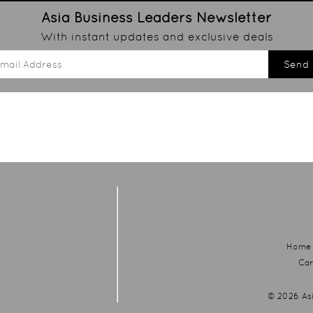
Asia Business Leaders
Newsletter
With instant updates and exclusive deals
Send
Home
Car
© 2026
As