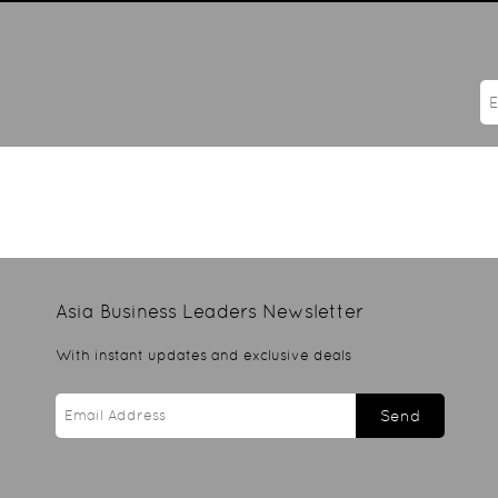
Asia Business Leaders
Newsletter
With instant updates and exclusive deals
Send