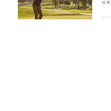
位成
30th