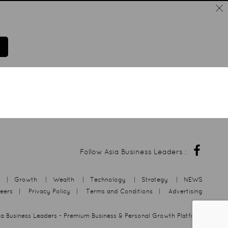
Follow Asia Business Leaders :
|
Growth
|
Wealth
|
Technology
|
Strategy
|
NEWS
eers
|
Privacy Policy
|
Terms and Conditions
|
Advertising
ia Business Leaders
- Premium Business & Personal Growth Platform