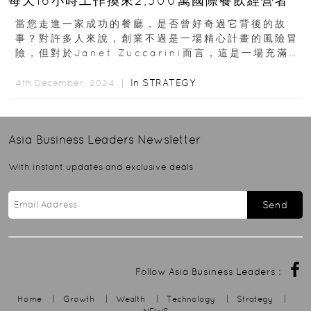
每天16小時工作換來2,300萬國際餐飲經營者
當您走進一家成功的餐廳，是否曾好奇過它背後的故
事？對許多人來說，創業不過是一場精心計畫的風險冒
險，但對於Janet Zuccarini而言，這是一場充滿情
感、文化與商業智慧的旅程。身為Gusto...
In
STRATEGY
4th December, 2024 ｜
Asia Business Leaders
Newsletter
With instant updates and exclusive deals
Send
Follow Asia Business Leaders :
Home
|
Growth
|
Wealth
|
Technology
|
Strategy
|