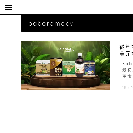
babaramdev
從草
美元本
Ba
最初
革命
11th