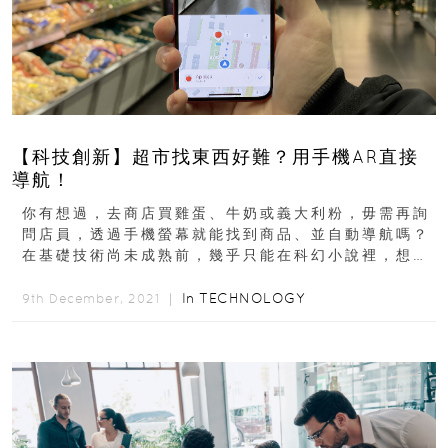
【科技創新】超市找東西好難？用手機AR直接
導航！
你有想過，去商店買雞蛋、牛奶或義大利粉，毋需再詢
問店員，透過手機螢幕就能找到商品、並自動導航嗎？
在基礎技術尚未成熟前，幾乎只能在科幻小說裡，想像
出類似的高科技場景，隨著AR、VR技術...
In
TECHNOLOGY
9th December, 2021 ｜