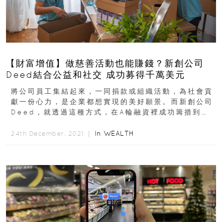
【財富增值】做慈善活動也能賺錢？新創公司
Deed結合公益和社交 成功募得千萬美元
將公司員工集結起來，一同捐款或組織活動，為社會貢
獻一份心力，是企業都想實現的美好願景。而新創公司
Deed，就透過這種方式，在A輪融資裡成功籌措到
1000萬美元。消費者...
In
WEALTH
24th December, 2021 ｜