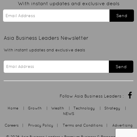
With instant updates and exclusive deals
Send
Asia Business Leaders
Newsletter
With instant updates and exclusive deals
Send
Follow Asia Business Leaders :
Home
|
Growth
|
Wealth
|
Technology
|
Strategy
|
NEWS
Careers
|
Privacy Policy
|
Terms and Conditions
|
Advertising
© 2026
Asia Business Leaders
- Premium Business & Personal Growth