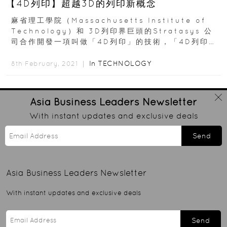
【4D列印】超越3D的列印新概念
麻省理工學院（Massachusetts Institute of
Technology）和 3D列印界巨頭的Stratasys 公
司合作開發一項叫做「4D列印」的技術，「4D列印」
的概念就是...
In
TECHNOLOGY
8th February, 2021 ｜
Asia Business Leaders
Newsletter
With instant updates and exclusive deals
Send
Asia Business Leaders
Newsletter
With instant updates and exclusive deals
Send