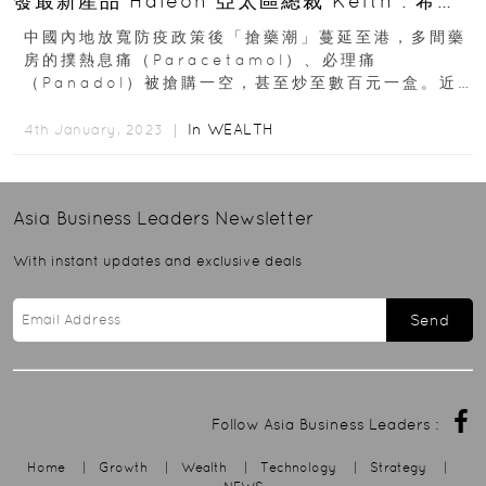
發最新產品 Haleon 亞太區總裁 Keith : 希望
能助大眾活得健康
中國內地放寬防疫政策後「搶藥潮」蔓延至港，多間藥
房的撲熱息痛（Paracetamol）、必理痛
（Panadol）被搶購一空，甚至炒至數百元一盒。近
年大眾對於健康的關注有所提升...
In
WEALTH
4th January, 2023 ｜
Asia Business Leaders
Newsletter
With instant updates and exclusive deals
Send
Follow Asia Business Leaders :
Home
|
Growth
|
Wealth
|
Technology
|
Strategy
|