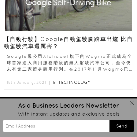
【自動行駛】Google自動駕駛腳踏車出爐 比自
動駕駛汽車還厲害？
Google母公司Alphabet旗下的Waymo正式成為全
球首家進入商用服務階段的無人駕駛汽車公司，至今仍
未有第二家躋身商用行列。在2017年11月Waymo已
經通過第四級自動操作標準...
In
TECHNOLOGY
15th January, 2021 ｜
Asia Business Leaders
Newsletter
With instant updates and exclusive deals
Send