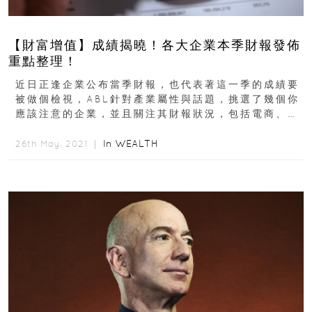
【財富增值】成績揭曉！各大企業本季財報發佈
重點整理！
近日正逢企業公布當季財報，也代表著這一季的成績要
被做個檢視，ABL針對產業屬性與話題，挑選了幾個你
應該注意的企業，並且關注其財報狀況，包括電商、科
技、電動車、旅行、以及加密幣。（製圖：Asia...
In
WEALTH
26th May, 2021 ｜