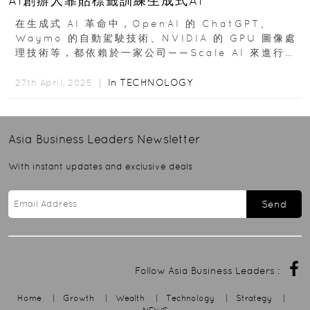
AI創辦人靠貼標籤訓練生成式AI
在生成式 AI 革命中，OpenAI 的 ChatGPT、
Waymo 的自動駕駛技術、NVIDIA 的 GPU 圖像處
理技術等，都依賴於一家公司——Scale AI 來進行
AI 訓練。Scale...
In
TECHNOLOGY
27th April, 2025 ｜
Asia Business Leaders
Newsletter
With instant updates and exclusive deals
Send
Follow Asia Business Leaders :
Home
|
Growth
|
Wealth
|
Technology
|
Strategy
|